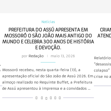
Notícias
PREFEITURA DO ASSÚ APRESENTA EM
CRIA
MOSSORÓ O SÃO JOÃO MAIS ANTIGO DO
ATEND
MUNDO E CELEBRA 300 ANOS DE HISTÓRIA
E DEVOÇÃO.
por
Redação
maio 13, 2026
Relatório
,
“desassis
Mossoró recebeu, nesta quarta-feira (13), a
o
colapso” 
apresentação oficial do São João de Assú 2026. Em
crise no
almoço realizado no Requinte Buffet, a Prefeitura
de Assú apresentou à imprensa e a convidados …