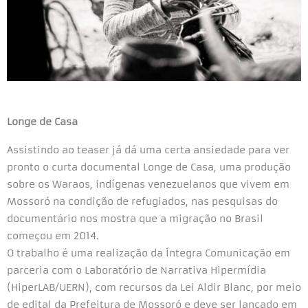
Longe de Casa
Assistindo ao teaser já dá uma certa ansiedade para ver
pronto o curta documental Longe de Casa, uma produção
sobre os Waraos, indígenas venezuelanos que vivem em
Mossoró na condição de refugiados, nas pesquisas do
documentário nos mostra que a migração no Brasil
começou em 2014.
O trabalho é uma realização da Íntegra Comunicação em
parceria com o Laboratório de Narrativa Hipermídia
(HiperLAB/UERN), com recursos da Lei Aldir Blanc, por meio
de edital da Prefeitura de Mossoró e deve ser lançado em