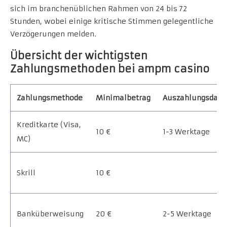
sich im branchenüblichen Rahmen von 24 bis 72
Stunden, wobei einige kritische Stimmen gelegentliche
Verzögerungen melden.
Übersicht der wichtigsten
Zahlungsmethoden bei ampm casino
Zahlungsmethode
Minimalbetrag
Auszahlungsdaue
Kreditkarte (Visa,
10 €
1-3 Werktage
MC)
Skrill
10 €
Banküberweisung
20 €
2-5 Werktage