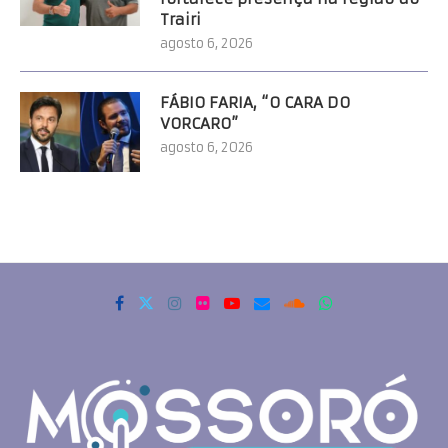
Trairi
agosto 6, 2026
FÁBIO FARIA, “O CARA DO
VORCARO”
agosto 6, 2026