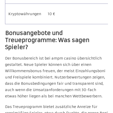
Kryptowährungen
10 €
Bonusangebote und
Treueprogramme: Was sagen
Spieler?
Der Bonusbereich ist bei ampm casino übersichtlich
gestaltet. Neue Spieler können sich über einen
Willkommensbonus freuen, der meist Einzahlungsboni
und Freispiele kombiniert. Nutzerbewertungen zeigen,
dass die Bonusbedingungen fair und transparent sind,
auch wenn die Umsatzanforderungen mit 30-fach
etwas höher liegen als bei manchen Wettbewerbern.
Das Treueprogramm bietet zusätzliche Anreize für