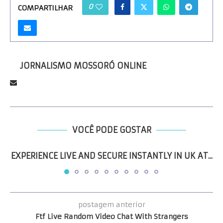
0
COMPARTILHAR
JORNALISMO MOSSORÓ ONLINE
VOCÊ PODE GOSTAR
EXPERIENCE LIVE AND SECURE INSTANTLY IN UK AT...
postagem anterior
Ftf Live Random Video Chat With Strangers