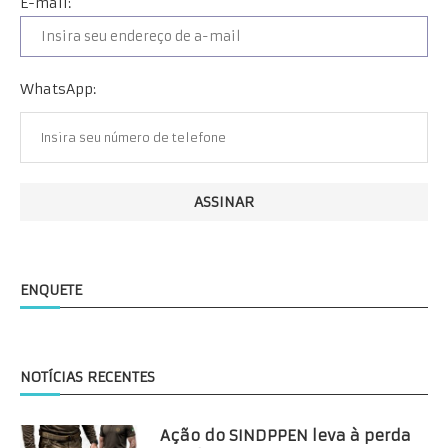
E-mail:
WhatsApp:
ENQUETE
NOTÍCIAS RECENTES
Ação do SINDPPEN leva à perda