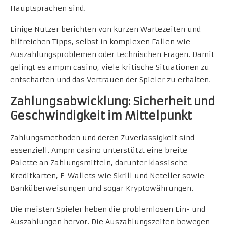
Hauptsprachen sind.
Einige Nutzer berichten von kurzen Wartezeiten und
hilfreichen Tipps, selbst in komplexen Fällen wie
Auszahlungsproblemen oder technischen Fragen. Damit
gelingt es ampm casino, viele kritische Situationen zu
entschärfen und das Vertrauen der Spieler zu erhalten.
Zahlungsabwicklung: Sicherheit und
Geschwindigkeit im Mittelpunkt
Zahlungsmethoden und deren Zuverlässigkeit sind
essenziell. Ampm casino unterstützt eine breite
Palette an Zahlungsmitteln, darunter klassische
Kreditkarten, E-Wallets wie Skrill und Neteller sowie
Banküberweisungen und sogar Kryptowährungen.
Die meisten Spieler heben die problemlosen Ein- und
Auszahlungen hervor. Die Auszahlungszeiten bewegen