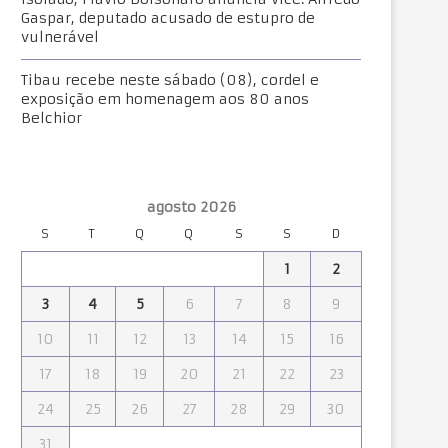
Gaspar, deputado acusado de estupro de
vulnerável
Tibau recebe neste sábado (08), cordel e
exposição em homenagem aos 80 anos
Belchior
agosto 2026
S
T
Q
Q
S
S
D
1
2
3
4
5
6
7
8
9
10
11
12
13
14
15
16
17
18
19
20
21
22
23
24
25
26
27
28
29
30
31