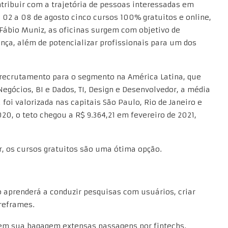
ntribuir com a trajetória de pessoas interessadas em
e 02 a 08 de agosto cinco cursos 100% gratuitos e online,
 Fábio Muniz, as oficinas surgem com objetivo de
nça, além de potencializar profissionais para um dos
 recrutamento para o segmento na América Latina, que
Negócios, BI e Dados, TI, Design e Desenvolvedor, a média
foi valorizada nas capitais São Paulo, Rio de Janeiro e
0, o teto chegou a R$ 9.364,21 em fevereiro de 2021,
r, os cursos gratuitos são uma ótima opção.
o aprenderá a conduzir pesquisas com usuários, criar
ireframes.
z em sua bagagem extensas passagens por fintechs.