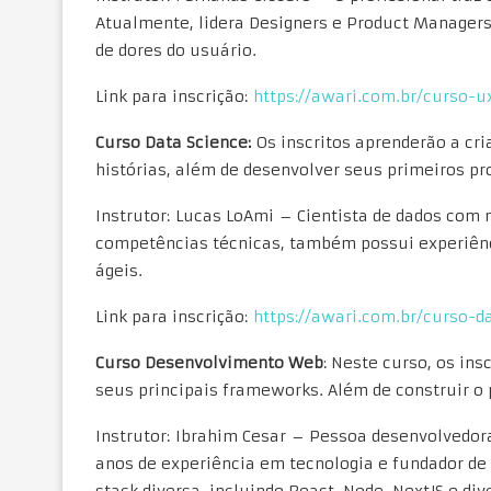
Atualmente, lidera Designers e Product Manager
de dores do usuário.
Link para inscrição:
https://awari.com.br/curso-u
Curso Data Science:
Os inscritos aprenderão a cri
histórias, além de desenvolver seus primeiros pr
Instrutor: Lucas LoAmi – Cientista de dados com 
competências técnicas, também possui experiênci
ágeis.
Link para inscrição:
https://awari.com.br/curso-d
Curso Desenvolvimento Web
: Neste curso, os in
seus principais frameworks. Além de construir o p
Instrutor: Ibrahim Cesar – Pessoa desenvolvedora
anos de experiência em tecnologia e fundador de
stack diversa, incluindo React, Node, NextJS e d