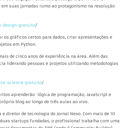
s em suas jornadas rumo ao protagonismo na resolução
x-design-gratuito
/
ar os gráficos certos para dados, criar apresentações e
ojetos em Python.
mais de cinco anos de experiência na área. Além das
a liderando pessoas e projetos utilizando metodologias
ata-science-gratuito
/
scritos aprenderão lógica de programação, JavaScript e
róprio blog ao longo de três aulas ao vivo.
 e diretor de tecnologia do Jornal Nexo. Com mais de 10
 duas startups fundadas, o profissional trabalha com uma
iversas ferramentas de AWS (onde é Community Builder)