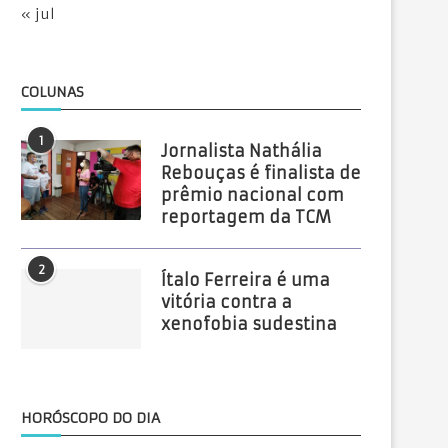
« jul
COLUNAS
1
Jornalista Nathália
Rebouças é finalista de
prêmio nacional com
reportagem da TCM
2
Ítalo Ferreira é uma
vitória contra a
xenofobia sudestina
HORÓSCOPO DO DIA
COMUNIDADES CAATINGA, BOM
SERRA DO MEL AVANÇA N