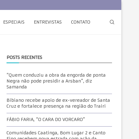
ESPECIAIS
ENTREVISTAS
CONTATO
POSTS RECENTES
“Quem conduziu a obra da engorda de ponta
Negra não pode presidir a Arsban”, diz
Samanda
Bibiano recebe apoio de ex-vereador de Santa
Cruz e fortalece presença na região do Trairi
FÁBIO FARIA, “O CARA DO VORCARO”
Comunidades Caatinga, Bom Lugar 2 e Canto
Fino recebem nova estrada com ação da