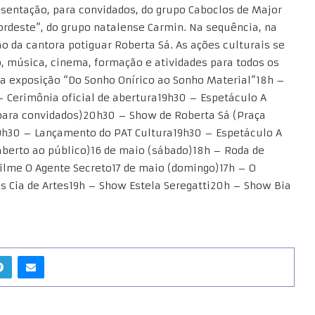
esentação, para convidados, do grupo Caboclos de Major
ordeste”, do grupo natalense Carmin. Na sequência, na
o da cantora potiguar Roberta Sá. As ações culturais se
, música, cinema, formação e atividades para todos os
da exposição “Do Sonho Onírico ao Sonho Material”18h –
 Cerimônia oficial de abertura19h30 – Espetáculo A
(para convidados)20h30 – Show de Roberta Sá (Praça
)9h30 – Lançamento do PAT Cultura19h30 – Espetáculo A
aberto ao público)16 de maio (sábado)18h – Roda de
ilme O Agente Secreto17 de maio (domingo)17h – O
os Cia de Artes19h – Show Estela Seregatti20h – Show Bia