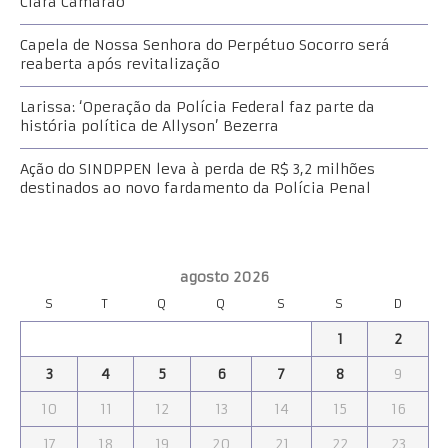
Clara Camarão
Capela de Nossa Senhora do Perpétuo Socorro será
reaberta após revitalização
Larissa: ‘Operação da Polícia Federal faz parte da
história política de Allyson’ Bezerra
Ação do SINDPPEN leva à perda de R$ 3,2 milhões
destinados ao novo fardamento da Polícia Penal
agosto 2026
S
T
Q
Q
S
S
D
1
2
3
4
5
6
7
8
9
10
11
12
13
14
15
16
17
18
19
20
21
22
23