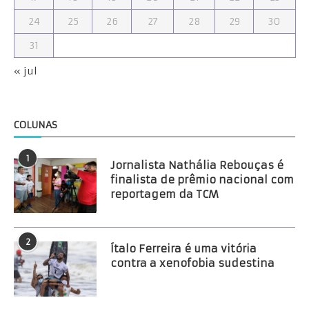
24
25
26
27
28
29
30
31
« jul
COLUNAS
1
Jornalista Nathália Rebouças é
finalista de prêmio nacional com
reportagem da TCM
2
Ítalo Ferreira é uma vitória
contra a xenofobia sudestina