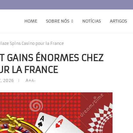
HOME
SOBRE NÓS
NOTÍCIAS
ARTIGOS
laze Spins Casino pour la France
 ET GAINS ÉNORMES CHEZ
UR LA FRANCE
7, 2026
A+
A-