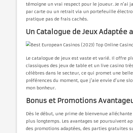
témoigne un vrai respect pour le joueur. Je n’ai 
par carte ou un retrait via un portefeuille électr
pratique pas de frais cachés.
Un Catalogue de Jeux Adaptée a
Le catalogue de jeux est vaste et varié. Il offre 
classiques des jeux de table et un live casino tr
célèbres dans le secteur, ce qui promet une bell
préférences du moment, que j’aie envie d’une slot
mon bonheur.
Bonus et Promotions Avantage
Dès le début, une prime de bienvenue alléchante
plus longtemps. Les avantages se poursuivent apr
des promotions adaptées, des parties gratuites s