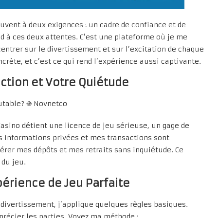
uvent à deux exigences : un cadre de confiance et de
d à ces deux attentes. C’est une plateforme où je me
ntrer sur le divertissement et sur l’excitation de chaque
crète, et c’est ce qui rend l’expérience aussi captivante.
ection et Votre Quiétude
 Casino détient une licence de jeu sérieuse, un gage de
s informations privées et mes transactions sont
gérer mes dépôts et mes retraits sans inquiétude. Ce
 du jeu.
rience de Jeu Parfaite
divertissement, j’applique quelques règles basiques.
précier les parties. Voyez ma méthode :