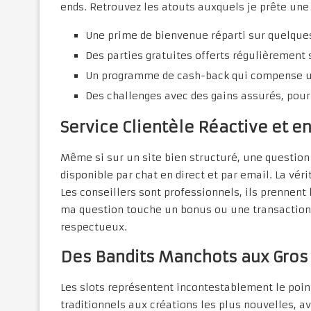
ends. Retrouvez les atouts auxquels je prête une 
Une prime de bienvenue réparti sur quelques
Des parties gratuites offerts régulièrement
Un programme de cash-back qui compense un
Des challenges avec des gains assurés, pour
Service Clientèle Réactive et e
Même si sur un site bien structuré, une question 
disponible par chat en direct et par email. La vér
Les conseillers sont professionnels, ils prennent 
ma question touche un bonus ou une transaction, 
respectueux.
Des Bandits Manchots aux Gros
Les slots représentent incontestablement le point 
traditionnels aux créations les plus nouvelles, av