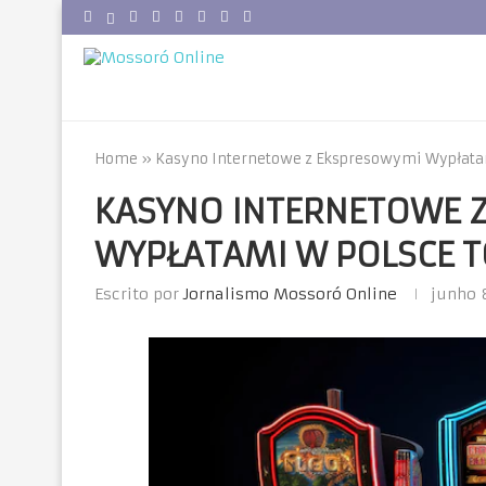
Home
»
Kasyno Internetowe z Ekspresowymi Wypłatam
KASYNO INTERNETOWE 
WYPŁATAMI W POLSCE T
Escrito por
Jornalismo Mossoró Online
junho 