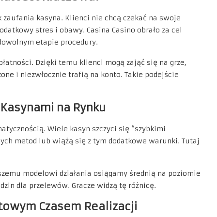
 zaufania kasyna. Klienci nie chcą czekać na swoje
datkowy stres i obawy. Casina Casino obrało za cel
dowolnym etapie procedury.
łatności. Dzięki temu klienci mogą zająć się na grze,
one i niezwłocznie trafią na konto. Takie podejście
 Kasynami na Rynku
atycznością. Wiele kasyn szczyci się “szybkimi
nych metod lub wiążą się z tym dodatkowe warunki. Tutaj
 naszemu modelowi działania osiągamy średnią na poziomie
godzin dla przelewów. Gracze widzą tę różnicę.
towym Czasem Realizacji