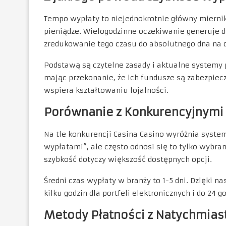
Tempo wypłaty to niejednokrotnie główny miernik
pieniądze. Wielogodzinne oczekiwanie generuje do
zredukowanie tego czasu do absolutnego dna na 
Podstawą są czytelne zasady i aktualne systemy p
mając przekonanie, że ich fundusze są zabezpiecz
wspiera kształtowaniu lojalności.
Porównanie z Konkurencyjnymi
Na tle konkurencji Casina Casino wyróżnia system
wypłatami”, ale często odnosi się to tylko wybra
szybkość dotyczy większość dostępnych opcji.
Średni czas wypłaty w branży to 1-5 dni. Dzięki
kilku godzin dla portfeli elektronicznych i do 24 
Metody Płatności z Natychmias