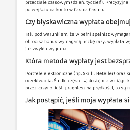
przedziale czasowym (dzień, tydzień). Precyzyjne
po wejściu na konto w Casina Casino.
Czy błyskawiczna wypłata obejmu
Tak, pod warunkiem, że w pełni spełnisz wymagan
obrócisz bonus wymaganą liczbę razy, wypłata w
jak zwykła wygrana.
Która metoda wypłaty jest bezspr
Portfele elektroniczne (np. Skrill, Neteller) oraz
oczekiwania. Środki często są dostępne w ciągu k
przez kasyno. Jeśli pragniesz na prędkości, to są 
Jak postąpić, jeśli moja wypłata s