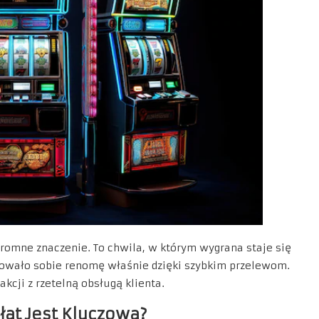
romne znaczenie. To chwila, w którym wygrana staje się
owało sobie renomę właśnie dzięki szybkim przelewom.
cji z rzetelną obsługą klienta.
łat Jest Kluczowa?