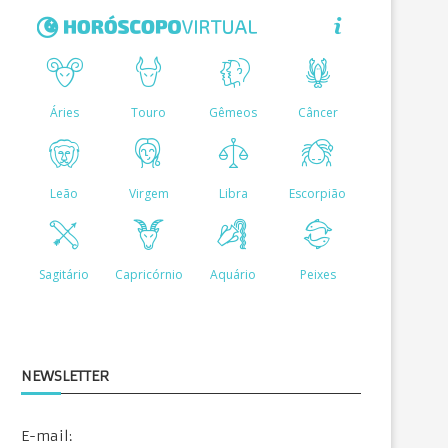
NEWSLETTER
E-mail: