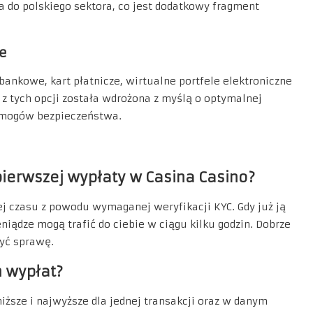
a do polskiego sektora, co jest dodatkowy fragment
e
ankowe, kart płatnicze, wirtualne portfele elektroniczne
z tych opcji została wdrożona z myślą o optymalnej
ymogów bezpieczeństwa.
ierwszej wypłaty w Casina Casino?
 czasu z powodu wymaganej weryfikacji KYC. Gdy już ją
eniądze mogą trafić do ciebie w ciągu kilku godzin. Dobrze
zyć sprawę.
h wypłat?
iższe i najwyższe dla jednej transakcji oraz w danym