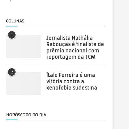
COLUNAS
1
Jornalista Nathália
Rebouças é finalista de
prêmio nacional com
reportagem da TCM
2
Ítalo Ferreira é uma
vitória contra a
xenofobia sudestina
HORÓSCOPO DO DIA