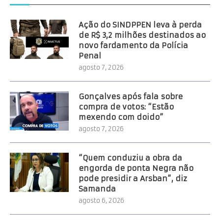
Ação do SINDPPEN leva à perda
de R$ 3,2 milhões destinados ao
novo fardamento da Polícia
Penal
agosto 7, 2026
Gonçalves após fala sobre
compra de votos: “Estão
mexendo com doido”
agosto 7, 2026
“Quem conduziu a obra da
engorda de ponta Negra não
pode presidir a Arsban”, diz
Samanda
agosto 6, 2026