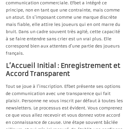
communication commerciale. Efbet a intégré ce
principe, non en tant que une contrainte, mais comme
un atout. En s’imposant comme une marque discrète
mais fiable, elle attire les joueurs qui en ont marre du
bruit. Dans un cadre souvent très agité, cette capacité
à se faire entendre sans crier est un vrai plus. Elle
correspond bien aux attentes d’une partie des joueurs
français.
L’Accueil Initial : Enregistrement et
Accord Transparent
Tout se joue à l’inscription. Efbet présente ses options
de communication avec une transparence qui fait
plaisir. Personne ne vous inscrit par défaut à toutes les
newsletters. Le processus est évident. Vous comprenez
ce que vous allez recevoir et vous donnez votre accord
en connaissance de cause. Une étape souvent bâclée