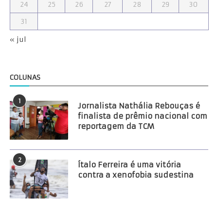
24
25
26
27
28
29
30
31
« jul
COLUNAS
1
Jornalista Nathália Rebouças é
finalista de prêmio nacional com
reportagem da TCM
2
Ítalo Ferreira é uma vitória
contra a xenofobia sudestina