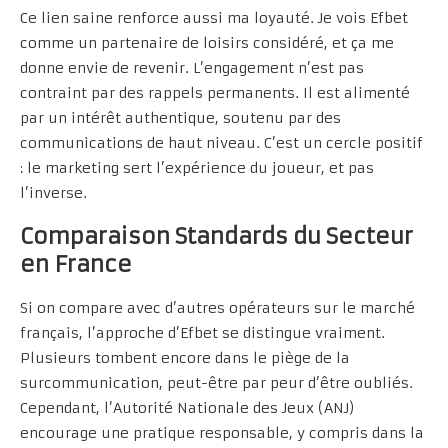
Ce lien saine renforce aussi ma loyauté. Je vois Efbet
comme un partenaire de loisirs considéré, et ça me
donne envie de revenir. L’engagement n’est pas
contraint par des rappels permanents. Il est alimenté
par un intérêt authentique, soutenu par des
communications de haut niveau. C’est un cercle positif
: le marketing sert l’expérience du joueur, et pas
l’inverse.
Comparaison Standards du Secteur
en France
Si on compare avec d’autres opérateurs sur le marché
français, l’approche d’Efbet se distingue vraiment.
Plusieurs tombent encore dans le piège de la
surcommunication, peut-être par peur d’être oubliés.
Cependant, l’Autorité Nationale des Jeux (ANJ)
encourage une pratique responsable, y compris dans la