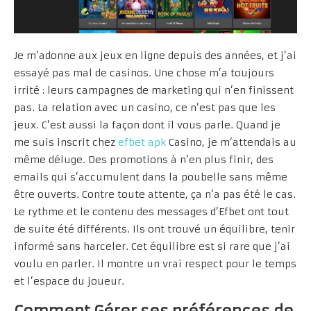
Je m’adonne aux jeux en ligne depuis des années, et j’ai
essayé pas mal de casinos. Une chose m’a toujours
irrité : leurs campagnes de marketing qui n’en finissent
pas. La relation avec un casino, ce n’est pas que les
jeux. C’est aussi la façon dont il vous parle. Quand je
me suis inscrit chez
efbet apk
Casino, je m’attendais au
même déluge. Des promotions à n’en plus finir, des
emails qui s’accumulent dans la poubelle sans même
être ouverts. Contre toute attente, ça n’a pas été le cas.
Le rythme et le contenu des messages d’Efbet ont tout
de suite été différents. Ils ont trouvé un équilibre, tenir
informé sans harceler. Cet équilibre est si rare que j’ai
voulu en parler. Il montre un vrai respect pour le temps
et l’espace du joueur.