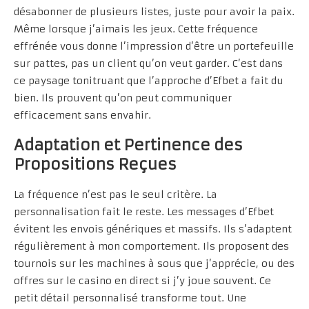
désabonner de plusieurs listes, juste pour avoir la paix.
Même lorsque j’aimais les jeux. Cette fréquence
effrénée vous donne l’impression d’être un portefeuille
sur pattes, pas un client qu’on veut garder. C’est dans
ce paysage tonitruant que l’approche d’Efbet a fait du
bien. Ils prouvent qu’on peut communiquer
efficacement sans envahir.
Adaptation et Pertinence des
Propositions Reçues
La fréquence n’est pas le seul critère. La
personnalisation fait le reste. Les messages d’Efbet
évitent les envois génériques et massifs. Ils s’adaptent
régulièrement à mon comportement. Ils proposent des
tournois sur les machines à sous que j’apprécie, ou des
offres sur le casino en direct si j’y joue souvent. Ce
petit détail personnalisé transforme tout. Une