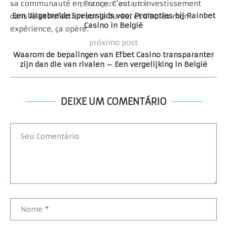
sa communauté en France. C’est un investissement
postagem anterior
Een Uitgebreide Spelersgids voor Promoties bij Rainbet
dans la satisfaction sur la durée, et d’après mon
Casino in België
expérience, ça opère.
próximo post
Waarom de bepalingen van Efbet Casino transparanter
zijn dan die van rivalen – Een vergelijking in België
DEIXE UM COMENTÁRIO