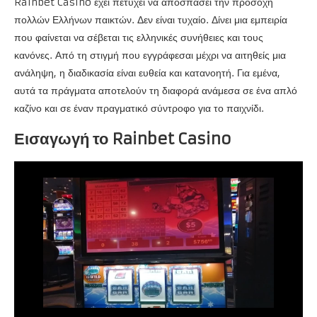
Rainbet Casino έχει πετύχει να αποσπάσει την προσοχή
πολλών Ελλήνων παικτών. Δεν είναι τυχαίο. Δίνει μια εμπειρία
που φαίνεται να σέβεται τις ελληνικές συνήθειες και τους
κανόνες. Από τη στιγμή που εγγράφεσαι μέχρι να αιτηθείς μια
ανάληψη, η διαδικασία είναι ευθεία και κατανοητή. Για εμένα,
αυτά τα πράγματα αποτελούν τη διαφορά ανάμεσα σε ένα απλό
καζίνο και σε έναν πραγματικό σύντροφο για το παιχνίδι.
Εισαγωγή το Rainbet Casino