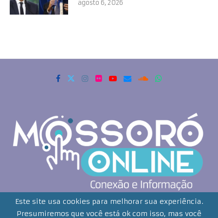
agosto 6, 2026
Copyrigth 2021 - Todos os direitos reservados. Mossoró Online
Este site usa cookies para melhorar sua experiência.
Presumiremos que você está ok com isso, mas você
Desenvolvido por: