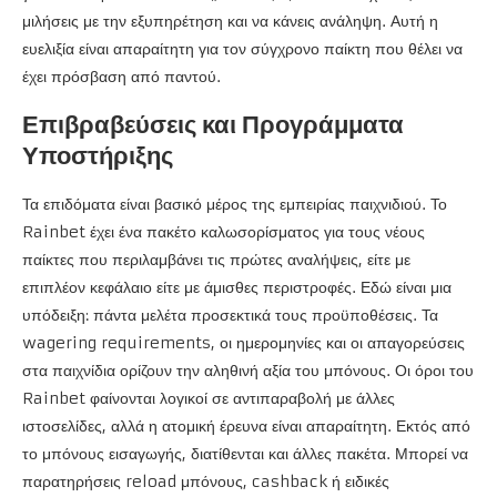
μιλήσεις με την εξυπηρέτηση και να κάνεις ανάληψη. Αυτή η
ευελιξία είναι απαραίτητη για τον σύγχρονο παίκτη που θέλει να
έχει πρόσβαση από παντού.
Επιβραβεύσεις και Προγράμματα
Υποστήριξης
Τα επιδόματα είναι βασικό μέρος της εμπειρίας παιχνιδιού. Το
Rainbet έχει ένα πακέτο καλωσορίσματος για τους νέους
παίκτες που περιλαμβάνει τις πρώτες αναλήψεις, είτε με
επιπλέον κεφάλαιο είτε με άμισθες περιστροφές. Εδώ είναι μια
υπόδειξη: πάντα μελέτα προσεκτικά τους προϋποθέσεις. Τα
wagering requirements, οι ημερομηνίες και οι απαγορεύσεις
στα παιχνίδια ορίζουν την αληθινή αξία του μπόνους. Οι όροι του
Rainbet φαίνονται λογικοί σε αντιπαραβολή με άλλες
ιστοσελίδες, αλλά η ατομική έρευνα είναι απαραίτητη. Εκτός από
το μπόνους εισαγωγής, διατίθενται και άλλες πακέτα. Μπορεί να
παρατηρήσεις reload μπόνους, cashback ή ειδικές