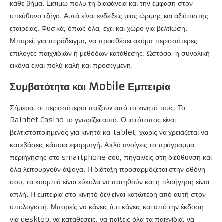
κάθε βήμα. Εκτιμώ πολύ τη διαφάνεια και την έμφαση στον
υπεύθυνο τζόγο. Αυτά είναι ενδείξεις μιας ώριμης και αξιόπιστης
εταιρείας. Φυσικά, όπως όλα, έχει και χώρο για βελτίωση.
Μπορεί, για παράδειγμα, να προσθέσει ακόμα περισσότερες
επιλογές παιχνιδιών ή μεθόδων κατάθεσης. Ωστόσο, η συνολική
εικόνα είναι πολύ καλή και προσεγμένη.
Συμβατότητα και Mobile Εμπειρία
Σήμερα, οι περισσότεροι παίζουν από το κινητό τους. Το
Rainbet Casino το γνωρίζει αυτό. Ο ιστότοπος είναι
βελτιστοποιημένος για κινητά και tablet, χωρίς να χρειάζεται να
κατεβάσεις κάποια εφαρμογή. Απλά ανοίγεις το πρόγραμμα
περιήγησης στο smartphone σου, πηγαίνεις στη διεύθυνση και
όλα λειτουργούν άψογα. Η διάταξη προσαρμόζεται στην οθόνη
σου, τα κουμπιά είναι εύκολα να πατηθούν και η πλοήγηση είναι
απλή. Η εμπειρία στο κινητό δεν είναι κατώτερη από αυτή στον
υπολογιστή. Μπορείς να κάνεις ό,τι κάνεις και από την έκδοση
για desktop: να καταθέσεις, να παίξεις όλα τα παιχνίδια, να