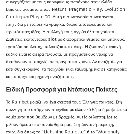
συνεργάζεται με τους κορυφαίους παρόχους στον κλάδο.
Βρίσκεις ονόματα όπως NetEnt, Pragmatic Play, Evolution
Gaming και Play’n GO. Αυτή η συνεργασία συνεπάγεται
παιχνίδια με εξαιρετικά γραφικά, δίκαια αποτελέσματα και
πρωτότυπες ιδέες. Η συλλογή τους αγγίζει όλα τα γούστα.
Διαθέτεις εκατοντάδες slot με διαφορετικά θέματα και μπόνους,
τραπέζια ρουλέτας, μπλακτζακ και πόκερ. Η ζωντανή περιοχή
καζίνο είναι ιδιαίτερα πλούσια, με πραγματικούς ντίλερ να
διευθύνουν το παιχνίδι σε πραγματικό χρόνο. Αν αναζητάς για
κάτι συγκεκριμένο, τα παιχνίδια είναι ταξινομημένα σε κατηγορίες
και υπάρχει και μηχανή αναζήτησης.
Ειδική Προσφορά για Ντόπιους Παίκτες
Το Rainbet μοιάζει να έχει σκεφτεί τους Έλληνες παίκτες. Στη
συλλογή του υπάρχουν παιχνίδια με ελληνικό θέμα ή με ψηφιακά
νομίσματα που θυμίζουν με δραχμές. Αυτές οι λεπτομέρειες
μιλούν άμεσα στο συναίσθημά μας. Στη ζωντανή περιοχή,
παιχνίδια όπως το “Lightning Roulette” ή το “Monopoly