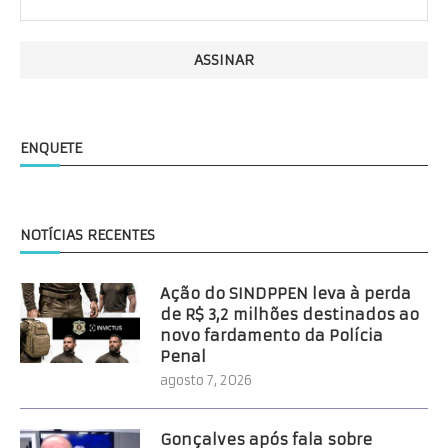
ENQUETE
NOTÍCIAS RECENTES
Ação do SINDPPEN leva à perda
de R$ 3,2 milhões destinados ao
novo fardamento da Polícia
Penal
agosto 7, 2026
Gonçalves após fala sobre