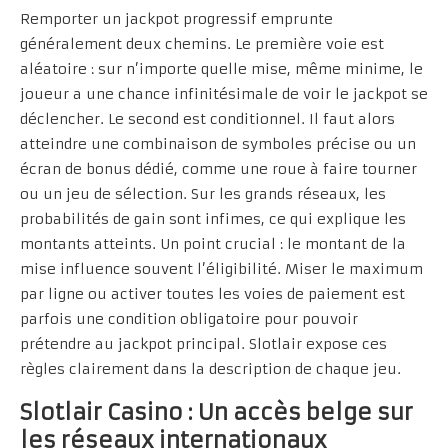
Remporter un jackpot progressif emprunte
généralement deux chemins. Le première voie est
aléatoire : sur n’importe quelle mise, même minime, le
joueur a une chance infinitésimale de voir le jackpot se
déclencher. Le second est conditionnel. Il faut alors
atteindre une combinaison de symboles précise ou un
écran de bonus dédié, comme une roue à faire tourner
ou un jeu de sélection. Sur les grands réseaux, les
probabilités de gain sont infimes, ce qui explique les
montants atteints. Un point crucial : le montant de la
mise influence souvent l’éligibilité. Miser le maximum
par ligne ou activer toutes les voies de paiement est
parfois une condition obligatoire pour pouvoir
prétendre au jackpot principal. Slotlair expose ces
règles clairement dans la description de chaque jeu.
Slotlair Casino : Un accès belge sur
les réseaux internationaux