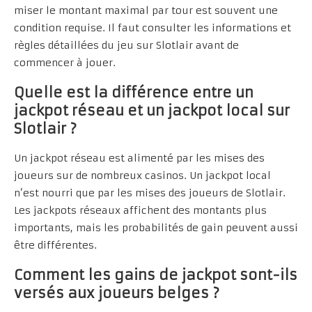
miser le montant maximal par tour est souvent une
condition requise. Il faut consulter les informations et
règles détaillées du jeu sur Slotlair avant de
commencer à jouer.
Quelle est la différence entre un
jackpot réseau et un jackpot local sur
Slotlair ?
Un jackpot réseau est alimenté par les mises des
joueurs sur de nombreux casinos. Un jackpot local
n’est nourri que par les mises des joueurs de Slotlair.
Les jackpots réseaux affichent des montants plus
importants, mais les probabilités de gain peuvent aussi
être différentes.
Comment les gains de jackpot sont-ils
versés aux joueurs belges ?