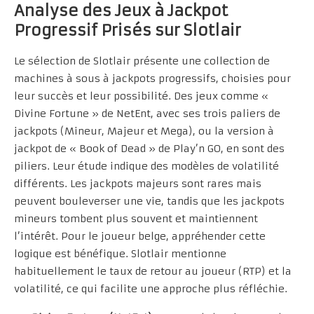
Analyse des Jeux à Jackpot
Progressif Prisés sur Slotlair
Le sélection de Slotlair présente une collection de
machines à sous à jackpots progressifs, choisies pour
leur succès et leur possibilité. Des jeux comme «
Divine Fortune » de NetEnt, avec ses trois paliers de
jackpots (Mineur, Majeur et Mega), ou la version à
jackpot de « Book of Dead » de Play’n GO, en sont des
piliers. Leur étude indique des modèles de volatilité
différents. Les jackpots majeurs sont rares mais
peuvent bouleverser une vie, tandis que les jackpots
mineurs tombent plus souvent et maintiennent
l’intérêt. Pour le joueur belge, appréhender cette
logique est bénéfique. Slotlair mentionne
habituellement le taux de retour au joueur (RTP) et la
volatilité, ce qui facilite une approche plus réfléchie.