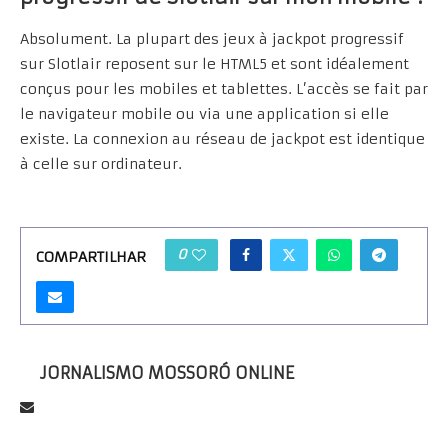
Absolument. La plupart des jeux à jackpot progressif
sur Slotlair reposent sur le HTML5 et sont idéalement
conçus pour les mobiles et tablettes. L’accès se fait par
le navigateur mobile ou via une application si elle
existe. La connexion au réseau de jackpot est identique
à celle sur ordinateur.
0
COMPARTILHAR
JORNALISMO MOSSORÓ ONLINE