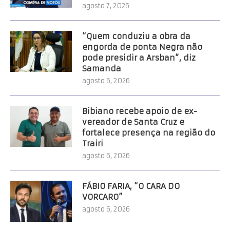
agosto 7, 2026
“Quem conduziu a obra da
engorda de ponta Negra não
pode presidir a Arsban”, diz
Samanda
agosto 6, 2026
Bibiano recebe apoio de ex-
vereador de Santa Cruz e
fortalece presença na região do
Trairi
agosto 6, 2026
FÁBIO FARIA, “O CARA DO
VORCARO”
agosto 6, 2026