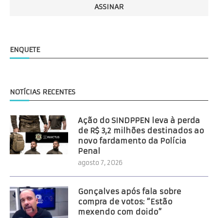
ENQUETE
NOTÍCIAS RECENTES
Ação do SINDPPEN leva à perda
de R$ 3,2 milhões destinados ao
novo fardamento da Polícia
Penal
agosto 7, 2026
Gonçalves após fala sobre
compra de votos: “Estão
mexendo com doido”