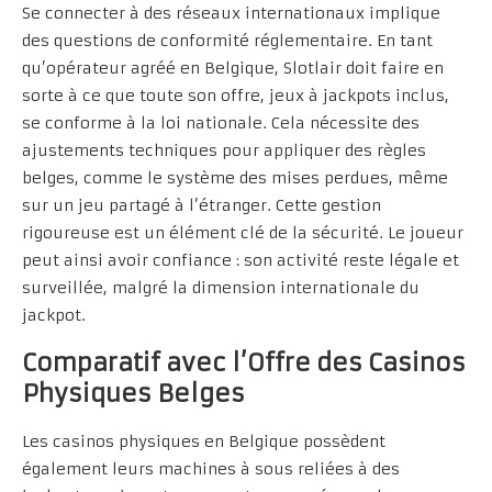
Se connecter à des réseaux internationaux implique
des questions de conformité réglementaire. En tant
qu’opérateur agréé en Belgique, Slotlair doit faire en
sorte à ce que toute son offre, jeux à jackpots inclus,
se conforme à la loi nationale. Cela nécessite des
ajustements techniques pour appliquer des règles
belges, comme le système des mises perdues, même
sur un jeu partagé à l’étranger. Cette gestion
rigoureuse est un élément clé de la sécurité. Le joueur
peut ainsi avoir confiance : son activité reste légale et
surveillée, malgré la dimension internationale du
jackpot.
Comparatif avec l’Offre des Casinos
Physiques Belges
Les casinos physiques en Belgique possèdent
également leurs machines à sous reliées à des