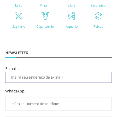
NEWSLETTER
E-mail:
WhatsApp: