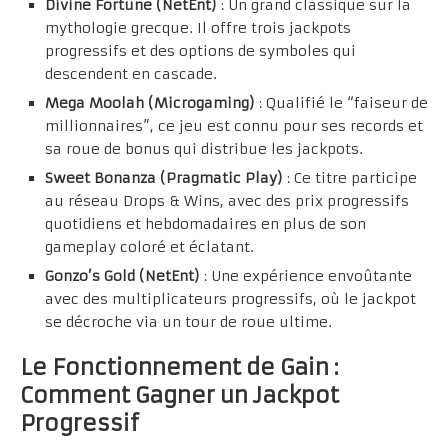
Divine Fortune (NetEnt)
: Un grand classique sur la
mythologie grecque. Il offre trois jackpots
progressifs et des options de symboles qui
descendent en cascade.
Mega Moolah (Microgaming)
: Qualifié le “faiseur de
millionnaires”, ce jeu est connu pour ses records et
sa roue de bonus qui distribue les jackpots.
Sweet Bonanza (Pragmatic Play)
: Ce titre participe
au réseau Drops & Wins, avec des prix progressifs
quotidiens et hebdomadaires en plus de son
gameplay coloré et éclatant.
Gonzo’s Gold (NetEnt)
: Une expérience envoûtante
avec des multiplicateurs progressifs, où le jackpot
se décroche via un tour de roue ultime.
Le Fonctionnement de Gain :
Comment Gagner un Jackpot
Progressif