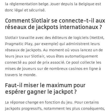
la réglementation belge. Jouer depuis la Belgique est
donc légal et sécurisé.
Comment Slotlair se connecte-t-il aux
réseaux de jackpots internationaux ?
Slotlair travaille avec des éditeurs de logiciels (NetEnt,
Pragmatic Play, par exemple) qui administrent leurs
réseaux de jackpots. Au moment où vous lancez un de
leurs jeux sur Slotlair, vous êtes automatiquement
connecté au pool de prix associé. Ce pool collecte les
mises de joueurs sur de nombreux casinos en ligne à
travers le monde.
Faut-il miser le maximum pour
espérer gagner le jackpot ?
La réponse change en fonction du jeu. Pour certains
jackpots progressifs, notamment les plus conséquents,