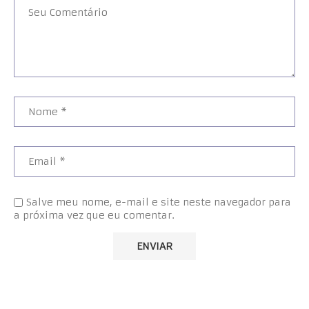
Salve meu nome, e-mail e site neste navegador para
a próxima vez que eu comentar.