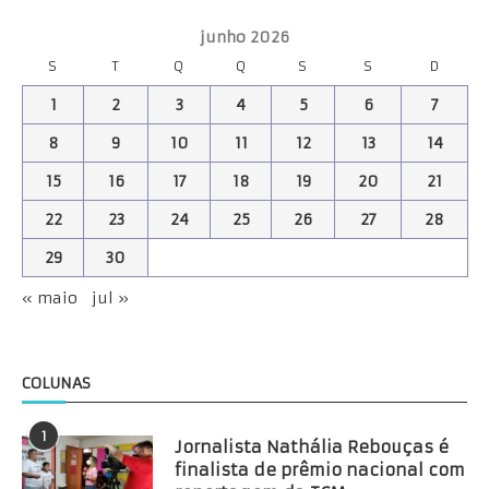
junho 2026
S
T
Q
Q
S
S
D
1
2
3
4
5
6
7
8
9
10
11
12
13
14
15
16
17
18
19
20
21
22
23
24
25
26
27
28
29
30
« maio
jul »
COLUNAS
1
Jornalista Nathália Rebouças é
finalista de prêmio nacional com