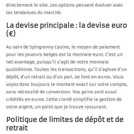
directement le site. Les options peuvent évoluer avec
les tendances du marché.
La devise principale : la devise euro
(€)
Au sein de Spingranny Casino, le moyen de paiement
pour les joueurs belges est la monnaie euro. C’est un
net avantage, puisqu’il s’agit de notre monnaie
quotidienne. Toutes les transactions, qu’il s’agisse d’un
dépôt, d’un retrait ou d’un pari, se font en euros. Vous
voyez donc toujours le montant exact sur votre compte,
sans nécessité de conversion. Vos gains sont aussi
crédités en euros. Cette clarté simplifie la gestion de
votre argent, un point que je trouve rassurant.
Politique de limites de dépôt et de
retrait