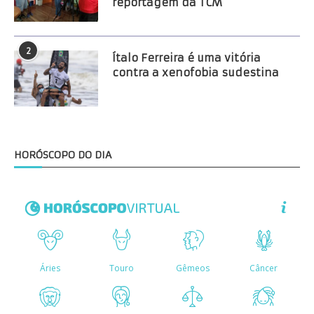
reportagem da TCM
2
Ítalo Ferreira é uma vitória
contra a xenofobia sudestina
HORÓSCOPO DO DIA