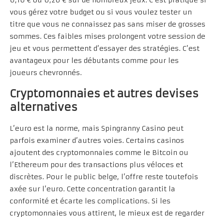
0,10 € ou 0,20 € sur de nombreux jeux. C’est pratique si
vous gérez votre budget ou si vous voulez tester un
titre que vous ne connaissez pas sans miser de grosses
sommes. Ces faibles mises prolongent votre session de
jeu et vous permettent d’essayer des stratégies. C’est
avantageux pour les débutants comme pour les
joueurs chevronnés.
Cryptomonnaies et autres devises
alternatives
L’euro est la norme, mais Spingranny Casino peut
parfois examiner d’autres voies. Certains casinos
ajoutent des cryptomonnaies comme le Bitcoin ou
l’Ethereum pour des transactions plus véloces et
discrètes. Pour le public belge, l’offre reste toutefois
axée sur l’euro. Cette concentration garantit la
conformité et écarte les complications. Si les
cryptomonnaies vous attirent, le mieux est de regarder