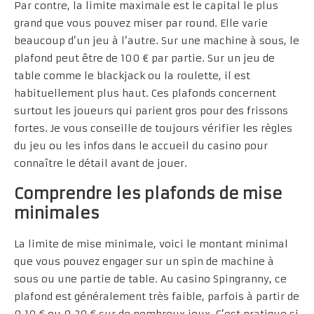
Par contre, la limite maximale est le capital le plus
grand que vous pouvez miser par round. Elle varie
beaucoup d’un jeu à l’autre. Sur une machine à sous, le
plafond peut être de 100 € par partie. Sur un jeu de
table comme le blackjack ou la roulette, il est
habituellement plus haut. Ces plafonds concernent
surtout les joueurs qui parient gros pour des frissons
fortes. Je vous conseille de toujours vérifier les règles
du jeu ou les infos dans le accueil du casino pour
connaître le détail avant de jouer.
Comprendre les plafonds de mise
minimales
La limite de mise minimale, voici le montant minimal
que vous pouvez engager sur un spin de machine à
sous ou une partie de table. Au casino Spingranny, ce
plafond est généralement très faible, parfois à partir de