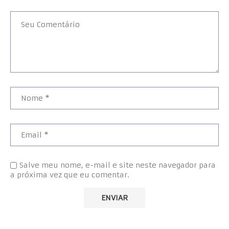
Salve meu nome, e-mail e site neste navegador para
a próxima vez que eu comentar.