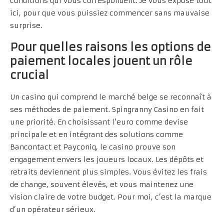
conditions qui vous correspondent. Je vous expose tout
ici, pour que vous puissiez commencer sans mauvaise
surprise.
Pour quelles raisons les options de
paiement locales jouent un rôle
crucial
Un casino qui comprend le marché belge se reconnaît à
ses méthodes de paiement. Spingranny Casino en fait
une priorité. En choisissant l’euro comme devise
principale et en intégrant des solutions comme
Bancontact et Payconiq, le casino prouve son
engagement envers les joueurs locaux. Les dépôts et
retraits deviennent plus simples. Vous évitez les frais
de change, souvent élevés, et vous maintenez une
vision claire de votre budget. Pour moi, c’est la marque
d’un opérateur sérieux.