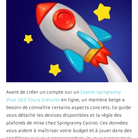
Avant de créer un compte sur un
Casino Spingranny
Plus 200 Tours Gratuits
en ligne, un membre belge a
besoin de connaître certains aspects concrets. Ce guide
vous détaille les devises disponibles et la règle des
plafonds de mise chez Spingranny Casino. Ces données
vous aident à maîtriser votre budget et à jouer dans des