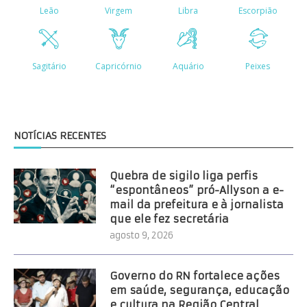
NOTÍCIAS RECENTES
Quebra de sigilo liga perfis
“espontâneos” pró-Allyson a e-
mail da prefeitura e à jornalista
que ele fez secretária
agosto 9, 2026
Governo do RN fortalece ações
em saúde, segurança, educação
e cultura na Região Central