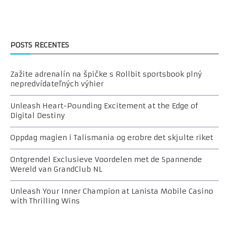
POSTS RECENTES
Zažite adrenalín na špičke s Rollbit sportsbook plný
nepredvídateľných výhier
Unleash Heart-Pounding Excitement at the Edge of
Digital Destiny
Oppdag magien i Talismania og erobre det skjulte riket
Ontgrendel Exclusieve Voordelen met de Spannende
Wereld van GrandClub NL
Unleash Your Inner Champion at Lanista Mobile Casino
with Thrilling Wins