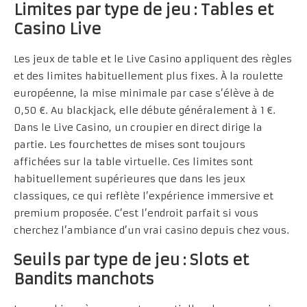
Limites par type de jeu : Tables et
Casino Live
Les jeux de table et le Live Casino appliquent des règles
et des limites habituellement plus fixes. À la roulette
européenne, la mise minimale par case s’élève à de
0,50 €. Au blackjack, elle débute généralement à 1 €.
Dans le Live Casino, un croupier en direct dirige la
partie. Les fourchettes de mises sont toujours
affichées sur la table virtuelle. Ces limites sont
habituellement supérieures que dans les jeux
classiques, ce qui reflète l’expérience immersive et
premium proposée. C’est l’endroit parfait si vous
cherchez l’ambiance d’un vrai casino depuis chez vous.
Seuils par type de jeu : Slots et
Bandits manchots