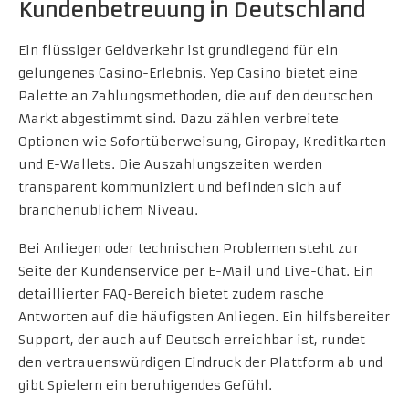
Kundenbetreuung in Deutschland
Ein flüssiger Geldverkehr ist grundlegend für ein
gelungenes Casino-Erlebnis. Yep Casino bietet eine
Palette an Zahlungsmethoden, die auf den deutschen
Markt abgestimmt sind. Dazu zählen verbreitete
Optionen wie Sofortüberweisung, Giropay, Kreditkarten
und E-Wallets. Die Auszahlungszeiten werden
transparent kommuniziert und befinden sich auf
branchenüblichem Niveau.
Bei Anliegen oder technischen Problemen steht zur
Seite der Kundenservice per E-Mail und Live-Chat. Ein
detaillierter FAQ-Bereich bietet zudem rasche
Antworten auf die häufigsten Anliegen. Ein hilfsbereiter
Support, der auch auf Deutsch erreichbar ist, rundet
den vertrauenswürdigen Eindruck der Plattform ab und
gibt Spielern ein beruhigendes Gefühl.