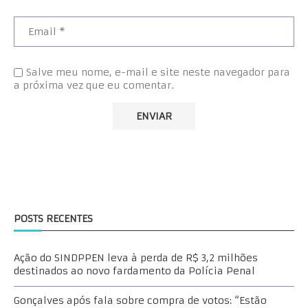
Salve meu nome, e-mail e site neste navegador para
a próxima vez que eu comentar.
POSTS RECENTES
Ação do SINDPPEN leva à perda de R$ 3,2 milhões
destinados ao novo fardamento da Polícia Penal
Gonçalves após fala sobre compra de votos: “Estão