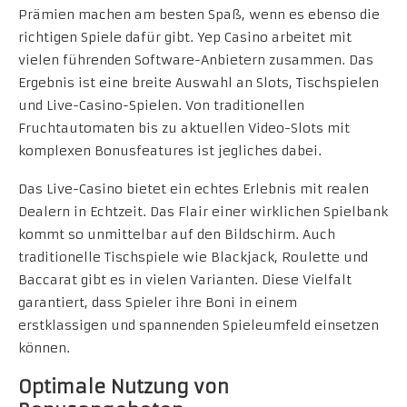
Prämien machen am besten Spaß, wenn es ebenso die
richtigen Spiele dafür gibt. Yep Casino arbeitet mit
vielen führenden Software-Anbietern zusammen. Das
Ergebnis ist eine breite Auswahl an Slots, Tischspielen
und Live-Casino-Spielen. Von traditionellen
Fruchtautomaten bis zu aktuellen Video-Slots mit
komplexen Bonusfeatures ist jegliches dabei.
Das Live-Casino bietet ein echtes Erlebnis mit realen
Dealern in Echtzeit. Das Flair einer wirklichen Spielbank
kommt so unmittelbar auf den Bildschirm. Auch
traditionelle Tischspiele wie Blackjack, Roulette und
Baccarat gibt es in vielen Varianten. Diese Vielfalt
garantiert, dass Spieler ihre Boni in einem
erstklassigen und spannenden Spieleumfeld einsetzen
können.
Optimale Nutzung von