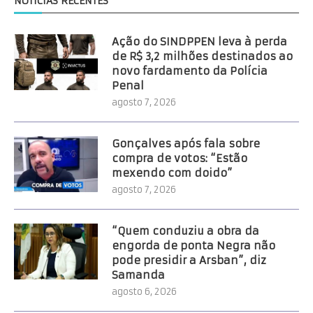
NOTÍCIAS RECENTES
Ação do SINDPPEN leva à perda
de R$ 3,2 milhões destinados ao
novo fardamento da Polícia
Penal
agosto 7, 2026
Gonçalves após fala sobre
compra de votos: “Estão
mexendo com doido”
agosto 7, 2026
“Quem conduziu a obra da
engorda de ponta Negra não
pode presidir a Arsban”, diz
Samanda
agosto 6, 2026