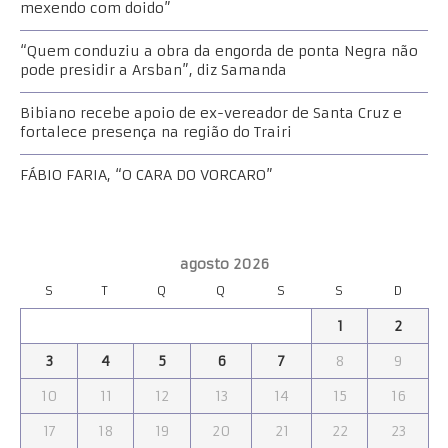
mexendo com doido”
“Quem conduziu a obra da engorda de ponta Negra não
pode presidir a Arsban”, diz Samanda
Bibiano recebe apoio de ex-vereador de Santa Cruz e
fortalece presença na região do Trairi
FÁBIO FARIA, “O CARA DO VORCARO”
agosto 2026
S
T
Q
Q
S
S
D
1
2
3
4
5
6
7
8
9
10
11
12
13
14
15
16
17
18
19
20
21
22
23