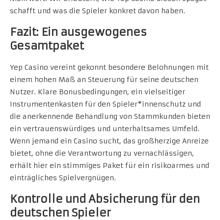
schafft und was die Spieler konkret davon haben.
Fazit: Ein ausgewogenes
Gesamtpaket
Yep Casino vereint gekonnt besondere Belohnungen mit
einem hohen Maß an Steuerung für seine deutschen
Nutzer. Klare Bonusbedingungen, ein vielseitiger
Instrumentenkasten für den Spieler*innenschutz und
die anerkennende Behandlung von Stammkunden bieten
ein vertrauenswürdiges und unterhaltsames Umfeld.
Wenn jemand ein Casino sucht, das großherzige Anreize
bietet, ohne die Verantwortung zu vernachlässigen,
erhält hier ein stimmiges Paket für ein risikoarmes und
einträgliches Spielvergnügen.
Kontrolle und Absicherung für den
deutschen Spieler