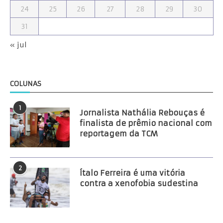
24
25
26
27
28
29
30
31
« jul
COLUNAS
1
Jornalista Nathália Rebouças é
finalista de prêmio nacional com
reportagem da TCM
2
Ítalo Ferreira é uma vitória
contra a xenofobia sudestina