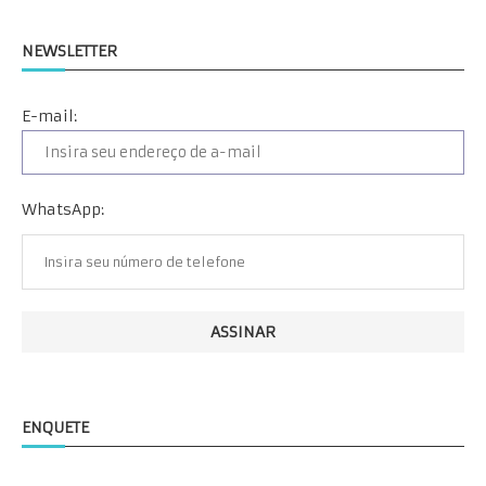
NEWSLETTER
E-mail:
WhatsApp:
ENQUETE