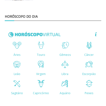
HORÓSCOPO DO DIA