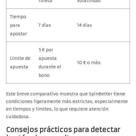
ruleta
volatilidad
Tiempo
para
7 días
14 días
apostar
5 € por
Límite de
apuesta
10 € o más
apuesta
durante el
bono
Este breve comparativo muestra que SpinBetter tiene
condiciones ligeramente más estrictas, especialmente
en tiempos y límites, lo que requiere atención
cuidadosa.
Consejos prácticos para detectar