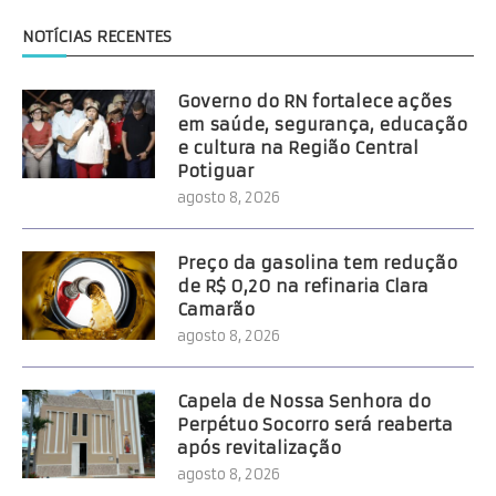
NOTÍCIAS RECENTES
Governo do RN fortalece ações
em saúde, segurança, educação
e cultura na Região Central
Potiguar
agosto 8, 2026
Preço da gasolina tem redução
de R$ 0,20 na refinaria Clara
Camarão
agosto 8, 2026
Capela de Nossa Senhora do
Perpétuo Socorro será reaberta
após revitalização
agosto 8, 2026