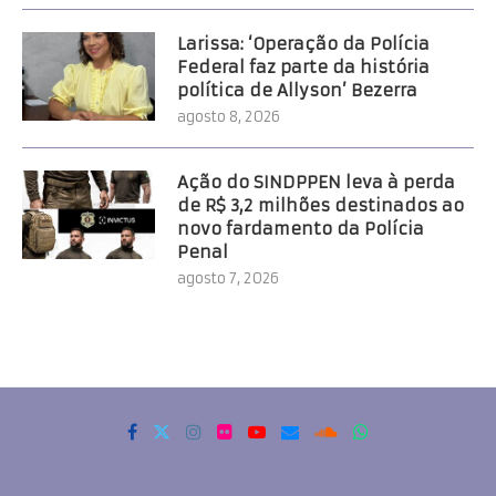
Larissa: ‘Operação da Polícia
Federal faz parte da história
política de Allyson’ Bezerra
agosto 8, 2026
Ação do SINDPPEN leva à perda
de R$ 3,2 milhões destinados ao
novo fardamento da Polícia
Penal
agosto 7, 2026