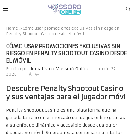
Home
»
Cómo usar promociones exclusivas sin riesgo en
Penalty Shootout Casino desde el móvil
CÓMO USAR PROMOCIONES EXCLUSIVAS SIN
RIESGO EN PENALTY SHOOTOUT CASINO DESDE
EL MÓVIL
Escrito por
Jornalismo Mossoró Online
maio 22,
2026
A+
A-
Descubre Penalty Shootout Casino
y sus ventajas para el jugador móvil
Penalty Shootout Casino es una plataforma que ha
ganado terreno en el mercado de juegos online gracias
a su enfoque dinámico y accesible desde cualquier
dispositivo móvil. Su propuesta combina una interfaz