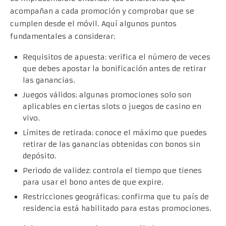
acompañan a cada promoción y comprobar que se
cumplen desde el móvil. Aquí algunos puntos
fundamentales a considerar:
Requisitos de apuesta: verifica el número de veces
que debes apostar la bonificación antes de retirar
las ganancias.
Juegos válidos: algunas promociones solo son
aplicables en ciertas slots o juegos de casino en
vivo.
Límites de retirada: conoce el máximo que puedes
retirar de las ganancias obtenidas con bonos sin
depósito.
Periodo de validez: controla el tiempo que tienes
para usar el bono antes de que expire.
Restricciones geográficas: confirma que tu país de
residencia está habilitado para estas promociones.