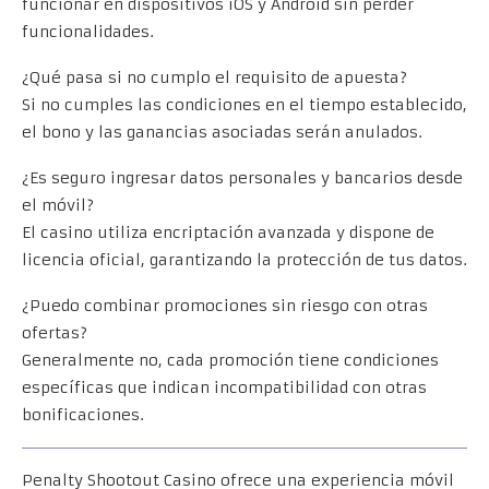
funcionar en dispositivos iOS y Android sin perder
funcionalidades.
¿Qué pasa si no cumplo el requisito de apuesta?
Si no cumples las condiciones en el tiempo establecido,
el bono y las ganancias asociadas serán anulados.
¿Es seguro ingresar datos personales y bancarios desde
el móvil?
El casino utiliza encriptación avanzada y dispone de
licencia oficial, garantizando la protección de tus datos.
¿Puedo combinar promociones sin riesgo con otras
ofertas?
Generalmente no, cada promoción tiene condiciones
específicas que indican incompatibilidad con otras
bonificaciones.
Penalty Shootout Casino ofrece una experiencia móvil