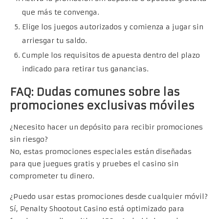
que más te convenga.
Elige los juegos autorizados y comienza a jugar sin
arriesgar tu saldo.
Cumple los requisitos de apuesta dentro del plazo
indicado para retirar tus ganancias.
FAQ: Dudas comunes sobre las
promociones exclusivas móviles
¿Necesito hacer un depósito para recibir promociones
sin riesgo?
No, estas promociones especiales están diseñadas
para que juegues gratis y pruebes el casino sin
comprometer tu dinero.
¿Puedo usar estas promociones desde cualquier móvil?
Sí, Penalty Shootout Casino está optimizado para