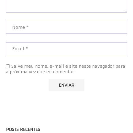
Salve meu nome, e-mail e site neste navegador para
a próxima vez que eu comentar.
POSTS RECENTES