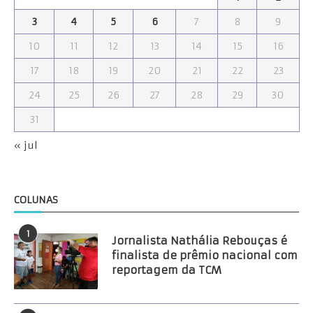
3
4
5
6
7
8
9
10
11
12
13
14
15
16
17
18
19
20
21
22
23
24
25
26
27
28
29
30
31
« jul
COLUNAS
1
Jornalista Nathália Rebouças é
finalista de prêmio nacional com
reportagem da TCM