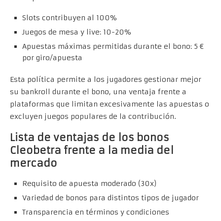
Slots contribuyen al 100%
Juegos de mesa y live: 10-20%
Apuestas máximas permitidas durante el bono: 5 €
por giro/apuesta
Esta política permite a los jugadores gestionar mejor
su bankroll durante el bono, una ventaja frente a
plataformas que limitan excesivamente las apuestas o
excluyen juegos populares de la contribución.
Lista de ventajas de los bonos
Cleobetra frente a la media del
mercado
Requisito de apuesta moderado (30x)
Variedad de bonos para distintos tipos de jugador
Transparencia en términos y condiciones