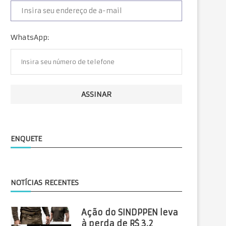
WhatsApp:
ENQUETE
NOTÍCIAS RECENTES
Ação do SINDPPEN leva
à perda de R$ 3,2