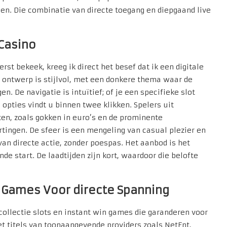
en. Die combinatie van directe toegang en diepgaand live
 Casino
st bekeek, kreeg ik direct het besef dat ik een digitale
t ontwerp is stijlvol, met een donkere thema waar de
n. De navigatie is intuïtief; of je een specifieke slot
e opties vindt u binnen twee klikken. Spelers uit
en, zoals gokken in euro’s en de prominente
rtingen. De sfeer is een mengeling van casual plezier en
an directe actie, zonder poespas. Het aanbod is het
de start. De laadtijden zijn kort, waardoor die belofte
 Games Voor directe Spanning
collectie slots en instant win games die garanderen voor
et titels van toonaangevende providers zoals NetEnt,