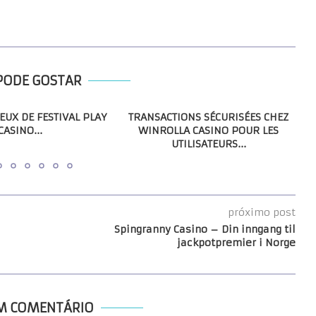
PODE GOSTAR
JEUX DE FESTIVAL PLAY
TRANSACTIONS SÉCURISÉES CHEZ
CASINO...
WINROLLA CASINO POUR LES
UTILISATEURS...
próximo post
Spingranny Casino – Din inngang til
jackpotpremier i Norge
UM COMENTÁRIO