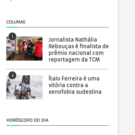
COLUNAS
1
Jornalista Nathália
Rebouças é finalista de
prêmio nacional com
reportagem da TCM
2
Ítalo Ferreira é uma
vitória contra a
xenofobia sudestina
HORÓSCOPO DO DIA