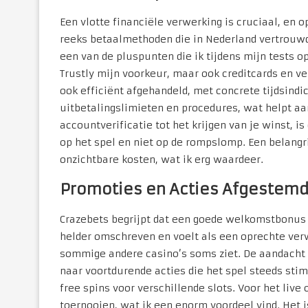
Een vlotte financiële verwerking is cruciaal, en o
reeks betaalmethoden die in Nederland vertrouwd
een van de pluspunten die ik tijdens mijn tests op
Trustly mijn voorkeur, maar ook creditcards en v
ook efficiënt afgehandeld, met concrete tijdsindic
uitbetalingslimieten en procedures, wat helpt aa
accountverificatie tot het krijgen van je winst, i
op het spel en niet op de rompslomp. Een belangri
onzichtbare kosten, wat ik erg waardeer.
Promoties en Acties Afgestemd
Crazebets begrijpt dat een goede welkomstbonus h
helder omschreven en voelt als een oprechte verwe
sommige andere casino’s soms ziet. De aandacht g
naar voortdurende acties die het spel steeds sti
free spins voor verschillende slots. Voor het live
toernooien, wat ik een enorm voordeel vind. Het 