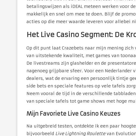
betalingswijzen als iDEAL meteen werken voor de
makkelijk en snel om mee te doen. Blijf de prom
acties op die meer waarde leveren voor allebei n
Het Live Casino Segment: De Kr
Op dit punt laat Crazebets naar mijn mening zich va
van uitstekende kwaliteit, met games van toonaan
De livestreams zijn glashelder en de presentatore
nagenoeg grijpbare sfeer. Voor een Nederlander vi
dealers, wat de ervaring een persoonlijk tintje g
side bets en speciale features op vele tafels zorg
Neem vooral de tijd in de verschillende tabblade
van speciale tafels tot game shows met hoge mult
Mijn Favoriete Live Casino Keuzes
Na uitgebreid testen, ontdekte ik een paar hoog
bijvoorbeeld
Live Lightning Roulette
van Evolution