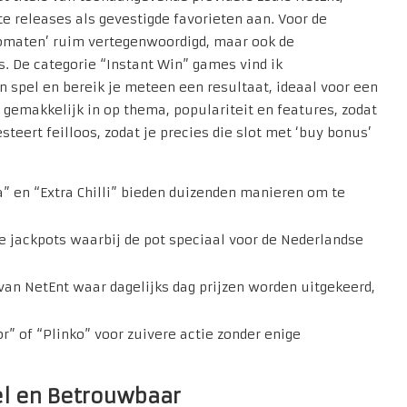
te releases als gevestigde favorieten aan. Voor de
utomaten’ ruim vertegenwoordigd, maar ook de
. De categorie “Instant Win” games vind ik
 spel en bereik je meteen een resultaat, ideaal voor een
 gemakkelijk in op thema, populariteit en features, zodat
esteert feilloos, zodat je precies die slot met ‘buy bonus’
en “Extra Chilli” bieden duizenden manieren om te
e jackpots waarbij de pot speciaal voor de Nederlandse
an NetEnt waar dagelijks dag prijzen worden uitgekeerd,
r” of “Plinko” voor zuivere actie zonder enige
l en Betrouwbaar