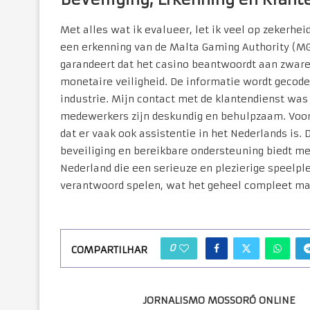
Met alles wat ik evalueer, let ik veel op zekerhei
een erkenning van de Malta Gaming Authority (MGA)
garandeert dat het casino beantwoordt aan zware 
monetaire veiligheid. De informatie wordt gecode
industrie. Mijn contact met de klantendienst was g
medewerkers zijn deskundig en behulpzaam. Voor
dat er vaak ook assistentie in het Nederlands is.
beveiliging en bereikbare ondersteuning biedt me
Nederland die een serieuze en plezierige speelple
verantwoord spelen, wat het geheel compleet ma
0
COMPARTILHAR
JORNALISMO MOSSORÓ ONLINE