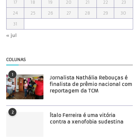
17
18
19
20
21
22
23
24
25
26
27
28
29
30
31
« jul
COLUNAS
1
Jornalista Nathália Rebouças é
finalista de prêmio nacional com
reportagem da TCM
2
Ítalo Ferreira é uma vitória
contra a xenofobia sudestina