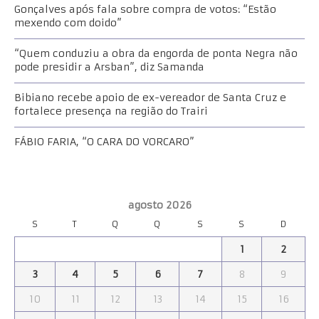
Gonçalves após fala sobre compra de votos: “Estão
mexendo com doido”
“Quem conduziu a obra da engorda de ponta Negra não
pode presidir a Arsban”, diz Samanda
Bibiano recebe apoio de ex-vereador de Santa Cruz e
fortalece presença na região do Trairi
FÁBIO FARIA, “O CARA DO VORCARO”
agosto 2026
S
T
Q
Q
S
S
D
1
2
3
4
5
6
7
8
9
10
11
12
13
14
15
16