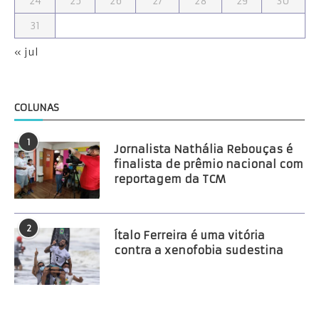
24
25
26
27
28
29
30
31
« jul
COLUNAS
1
Jornalista Nathália Rebouças é
finalista de prêmio nacional com
reportagem da TCM
2
Ítalo Ferreira é uma vitória
contra a xenofobia sudestina