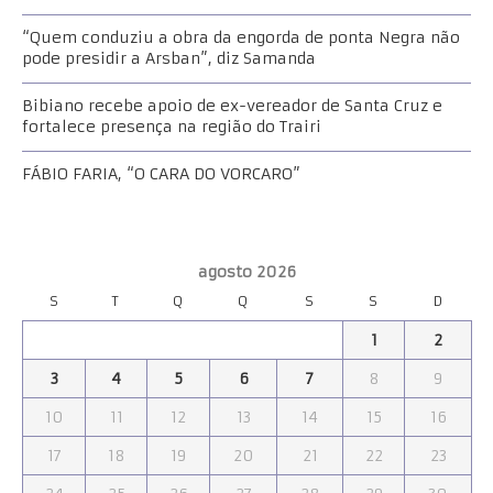
“Quem conduziu a obra da engorda de ponta Negra não
pode presidir a Arsban”, diz Samanda
Bibiano recebe apoio de ex-vereador de Santa Cruz e
fortalece presença na região do Trairi
FÁBIO FARIA, “O CARA DO VORCARO”
agosto 2026
S
T
Q
Q
S
S
D
1
2
3
4
5
6
7
8
9
10
11
12
13
14
15
16
17
18
19
20
21
22
23