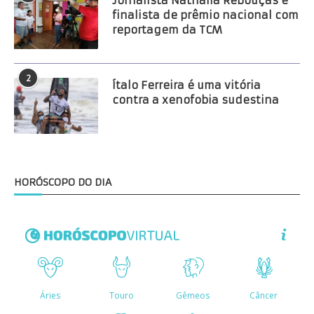
Jornalista Nathália Rebouças é
finalista de prêmio nacional com
reportagem da TCM
2
Ítalo Ferreira é uma vitória
contra a xenofobia sudestina
HORÓSCOPO DO DIA