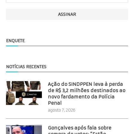
ENQUETE
NOTÍCIAS RECENTES
Ação do SINDPPEN leva à perda
de R$ 3,2 milhões destinados ao
novo fardamento da Polícia
Penal
agosto 7, 2026
Gonçalves após fala sobre