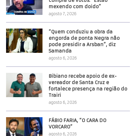
compra de votos: “Estão
mexendo com doido”
agosto 7, 2026
“Quem conduziu a obra da
engorda de ponta Negra não
pode presidir a Arsban”, diz
Samanda
agosto 6, 2026
Bibiano recebe apoio de ex-
vereador de Santa Cruz e
fortalece presença na região do
Trairi
agosto 6, 2026
FÁBIO FARIA, “O CARA DO
VORCARO”
agosto 6, 2026