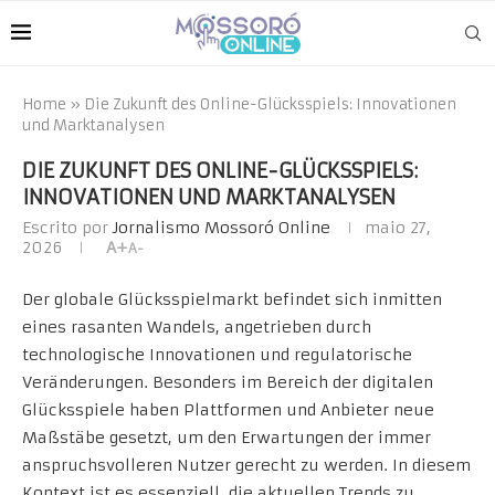
Home
»
Die Zukunft des Online-Glücksspiels: Innovationen
und Marktanalysen
DIE ZUKUNFT DES ONLINE-GLÜCKSSPIELS:
INNOVATIONEN UND MARKTANALYSEN
Escrito por
Jornalismo Mossoró Online
maio 27,
2026
A+
A-
Der globale Glücksspielmarkt befindet sich inmitten
eines rasanten Wandels, angetrieben durch
technologische Innovationen und regulatorische
Veränderungen. Besonders im Bereich der digitalen
Glücksspiele haben Plattformen und Anbieter neue
Maßstäbe gesetzt, um den Erwartungen der immer
anspruchsvolleren Nutzer gerecht zu werden. In diesem
Kontext ist es essenziell, die aktuellen Trends zu