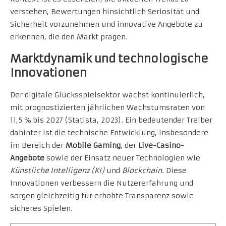
verstehen, Bewertungen hinsichtlich Seriosität und
Sicherheit vorzunehmen und innovative Angebote zu
erkennen, die den Markt prägen.
Marktdynamik und technologische
Innovationen
Der digitale Glücksspielsektor wächst kontinuierlich,
mit prognostizierten jährlichen Wachstumsraten von
11,5 % bis 2027 (
Statista, 2023
). Ein bedeutender Treiber
dahinter ist die technische Entwicklung, insbesondere
im Bereich der
Mobile Gaming
, der
Live-Casino-
Angebote
sowie der Einsatz neuer Technologien wie
Künstliche Intelligenz (KI)
und
Blockchain
. Diese
Innovationen verbessern die Nutzererfahrung und
sorgen gleichzeitig für erhöhte Transparenz sowie
sicheres Spielen.