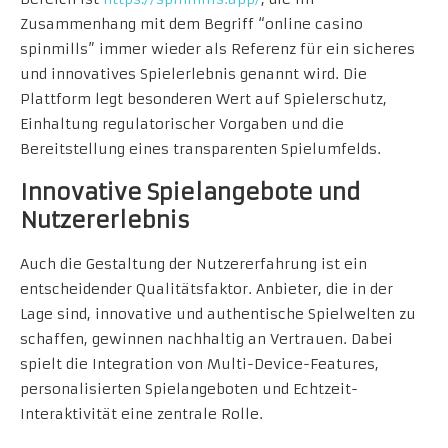
Zusammenhang mit dem Begriff “online casino
spinmills” immer wieder als Referenz für ein sicheres
und innovatives Spielerlebnis genannt wird. Die
Plattform legt besonderen Wert auf Spielerschutz,
Einhaltung regulatorischer Vorgaben und die
Bereitstellung eines transparenten Spielumfelds.
Innovative Spielangebote und
Nutzererlebnis
Auch die Gestaltung der Nutzererfahrung ist ein
entscheidender Qualitätsfaktor. Anbieter, die in der
Lage sind, innovative und authentische Spielwelten zu
schaffen, gewinnen nachhaltig an Vertrauen. Dabei
spielt die Integration von Multi-Device-Features,
personalisierten Spielangeboten und Echtzeit-
Interaktivität eine zentrale Rolle.