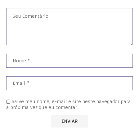
Salve meu nome, e-mail e site neste navegador para
a próxima vez que eu comentar.