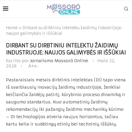
Home
»
Dirbant su dirbtiniu intelektu žaidimų industrijoje:
naujos galimybės ir iššūkiai
DIRBANT SU DIRBTINIU INTELEKTU ŽAIDIMŲ
INDUSTRIJOJE: NAUJOS GALIMYBĖS IR IŠŠŪKIAI
Escrito por
Jornalismo Mossoró Online
maio 22,
2026
A+
A-
Pastaraisiais metais dirbtinis intelektas (DI) tapo viena
iš svarbiausių inovacijų žaidimų industrijoje, ženkliai
keičiančia žaidėjų patirtį, kūrybinio proceso dinamiką ir
saugumo standartus. Nuo automatinių žaidimų
rekomendacijų iki pažangių žaidimo mechanikų kūrimo
– DI technologijos atveria naujus horizontus, tačiau
kartu kelia ir sudėtingų etinių bei techninių iššūkių.