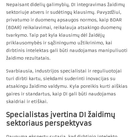
Nepaisant didelių galimybių, DI integravimas žaidimų
sektoriuje atvers ir sudėtingų klausimų. Pavyzdžiui,
privatumo ir duomenų apsaugos normos, kaip BDAR
(BDAR) reikalavimai, reikalauja atsakingo duomenų
tvarkymo. Taip pat kyla klausimų dėl žaidėjų
priklausomybės ir sąžiningumo užtikrinimo, kai
dirbtinis intelektas gali būti naudojamas manipuliuoti
žaidimo rezultatais.
Svarbiausia, industrijos specialistai ir reguliuotojai
turi dirbti kartu, siekdami suderinti inovacijas su
atsakingu žaidimo valdymu. Kyla poreikis kurti aiškias
gaires ir standartus, kaip DI gali būti naudojamas
skaidriai ir etiškai.
Specialistas įvertina DI žaidimų
sektoriaus perspektyvas
Dauguma ekspertų sutaria, kad dirbtinio intelekto