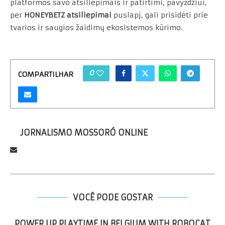
platformos savo atsiliepimais ir patirtimi, pavyzdžiui,
per
HONEYBETZ atsiliepimai
puslapį, gali prisidėti prie
tvarios ir saugios žaidimų ekosistemos kūrimo.
0
COMPARTILHAR
JORNALISMO MOSSORÓ ONLINE
VOCÊ PODE GOSTAR
POWER UP PLAYTIME IN BELGIUM WITH ROBOCAT