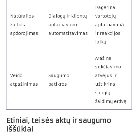
Pagerina
Natūralios
Dialogų ir klientų
vartotojų
kalbos
aptarnavimo
aptarnavimą
apdorojimas
automatizavimas
ir reakcijos
laiką
Mažina
sukčiavimo
Veido
Saugumo
atvejus ir
atpažinimas
patikros
užtikrina
saugią
žaidimų erdvę
Etiniai, teisės aktų ir saugumo
iššūkiai