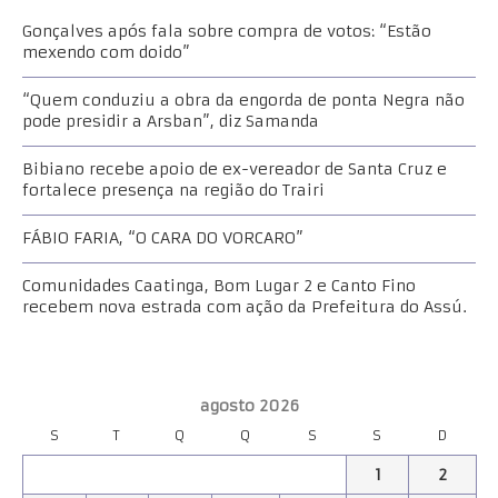
Gonçalves após fala sobre compra de votos: “Estão
mexendo com doido”
“Quem conduziu a obra da engorda de ponta Negra não
pode presidir a Arsban”, diz Samanda
Bibiano recebe apoio de ex-vereador de Santa Cruz e
fortalece presença na região do Trairi
FÁBIO FARIA, “O CARA DO VORCARO”
Comunidades Caatinga, Bom Lugar 2 e Canto Fino
recebem nova estrada com ação da Prefeitura do Assú.
agosto 2026
S
T
Q
Q
S
S
D
1
2