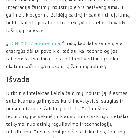
integracija žaidimų industrijoje yra neišvengiama. Ji
gali ne tik pagerinti žaidėjų patirtį ir padidinti lojalumą,
bet ir padėti operatoriams efektyviau stebėti ir valdyti
lošimų procesus.
„
HONEYBETZ atsiliepimai
“ rodo, kad dalis žaidėjų yra
atsargūs dėl DI poveikio, tačiau, kai technologijos
taikomos atsakingai, jos gali tapti vertingu įrankiu
skatinti sąžiningą ir skaidrią žaidimų aplinką.
Išvada
Dirbtinis intelektas keičia žaidimų industriją iš esmės,
suteikdamas galimybes kurti inovatyvias, saugias ir
personalizuotas žaidimų patirtis. Tačiau šios
technologijos sėkmė priklauso nuo atsakingo ir etiško
taikymo, nuolatinių reguliavimo ir technologijų
tobulinimo. Prisidėdami prie šios diskusijos, žaidimų