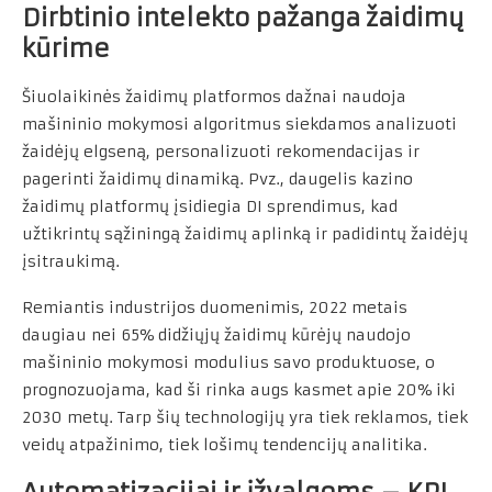
Dirbtinio intelekto pažanga žaidimų
kūrime
Šiuolaikinės žaidimų platformos dažnai naudoja
mašininio mokymosi algoritmus siekdamos analizuoti
žaidėjų elgseną, personalizuoti rekomendacijas ir
pagerinti žaidimų dinamiką. Pvz., daugelis kazino
žaidimų platformų įsidiegia DI sprendimus, kad
užtikrintų sąžiningą žaidimų aplinką ir padidintų žaidėjų
įsitraukimą.
Remiantis industrijos duomenimis, 2022 metais
daugiau nei 65% didžiųjų žaidimų kūrėjų naudojo
mašininio mokymosi modulius savo produktuose, o
prognozuojama, kad ši rinka augs kasmet apie 20% iki
2030 metų. Tarp šių technologijų yra tiek reklamos, tiek
veidų atpažinimo, tiek lošimų tendencijų analitika.