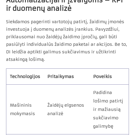
Automatizacijai ir įžvalgoms – KPI
ir duomenų analizė
Siekdamos pagerinti vartotojų patirtį, žaidimų įmonės
investuoja į duomenų analizės įrankius. Pavyzdžiui,
priklausomai nuo žaidėjų žaidimo įpročių, gali būti
pasiūlyti individualūs žaidimo paketai ar akcijos. Be to,
DI leidžia aptikti galimus sukčiavimus ir užtikrinti
atsakingą lošimą.
Technologijos
Pritaikymas
Poveikis
Padidina
lošimo patirtį
Mašininis
Žaidėjų elgsenos
ir mažiausią
mokymasis
analizė
sukčiavimo
galimybę