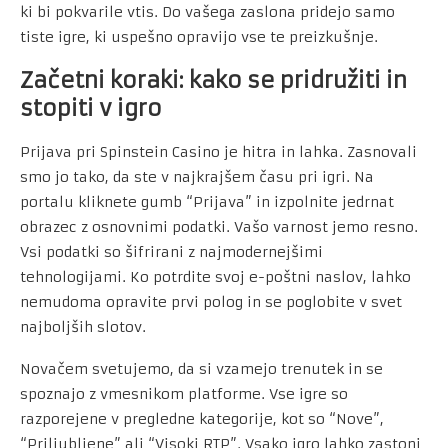
ki bi pokvarile vtis. Do vašega zaslona pridejo samo
tiste igre, ki uspešno opravijo vse te preizkušnje.
Začetni koraki: kako se pridružiti in
stopiti v igro
Prijava pri Spinstein Casino je hitra in lahka. Zasnovali
smo jo tako, da ste v najkrajšem času pri igri. Na
portalu kliknete gumb “Prijava” in izpolnite jedrnat
obrazec z osnovnimi podatki. Vašo varnost jemo resno.
Vsi podatki so šifrirani z najmodernejšimi
tehnologijami. Ko potrdite svoj e-poštni naslov, lahko
nemudoma opravite prvi polog in se poglobite v svet
najboljših slotov.
Novačem svetujemo, da si vzamejo trenutek in se
spoznajo z vmesnikom platforme. Vse igre so
razporejene v pregledne kategorije, kot so “Nove”,
“Priljubljene” ali “Visoki RTP”. Vsako igro lahko zastonj