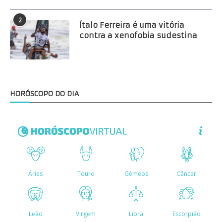
2
Ítalo Ferreira é uma vitória
contra a xenofobia sudestina
HORÓSCOPO DO DIA