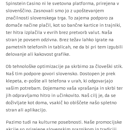
Spinstein Casino ni le svetovna platforma, prirejena v
slovenščino. Zasnovali smo jo z upoštevanjem
značilnosti slovenskega trga. To zajema podporo za
domače načine plačil, kot so bančne kartice in trajniki,
ter hitra izplačila v evrih brez pretvorb valut. Naša
stran je povsem odzivna. Brez težav lahko igrate na
pametnih telefonih in tablicah, ne da bi pri tem izgubili
delovanje ali kakovost grafike.
Ob tehnološke optimizacije pa skrbimo za človeški stik.
Naš tim podpore govori slovensko. Dostopen je prek
klepeta, e-pošte ali telefona v urah, ki odgovarjajo
vašim potrebam. Dojemamo vaša vprašanja in skrbi ter
jih odpravljamo hitro in učinkovito. Naš cilj je, da se
doživljate kot doma, vsakič ko obiščete našo spletno
stran ali aplikacijo.
Pazimo tudi na kulturne posebnosti. Naše promocijske
akcije so prirejene slovenskim praznikom in tradiciji.