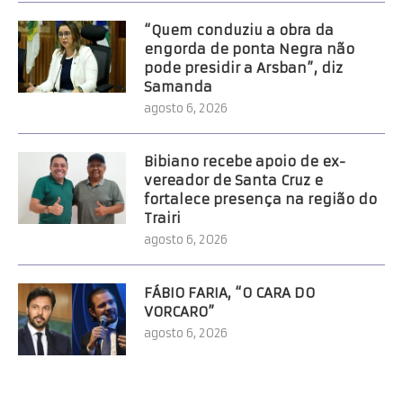
“Quem conduziu a obra da
engorda de ponta Negra não
pode presidir a Arsban”, diz
Samanda
agosto 6, 2026
Bibiano recebe apoio de ex-
vereador de Santa Cruz e
fortalece presença na região do
Trairi
agosto 6, 2026
FÁBIO FARIA, “O CARA DO
VORCARO”
agosto 6, 2026