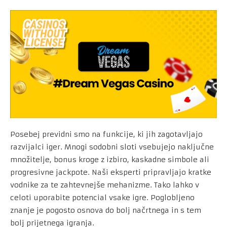
Posebej previdni smo na funkcije, ki jih zagotavljajo
razvijalci iger. Mnogi sodobni sloti vsebujejo naključne
množitelje, bonus kroge z izbiro, kaskadne simbole ali
progresivne jackpote. Naši eksperti pripravljajo kratke
vodnike za te zahtevnejše mehanizme. Tako lahko v
celoti uporabite potencial vsake igre. Poglobljeno
znanje je pogosto osnova do bolj načrtnega in s tem
bolj prijetnega igranja.