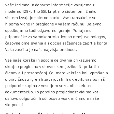
Vaše intimne in denarne informacije varujemo z
moderno 128-bitno SSL kriptirno sistemom. Enako
sistem izvajajo spletne banke. Vse transakcije so
hipoma vidne in pregledne v vašem računu. Dejavno
spodbujamo tudi odgovorno igranje. Ponujamo
pripomočke za samokontrolo, kot so omejitve pologov,
časovne omejevanja ali opcija začasnega zaprtja konta.
Vaša zaščita je naša najvišja prednost.
Vse naše korake in pogoje delovanja prikazujemo
skrajno pregledno v slovenskem jeziku. Ni prikritih
členov ali presenečenj. Če imate kakršna koli vprašanja
o pravičnosti igre ali zavarovalnih ukrepih, vas bo naš
podporni skupina z veseljem seznanil s celotno
dokumentacijo. To popolno preglednost vidimo kot
osnovo dolgoročnih odnosov z vsakim članom naše
skupnosti.