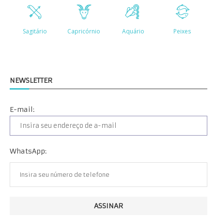
NEWSLETTER
E-mail:
WhatsApp: