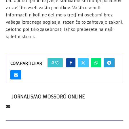
Da. Uporabljamo najvišje standarde šifriranja podatkov
za zaščito vseh vaših podatkov. Vaših osebnih
informacij nikoli ne delimo s tretjimi osebami brez
vašega izrecnega soglasja, razen če to zahtevajo zakoni.
Celotno politiko zasebnosti lahko preberete na naši
spletni strani.
0
COMPARTILHAR
JORNALISMO MOSSORÓ ONLINE