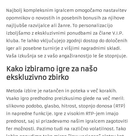
Najbolj kompleksnim igralcem omogočamo nastavitev
opomnikov o novostih in posebnih bonusih za njihove
najljubše razvijalce ali žanre. To personalizacijo
izboljšamo z ekskluzivnimi ponudbami za člane V.I.P.
kluba. Te lahko vključujejo zgodnji dostop do določenih
iger ali posebne turnirje z višjimi nagradnimi skladi.
Vaša izkušnja se z vašo angažiranostjo le še stopnjuje.
Kako izbiramo igre za našo
ekskluzivno zbirko
Metoda izbire je natančen in poteka v več korakih.
Vsako igro predhodno preizkusimo glede na več meril:
slikovno podobo, glasbo, hitrost, stopnjo donosa (RTP)
in napredne funkcije. Igre z visokim RTP-jem imajo
prednost, saj si prizadevamo našim igralcem zagotoviti
fer možnosti. Pazimo tudi na različno volatilnost. Tako