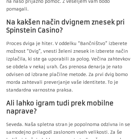
na našo prijazno pomoč. Z veseljem vam bodo
pomagali.
Na kakšen način dvignem znesek pri
Spinstein Casino?
Proces dviga je hiter. V oddelku “Bančništvo” izberete
možnost “Dvig”, vnesti želeni znesek in izberete način
izplačila, ki ste ga uporabili za polog. Večina zahtevkov
se obdela v nekaj urah. Čas prenosa denarja je nato
odvisen od izbrane plačilne metode. Za prvi dvig bomo
morda zahtevali preverjanje vaše identitete. To je
standardna varnostna praksa.
Ali lahko igram tudi prek mobilne
naprave?
Seveda. Naša spletna stran je popolnoma odzivna in se
samodejno prilagodi zaslonom vseh velikosti. Za še