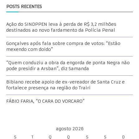
POSTS RECENTES
Ação do SINDPPEN leva à perda de R$ 3,2 milhões
destinados ao novo fardamento da Polícia Penal
Gonçalves após fala sobre compra de votos: “Estão
mexendo com doido”
“Quem conduziu a obra da engorda de ponta Negra não
pode presidir a Arsban”, diz Samanda
Bibiano recebe apoio de ex-vereador de Santa Cruz e
fortalece presença na região do Trairi
FÁBIO FARIA, “O CARA DO VORCARO”
agosto 2026
S
T
Q
Q
S
S
D