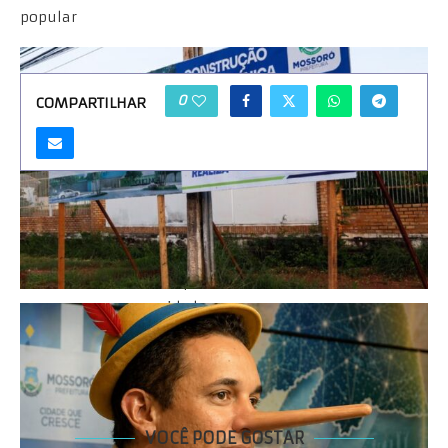
popular
0
COMPARTILHAR
REDAÇÃO
Jornalistas comprometidos em fornecer
notícias precisas, confiáveis e relevantes
para a nossa comunidade
VOCÊ PODE GOSTAR