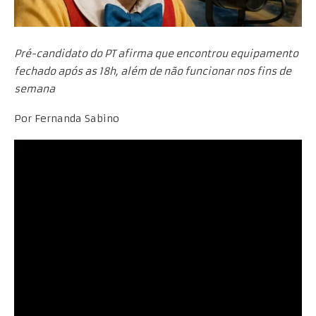
Pré-candidato do PT afirma que encontrou equipamento
fechado após as 18h, além de não funcionar nos fins de
semana
Por Fernanda Sabino