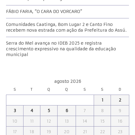
FÁBIO FARIA, “O CARA DO VORCARO”
Comunidades Caatinga, Bom Lugar 2 e Canto Fino
recebem nova estrada com ação da Prefeitura do Assú.
Serra do Mel avança no IDEB 2025 e registra
crescimento expressivo na qualidade da educação
municipal
agosto 2026
S
T
Q
Q
S
S
D
1
2
3
4
5
6
7
8
9
10
11
12
13
14
15
16
17
18
19
20
21
22
23