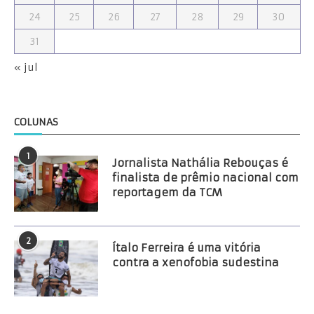
24
25
26
27
28
29
30
31
« jul
COLUNAS
1
Jornalista Nathália Rebouças é
finalista de prêmio nacional com
reportagem da TCM
2
Ítalo Ferreira é uma vitória
contra a xenofobia sudestina