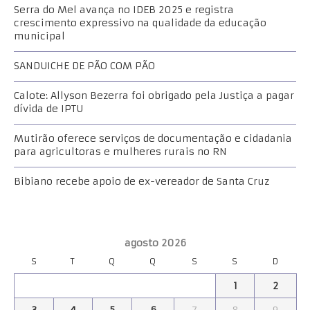
Serra do Mel avança no IDEB 2025 e registra
crescimento expressivo na qualidade da educação
municipal
SANDUICHE DE PÃO COM PÃO
Calote: Allyson Bezerra foi obrigado pela Justiça a pagar
dívida de IPTU
Mutirão oferece serviços de documentação e cidadania
para agricultoras e mulheres rurais no RN
Bibiano recebe apoio de ex-vereador de Santa Cruz
agosto 2026
S
T
Q
Q
S
S
D
1
2
3
4
5
6
7
8
9