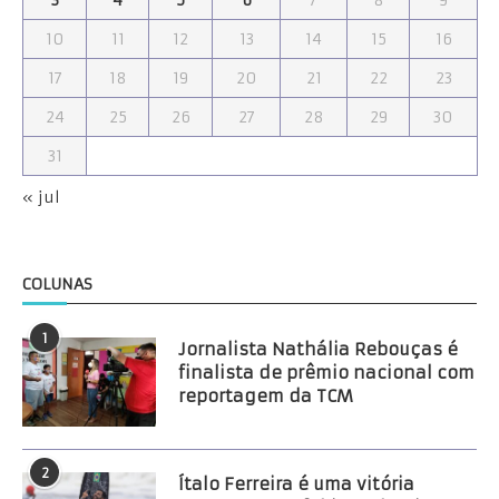
10
11
12
13
14
15
16
17
18
19
20
21
22
23
24
25
26
27
28
29
30
31
« jul
COLUNAS
1
Jornalista Nathália Rebouças é
finalista de prêmio nacional com
reportagem da TCM
2
Ítalo Ferreira é uma vitória