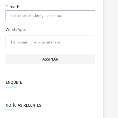
E-mail:
WhatsApp:
ENQUETE
NOTÍCIAS RECENTES