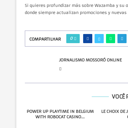
Si quieres profundizar más sobre Wazamba y su of
donde siempre actualizan promociones y nuevas b
0
COMPARTILHAR
JORNALISMO MOSSORÓ ONLINE
VOCÊ 
POWER UP PLAYTIME IN BELGIUM
LE CHOIX DE 
WITH ROBOCAT CASINO...