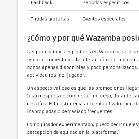
Cashback
Períodos específicos
Tiradas gratuitas
Eventos especiales
¿Cómo y por qué Wazamba posi
Las promociones especiales en Wazamba se diseñ
usuario, fomentando la interacción continua sin 
bonos apenas disponibles y poco personalizados,
actividad real del jugador.
Un aspecto valioso es que las promociones llega
justo después de completar un juego, durante c
desafíos. Esta estrategia aumenta el valor percib
inapropiadas o demasiado frecuentes.
Como jugador experimentado, puedo decir que est
percepción de equidad en la plataforma.