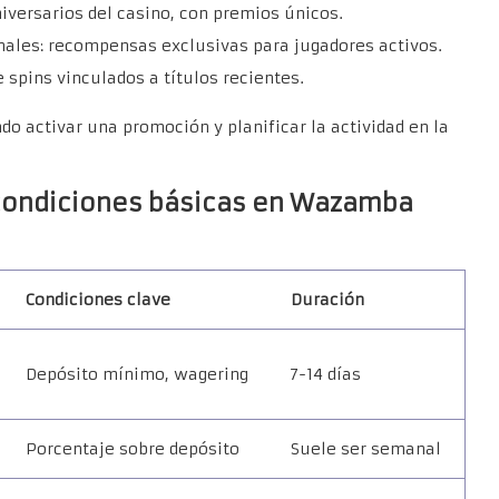
niversarios del casino, con premios únicos.
nales: recompensas exclusivas para jugadores activos.
spins vinculados a títulos recientes.
do activar una promoción y planificar la actividad en la
 condiciones básicas en Wazamba
Condiciones clave
Duración
Depósito mínimo, wagering
7-14 días
Porcentaje sobre depósito
Suele ser semanal