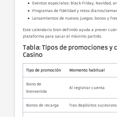
Eventos especiales: Black Friday, Navidad, a
Programas de fidelidad y retos diarios/sema
Lanzamientos de nuevos juegos: bonos y free 
Este calendario bien definido ayuda a prever cuán
plataforma para sacar el máximo partido.
Tabla: Tipos de promociones y
Casino
Tipo de promoción
Momento habitual
Bono de
Al registrar cuenta
bienvenida
Bonos de recarga
Tras depósitos sucesivos