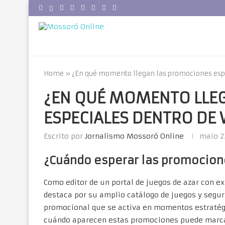
Home
»
¿En qué momento llegan las promociones esp
¿EN QUÉ MOMENTO LLE
ESPECIALES DENTRO DE
Escrito por
Jornalismo Mossoró Online
maio 2
¿Cuándo esperar las promocio
Como editor de un portal de juegos de azar con 
destaca por su amplio catálogo de juegos y segur
promocional que se activa en momentos estratégi
cuándo aparecen estas promociones puede marcar