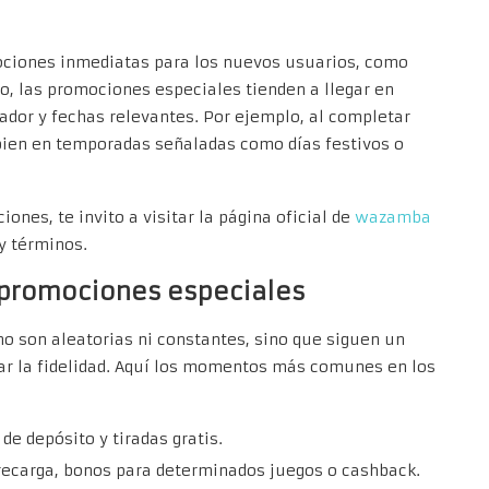
ciones inmediatas para los nuevos usuarios, como
o, las promociones especiales tienden a llegar en
ugador y fechas relevantes. Por ejemplo, al completar
o bien en temporadas señaladas como días festivos o
nes, te invito a visitar la página oficial de
wazamba
y términos.
 promociones especiales
 son aleatorias ni constantes, sino que siguen un
ar la fidelidad. Aquí los momentos más comunes en los
de depósito y tiradas gratis.
recarga, bonos para determinados juegos o cashback.