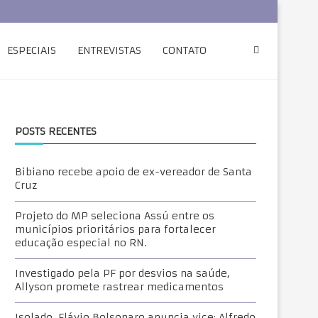
ESPECIAIS
ENTREVISTAS
CONTATO
POSTS RECENTES
Bibiano recebe apoio de ex-vereador de Santa
Cruz
Projeto do MP seleciona Assú entre os
municípios prioritários para fortalecer
educação especial no RN.
Investigado pela PF por desvios na saúde,
Allyson promete rastrear medicamentos
Isolado, Flávio Bolsonaro anuncia vice: Alfredo