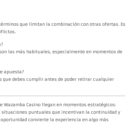
érminos que limitan la combinación con otras ofertas. Es
flictos.
s?
k son las más habituales, especialmente en momentos de
de apuesta?
 que debes cumplir antes de poder retirar cualquier
de Wazamba Casino llegan en momentos estratégicos:
a situaciones puntuales que incentivan la continuidad y
a oportunidad convierte la experiencia en algo más