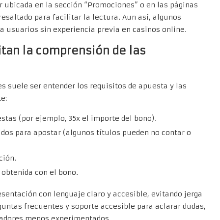
r ubicada en la sección “Promociones” o en las páginas
resaltado para facilitar la lectura. Aun así, algunos
 usuarios sin experiencia previa en casinos online.
litan la comprensión de las
s suele ser entender los requisitos de apuesta y las
e:
tas (por ejemplo, 35x el importe del bono).
idos para apostar (algunos títulos pueden no contar o
ción.
 obtenida con el bono.
sentación con lenguaje claro y accesible, evitando jerga
untas frecuentes y soporte accesible para aclarar dudas,
gadores menos experimentados.