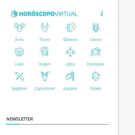
NEWSLETTER