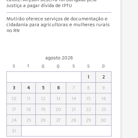
Justiça a pagar dívida de IPTU
Mutirão oferece serviços de documentação e
cidadania para agricultoras e mulheres rurais
no RN
agosto 2026
S
T
Q
Q
S
S
D
1
2
3
4
5
6
7
8
9
10
11
12
13
14
15
16
17
18
19
20
21
22
23
24
25
26
27
28
29
30
31