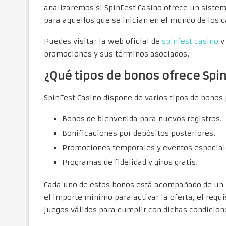
analizaremos si SpinFest Casino ofrece un sistem
para aquellos que se inician en el mundo de los c
Puedes visitar la web oficial de
spinfest casino
y
promociones y sus términos asociados.
¿Qué tipos de bonos ofrece Spi
SpinFest Casino dispone de varios tipos de bonos
Bonos de bienvenida para nuevos registros.
Bonificaciones por depósitos posteriores.
Promociones temporales y eventos especial
Programas de fidelidad y giros gratis.
Cada uno de estos bonos está acompañado de un 
el importe mínimo para activar la oferta, el requi
juegos válidos para cumplir con dichas condicion