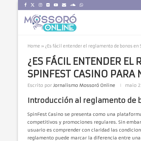
Home
»
¿Es fácil entender el reglamento de bonos en
¿ES FÁCIL ENTENDER EL
SPINFEST CASINO PARA
Escrito por
Jornalismo Mossoró Online
maio 2
Introducción al reglamento de 
SpinFest Casino se presenta como una plataform
competitivos y promociones regulares. Sin embar
usuario es comprender con claridad las condicione
reglamento puede marcar la diferencia entre una e