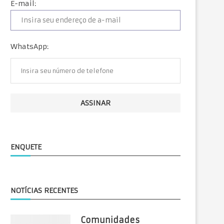
E-mail:
WhatsApp:
ENQUETE
NOTÍCIAS RECENTES
Comunidades