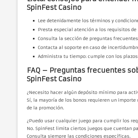
SpinFest Casino
Lee detenidamente los términos y condicion
Presta especial atención a los requisitos de 
Consulta la sección de preguntas frecuentes
Contacta al soporte en caso de incertidumbr
Administra tu tiempo: cumple con los plazos 
FAQ – Preguntas frecuentes so
SpinFest Casino
¿Necesito hacer algún depósito mínimo para acti
Sí, la mayoría de los bonos requieren un importe
de la promoción.
¿Puedo usar cualquier juego para cumplir los req
No. SpinFest limita ciertos juegos que cuentan p
Consulta siempre las condiciones específicas.