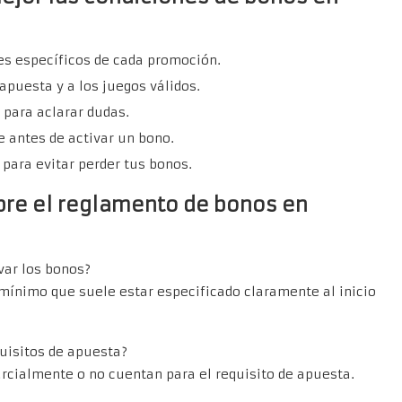
es específicos de cada promoción.
apuesta y a los juegos válidos.
 para aclarar dudas.
e antes de activar un bono.
para evitar perder tus bonos.
bre el reglamento de bonos en
var los bonos?
 mínimo que suele estar especificado claramente al inicio
uisitos de apuesta?
arcialmente o no cuentan para el requisito de apuesta.