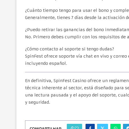
¿Cuánto tiempo tengo para usar el bono y complet
Generalmente, tienes 7 días desde la activación d
¿Puedo retirar las ganancias del bono inmediata
No. Primero debes cumplir con los requisitos de 
¿Cómo contacto al soporte si tengo dudas?
SpinFest ofrece soporte vía chat en vivo y correo
incluyendo español.
En definitiva, SpinFest Casino ofrece un reglame
técnica inherente al sector, está diseñado para 
una lectura pausada y el apoyo del soporte, cua
y seguridad.
0