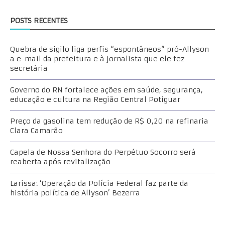
POSTS RECENTES
Quebra de sigilo liga perfis “espontâneos” pró-Allyson
a e-mail da prefeitura e à jornalista que ele fez
secretária
Governo do RN fortalece ações em saúde, segurança,
educação e cultura na Região Central Potiguar
Preço da gasolina tem redução de R$ 0,20 na refinaria
Clara Camarão
Capela de Nossa Senhora do Perpétuo Socorro será
reaberta após revitalização
Larissa: ‘Operação da Polícia Federal faz parte da
história política de Allyson’ Bezerra