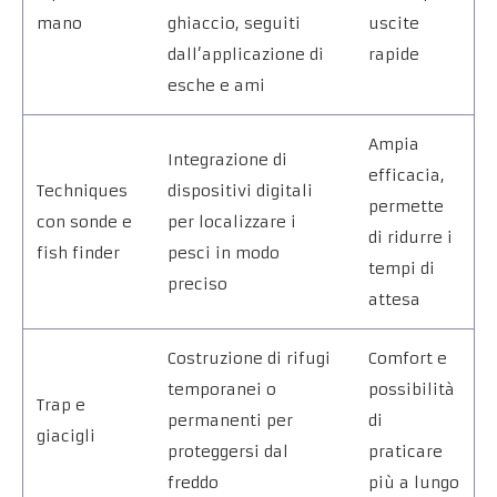
mano
ghiaccio, seguiti
uscite
dall’applicazione di
rapide
esche e ami
Ampia
Integrazione di
efficacia,
Techniques
dispositivi digitali
permette
con sonde e
per localizzare i
di ridurre i
fish finder
pesci in modo
tempi di
preciso
attesa
Costruzione di rifugi
Comfort e
temporanei o
possibilità
Trap e
permanenti per
di
giacigli
proteggersi dal
praticare
freddo
più a lungo