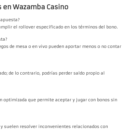
s en Wazamba Casino
e apuesta?
mplir el rollover especificado en los términos del bono.
sta?
uegos de mesa o en vivo pueden aportar menos o no contar
do; de lo contrario, podrías perder saldo propio al
 optimizada que permite aceptar y jugar con bonos sin
s y suelen resolver inconvenientes relacionados con