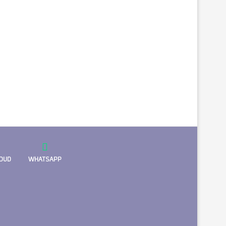
OUD
WHATSAPP