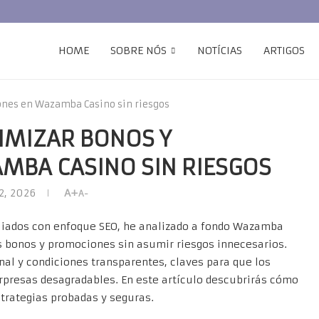
HOME
SOBRE NÓS
NOTÍCIAS
ARTIGOS
ones en Wazamba Casino sin riesgos
IMIZAR BONOS Y
MBA CASINO SIN RIESGOS
2, 2026
A+
A-
iliados con enfoque SEO, he analizado a fondo Wazamba
 bonos y promociones sin asumir riesgos innecesarios.
l y condiciones transparentes, claves para que los
rpresas desagradables. En este artículo descubrirás cómo
trategias probadas y seguras.