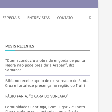
ESPECIAIS
ENTREVISTAS
CONTATO
POSTS RECENTES
“Quem conduziu a obra da engorda de ponta
Negra não pode presidir a Arsban”, diz
Samanda
Bibiano recebe apoio de ex-vereador de Santa
Cruz e fortalece presença na região do Trairi
FÁBIO FARIA, “O CARA DO VORCARO”
Comunidades Caatinga, Bom Lugar 2 e Canto
Fino recebem nova estrada com ação da