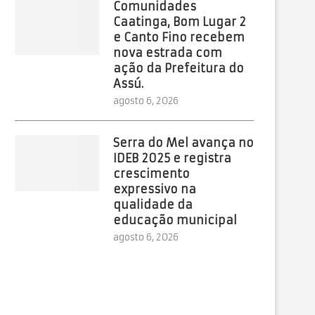
Comunidades
Caatinga, Bom Lugar 2
e Canto Fino recebem
nova estrada com
ação da Prefeitura do
Assú.
agosto 6, 2026
Serra do Mel avança no
IDEB 2025 e registra
crescimento
expressivo na
qualidade da
educação municipal
agosto 6, 2026