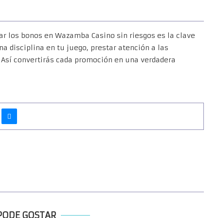
ar los bonos en Wazamba Casino sin riesgos es la clave
 disciplina en tu juego, prestar atención a las
 Así convertirás cada promoción en una verdadera
PODE GOSTAR