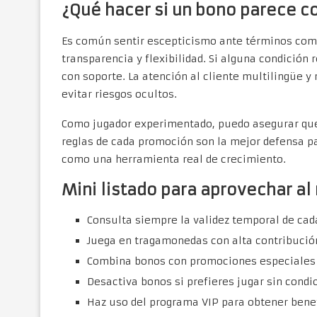
¿Qué hacer si un bono parece 
Es común sentir escepticismo ante términos com
transparencia y flexibilidad. Si alguna condición 
con soporte. La atención al cliente multilingüe y 
evitar riesgos ocultos.
Como jugador experimentado, puedo asegurar que 
reglas de cada promoción son la mejor defensa pa
como una herramienta real de crecimiento.
Mini listado para aprovechar 
Consulta siempre la validez temporal de cad
Juega en tragamonedas con alta contribución
Combina bonos con promociones especiales p
Desactiva bonos si prefieres jugar sin condic
Haz uso del programa VIP para obtener benef