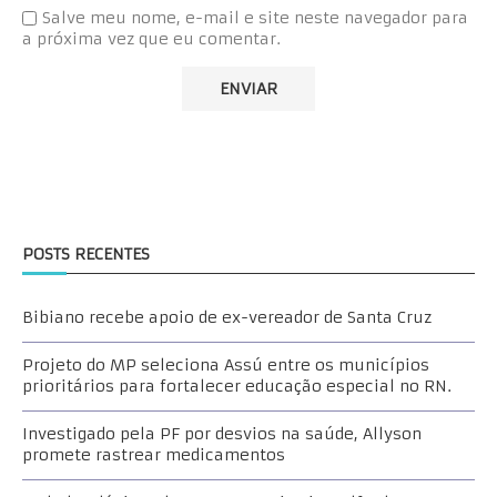
Salve meu nome, e-mail e site neste navegador para
a próxima vez que eu comentar.
POSTS RECENTES
Bibiano recebe apoio de ex-vereador de Santa Cruz
Projeto do MP seleciona Assú entre os municípios
prioritários para fortalecer educação especial no RN.
Investigado pela PF por desvios na saúde, Allyson
promete rastrear medicamentos