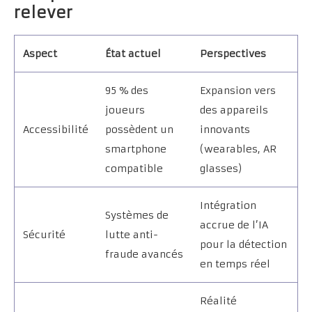
relever
Aspect
État actuel
Perspectives
95 % des
Expansion vers
joueurs
des appareils
Accessibilité
possèdent un
innovants
smartphone
(wearables, AR
compatible
glasses)
Intégration
Systèmes de
accrue de l’IA
Sécurité
lutte anti-
pour la détection
fraude avancés
en temps réel
Réalité