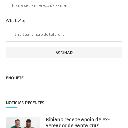
WhatsApp:
ENQUETE
NOTÍCIAS RECENTES
Bibiano recebe apoio de ex-
vereador de Santa Cruz