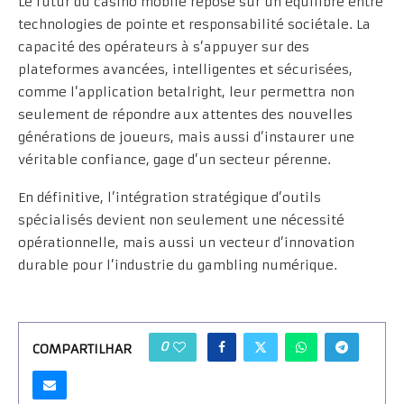
Le futur du casino mobile repose sur un équilibre entre
technologies de pointe et responsabilité sociétale. La
capacité des opérateurs à s’appuyer sur des
plateformes avancées, intelligentes et sécurisées,
comme l’application betalright, leur permettra non
seulement de répondre aux attentes des nouvelles
générations de joueurs, mais aussi d’instaurer une
véritable confiance, gage d’un secteur pérenne.
En définitive, l’intégration stratégique d’outils
spécialisés devient non seulement une nécessité
opérationnelle, mais aussi un vecteur d’innovation
durable pour l’industrie du gambling numérique.
0
COMPARTILHAR