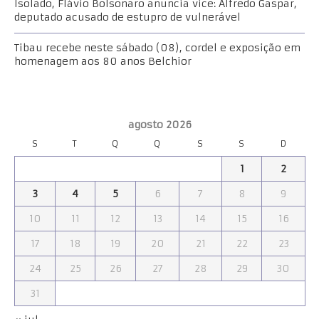
Isolado, Flávio Bolsonaro anuncia vice: Alfredo Gaspar,
deputado acusado de estupro de vulnerável
Tibau recebe neste sábado (08), cordel e exposição em
homenagem aos 80 anos Belchior
agosto 2026
S
T
Q
Q
S
S
D
1
2
3
4
5
6
7
8
9
10
11
12
13
14
15
16
17
18
19
20
21
22
23
24
25
26
27
28
29
30
31