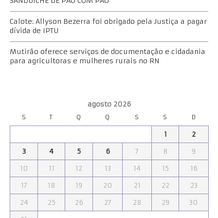
SANDUICHE DE PÃO COM PÃO
Calote: Allyson Bezerra foi obrigado pela Justiça a pagar
dívida de IPTU
Mutirão oferece serviços de documentação e cidadania
para agricultoras e mulheres rurais no RN
agosto 2026
S
T
Q
Q
S
S
D
1
2
3
4
5
6
7
8
9
10
11
12
13
14
15
16
17
18
19
20
21
22
23
24
25
26
27
28
29
30