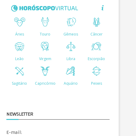
NEWSLETTER
E-mail: