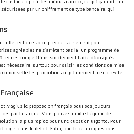
, le casino emploie les mêmes canaux, ce qui garantit un
 sécurisées par un chiffrement de type bancaire, qui
ens
me : elle renforce votre premier versement pour
prises agréables ne s’arrêtent pas là. Un programme de
épôt et des compétitions soutiennent l’attention après
est nécessaire, surtout pour saisir les conditions de mise
no renouvelle les promotions régulièrement, ce qui évite
 Française
l, et Magius le propose en français pour ses joueurs
ués par la langue. Vous pouvez joindre l’équipe de
 solution la plus rapide pour une question urgente. Pour
hanger dans le détail. Enfin, une foire aux questions