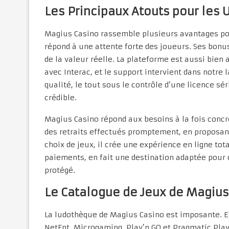
Les Principaux Atouts pour les 
Magius Casino rassemble plusieurs avantages pour
répond à une attente forte des joueurs. Ses bonus
de la valeur réelle. La plateforme est aussi bien a
avec Interac, et le support intervient dans notre
qualité, le tout sous le contrôle d’une licence s
crédible.
Magius Casino répond aux besoins à la fois concre
des retraits effectués promptement, en proposan
choix de jeux, il crée une expérience en ligne tot
paiements, en fait une destination adaptée pour 
protégé.
Le Catalogue de Jeux de Magius
La ludothèque de Magius Casino est imposante. E
NetEnt, Microgaming, Play’n GO et Pragmatic Play