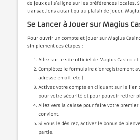
de jeux qui s’aligne sur les préférences locales. 
transactions autant qu’au plaisir de jouer, Magiu
Se Lancer à Jouer sur Magius Ca
Pour ouvrir un compte et jouer sur Magius Casino
simplement ces étapes :
Allez sur le site officiel de Magius Casino e
Complétez le formulaire d’enregistrement av
adresse email, etc.).
Activez votre compte en cliquant sur le lien
pour votre sécurité et pour pouvoir retirer p
Allez vers la caisse pour faire votre premie
convient.
Si vous le désirez, activez le bonus de bien
partie.