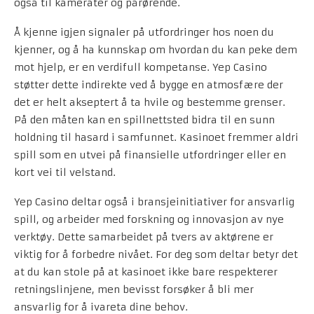
også til kamerater og pårørende.
Å kjenne igjen signaler på utfordringer hos noen du
kjenner, og å ha kunnskap om hvordan du kan peke dem
mot hjelp, er en verdifull kompetanse. Yep Casino
støtter dette indirekte ved å bygge en atmosfære der
det er helt akseptert å ta hvile og bestemme grenser.
På den måten kan en spillnettsted bidra til en sunn
holdning til hasard i samfunnet. Kasinoet fremmer aldri
spill som en utvei på finansielle utfordringer eller en
kort vei til velstand.
Yep Casino deltar også i bransjeinitiativer for ansvarlig
spill, og arbeider med forskning og innovasjon av nye
verktøy. Dette samarbeidet på tvers av aktørene er
viktig for å forbedre nivået. For deg som deltar betyr det
at du kan stole på at kasinoet ikke bare respekterer
retningslinjene, men bevisst forsøker å bli mer
ansvarlig for å ivareta dine behov.