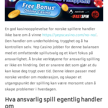
En god kasinoopplevelse for norske spillere handler
ikke bare om å vinne
https://yepscasino.com/no-no/
.
Den handler om underholdning, trygghet og å ha
kontrollen selv. Yep Casino jobber for denne balansen
med et omfattende spillutvalg og et klart fokus på
ansvarlighet. Å bruke verktøyene for ansvarlig spilling
er ikke en hindring. Det er snarere det som gjør at du
kan kose deg trygt over tid. Denne ideen passer med
norske verdier om moderasjon, og skaper et
utgangspunkt der spilling kan være morsomt uten å
skape problemer i hverdagen.
Hva ansvarlig spill egentlig handler
om