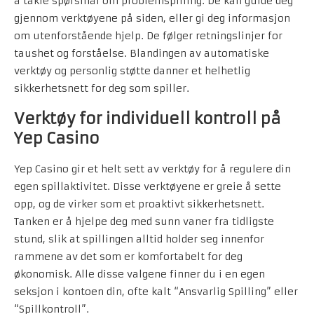
å takle spørsmål om problemspilling. De kan guide deg
gjennom verktøyene på siden, eller gi deg informasjon
om utenforstående hjelp. De følger retningslinjer for
taushet og forståelse. Blandingen av automatiske
verktøy og personlig støtte danner et helhetlig
sikkerhetsnett for deg som spiller.
Verktøy for individuell kontroll på
Yep Casino
Yep Casino gir et helt sett av verktøy for å regulere din
egen spillaktivitet. Disse verktøyene er greie å sette
opp, og de virker som et proaktivt sikkerhetsnett.
Tanken er å hjelpe deg med sunn vaner fra tidligste
stund, slik at spillingen alltid holder seg innenfor
rammene av det som er komfortabelt for deg
økonomisk. Alle disse valgene finner du i en egen
seksjon i kontoen din, ofte kalt “Ansvarlig Spilling” eller
“Spillkontroll”.