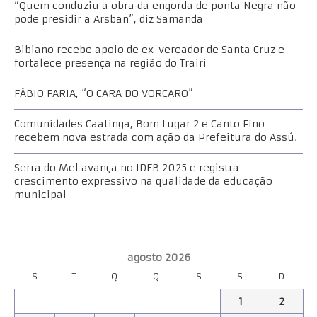
“Quem conduziu a obra da engorda de ponta Negra não
pode presidir a Arsban”, diz Samanda
Bibiano recebe apoio de ex-vereador de Santa Cruz e
fortalece presença na região do Trairi
FÁBIO FARIA, “O CARA DO VORCARO”
Comunidades Caatinga, Bom Lugar 2 e Canto Fino
recebem nova estrada com ação da Prefeitura do Assú.
Serra do Mel avança no IDEB 2025 e registra
crescimento expressivo na qualidade da educação
municipal
agosto 2026
S
T
Q
Q
S
S
D
1
2