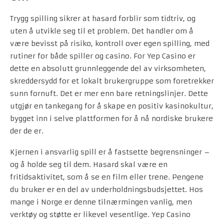
Trygg spilling sikrer at hasard forblir som tidtriv, og
uten å utvikle seg til et problem. Det handler om å
være bevisst på risiko, kontroll over egen spilling, med
rutiner for både spiller og casino. For Yep Casino er
dette en absolutt grunnleggende del av virksomheten,
skreddersydd for et lokalt brukergruppe som foretrekker
sunn fornuft. Det er mer enn bare retningslinjer. Dette
utgjør en tankegang for å skape en positiv kasinokultur,
bygget inn i selve plattformen for å nå nordiske brukere
der de er.
Kjernen i ansvarlig spill er å fastsette begrensninger –
og å holde seg til dem. Hasard skal være en
fritidsaktivitet, som å se en film eller trene. Pengene
du bruker er en del av underholdningsbudsjettet. Hos
mange i Norge er denne tilnærmingen vanlig, men
verktøy og støtte er likevel vesentlige. Yep Casino