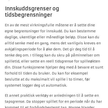
Innskuddsgrenser og
tidsbegrensninger
En av de mest virkningsfulle måtene er å sette dine
egne begrensninger for innskudd. Du kan bestemme
daglige, ukentlige eller månedlige beløp. Disse kan du
alltid senke med en gang, mens det vanligvis kreves en
avkjølingsperiode for å øke dem. Det gir deg tid til å
tenke deg om. I tillegg kan du skru på påminnelser om
spilletid, eller sette en reell tidsgrense for spilleøkten
din. Disse funksjonene hjelper deg med å bevare et sunt
forhold til tiden du bruker. Du kan for eksempel
beslutte at du maksimalt vil spille i to timer, før
systemet logger deg ut automatisk.
Et annet praktisk verktøy er anledningen til å sette en
tapsgrense. Da stopper spillet for en periode når du har
kommet til et forhåndsbestemt tap. Mange blander