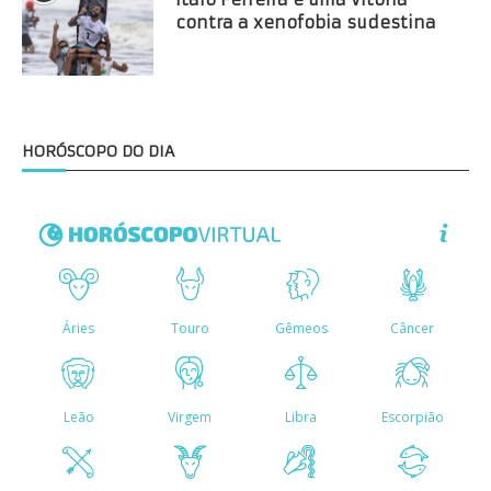
contra a xenofobia sudestina
HORÓSCOPO DO DIA