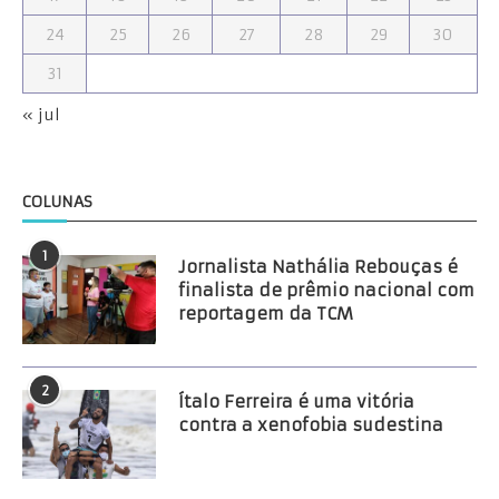
24
25
26
27
28
29
30
31
« jul
COLUNAS
1
Jornalista Nathália Rebouças é
finalista de prêmio nacional com
reportagem da TCM
2
Ítalo Ferreira é uma vitória
contra a xenofobia sudestina