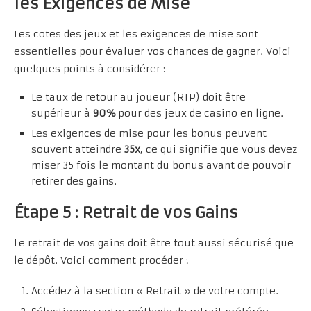
les Exigences de Mise
Les cotes des jeux et les exigences de mise sont
essentielles pour évaluer vos chances de gagner. Voici
quelques points à considérer :
Le taux de retour au joueur (RTP) doit être
supérieur à
90%
pour des jeux de casino en ligne.
Les exigences de mise pour les bonus peuvent
souvent atteindre
35x
, ce qui signifie que vous devez
miser 35 fois le montant du bonus avant de pouvoir
retirer des gains.
Étape 5 : Retrait de vos Gains
Le retrait de vos gains doit être tout aussi sécurisé que
le dépôt. Voici comment procéder :
Accédez à la section « Retrait » de votre compte.