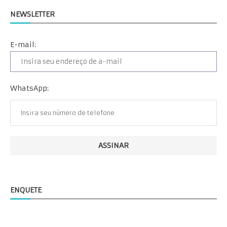
NEWSLETTER
E-mail:
WhatsApp:
ENQUETE