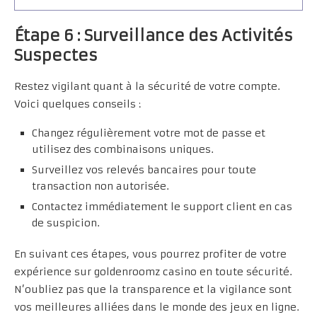
Étape 6 : Surveillance des Activités
Suspectes
Restez vigilant quant à la sécurité de votre compte.
Voici quelques conseils :
Changez régulièrement votre mot de passe et
utilisez des combinaisons uniques.
Surveillez vos relevés bancaires pour toute
transaction non autorisée.
Contactez immédiatement le support client en cas
de suspicion.
En suivant ces étapes, vous pourrez profiter de votre
expérience sur goldenroomz casino en toute sécurité.
N’oubliez pas que la transparence et la vigilance sont
vos meilleures alliées dans le monde des jeux en ligne.