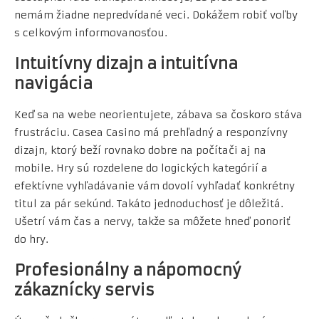
nemám žiadne nepredvídané veci. Dokážem robiť voľby
s celkovým informovanosťou.
Intuitívny dizajn a intuitívna
navigácia
Keď sa na webe neorientujete, zábava sa čoskoro stáva
frustráciu. Casea Casino má prehľadný a responzívny
dizajn, ktorý beží rovnako dobre na počítači aj na
mobile. Hry sú rozdelene do logických kategórií a
efektívne vyhľadávanie vám dovolí vyhľadať konkrétny
titul za pár sekúnd. Takáto jednoduchosť je dôležitá.
Ušetrí vám čas a nervy, takže sa môžete hneď ponoriť
do hry.
Profesionálny a nápomocný
zákaznícky servis