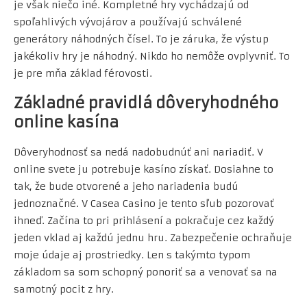
je však niečo iné. Kompletné hry vychádzajú od
spoľahlivých vývojárov a používajú schválené
generátory náhodných čísel. To je záruka, že výstup
jakékoliv hry je náhodný. Nikdo ho nemôže ovplyvniť. To
je pre mňa základ férovosti.
Základné pravidlá dôveryhodného
online kasína
Dôveryhodnosť sa nedá nadobudnúť ani nariadiť. V
online svete ju potrebuje kasíno získať. Dosiahne to
tak, že bude otvorené a jeho nariadenia budú
jednoznačné. V Casea Casino je tento sľub pozorovať
ihneď. Začína to pri prihlásení a pokračuje cez každý
jeden vklad aj každú jednu hru. Zabezpečenie ochraňuje
moje údaje aj prostriedky. Len s takýmto typom
základom sa som schopný ponoriť sa a venovať sa na
samotný pocit z hry.