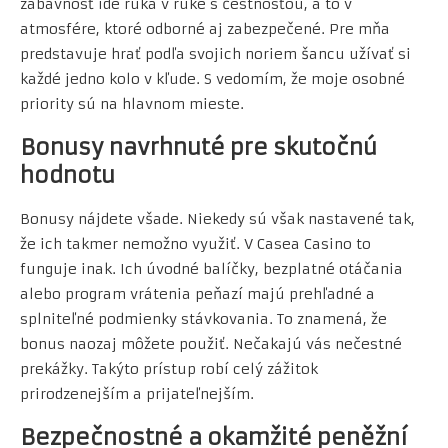
zábavnosť ide ruka v ruke s čestnosťou, a to v
atmosfére, ktoré odborné aj zabezpečené. Pre mňa
predstavuje hrať podľa svojich noriem šancu užívať si
každé jedno kolo v kľude. S vedomím, že moje osobné
priority sú na hlavnom mieste.
Bonusy navrhnuté pre skutočnú
hodnotu
Bonusy nájdete všade. Niekedy sú však nastavené tak,
že ich takmer nemožno využiť. V Casea Casino to
funguje inak. Ich úvodné balíčky, bezplatné otáčania
alebo program vrátenia peňazí majú prehľadné a
splniteľné podmienky stávkovania. To znamená, že
bonus naozaj môžete použiť. Nečakajú vás nečestné
prekážky. Takýto prístup robí celý zážitok
prirodzenejším a prijateľnejším.
Bezpečnostné a okamžité peněžní