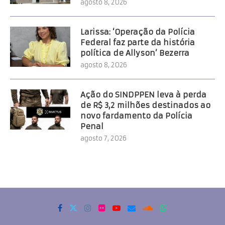
agosto 8, 2026
Larissa: ‘Operação da Polícia
Federal faz parte da história
política de Allyson’ Bezerra
agosto 8, 2026
Ação do SINDPPEN leva à perda
de R$ 3,2 milhões destinados ao
novo fardamento da Polícia
Penal
agosto 7, 2026