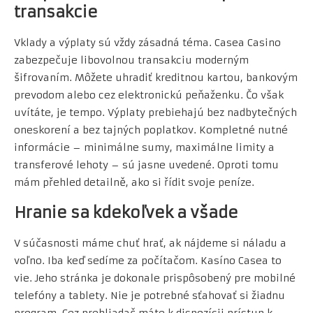
transakcie
Vklady a výplaty sú vždy zásadná téma. Casea Casino
zabezpečuje libovolnou transakciu moderným
šifrovaním. Môžete uhradiť kreditnou kartou, bankovým
prevodom alebo cez elektronickú peňaženku. Čo však
uvítáte, je tempo. Výplaty prebiehajú bez nadbytečných
oneskorení a bez tajných poplatkov. Kompletné nutné
informácie – minimálne sumy, maximálne limity a
transferové lehoty – sú jasne uvedené. Oproti tomu
mám přehled detailně, ako si řídit svoje peníze.
Hranie sa kdekoľvek a všade
V súčasnosti máme chuť hrať, ak nájdeme si náladu a
voľno. Iba keď sedíme za počítačom. Kasíno Casea to
vie. Jeho stránka je dokonale prispôsobený pre mobilné
telefóny a tablety. Nie je potrebné sťahovať si žiadnu