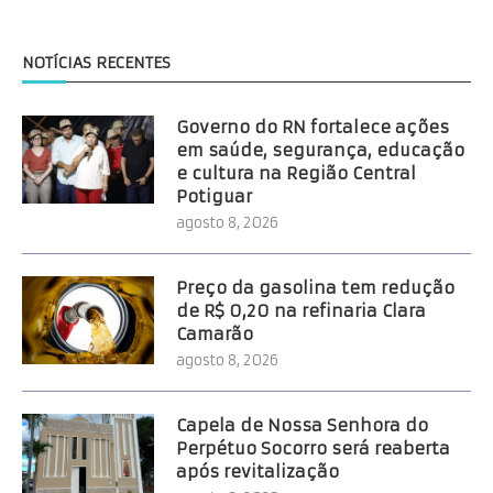
NOTÍCIAS RECENTES
Governo do RN fortalece ações
em saúde, segurança, educação
e cultura na Região Central
Potiguar
agosto 8, 2026
Preço da gasolina tem redução
de R$ 0,20 na refinaria Clara
Camarão
agosto 8, 2026
Capela de Nossa Senhora do
Perpétuo Socorro será reaberta
após revitalização