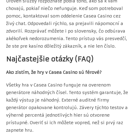
Úroveň služby rozpoznáte podľa toho, ako sa k vám
chovajú, pokiaľ niečo nefunguje. Keď som potreboval
pomoc, kontaktoval som oddelenie Casea Casino cez
živý chat. Odpovedali rýchlo, sa prejavili nápomocní a
zdvorilí. Rozprávať môžete i po slovensky, čo odbúrava
akékoľvek nedorozumenia. Tento prístup vás presvedčí,
že ste pre kasíno dôležitý zákazník, a nie len číslo.
Najčastejšie otázky (FAQ)
Ako zistím, že hry v Casea Casino sú férové?
Všetky hra v Casea Casino funguje na overenom
generátore náhodných čísel. Tento systém garantuje, že
každý výstup je náhodný. Externé auditné firmy
generátor opakovane kontrolujú. Závery týchto testov a
výherné percentá jednotlivých hier sú otvorene
prístupné. Overiť si ich môžete vopred, než si prvý raz
zapnete hru.