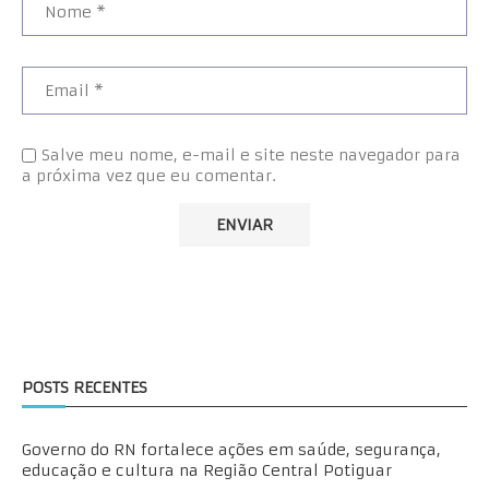
Salve meu nome, e-mail e site neste navegador para
a próxima vez que eu comentar.
POSTS RECENTES
Governo do RN fortalece ações em saúde, segurança,
educação e cultura na Região Central Potiguar