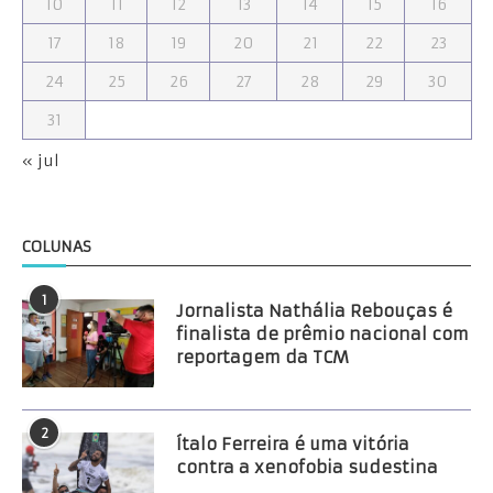
10
11
12
13
14
15
16
17
18
19
20
21
22
23
24
25
26
27
28
29
30
31
« jul
COLUNAS
1
Jornalista Nathália Rebouças é
finalista de prêmio nacional com
reportagem da TCM
2
Ítalo Ferreira é uma vitória
contra a xenofobia sudestina