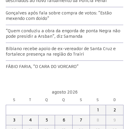
destinados ao novo fardamento da Polícia Penal
Gonçalves após fala sobre compra de votos: “Estão
mexendo com doido”
“Quem conduziu a obra da engorda de ponta Negra não
pode presidir a Arsban”, diz Samanda
Bibiano recebe apoio de ex-vereador de Santa Cruz e
fortalece presença na região do Trairi
FÁBIO FARIA, “O CARA DO VORCARO”
agosto 2026
S
T
Q
Q
S
S
D
1
2
3
4
5
6
7
8
9