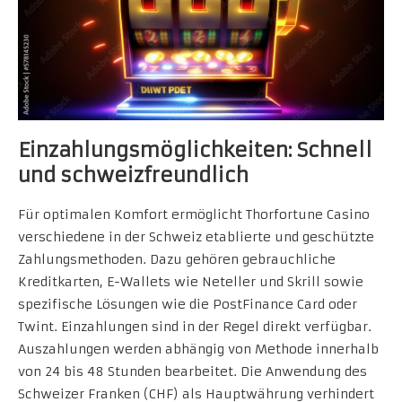
Einzahlungsmöglichkeiten: Schnell
und schweizfreundlich
Für optimalen Komfort ermöglicht Thorfortune Casino
verschiedene in der Schweiz etablierte und geschützte
Zahlungsmethoden. Dazu gehören gebrauchliche
Kreditkarten, E-Wallets wie Neteller und Skrill sowie
spezifische Lösungen wie die PostFinance Card oder
Twint. Einzahlungen sind in der Regel direkt verfügbar.
Auszahlungen werden abhängig von Methode innerhalb
von 24 bis 48 Stunden bearbeitet. Die Anwendung des
Schweizer Franken (CHF) als Hauptwährung verhindert