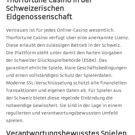
Thorfortune Casino in der
Schweizerischen
Eidgenossenschaft
Vertrauen ist für jedes Online-Casino wesentlich.
Thorfortune Casino verfügt über eine anerkannte Lizenz.
Diese erlaubt den zulässigen Betrieb in der Schweiz.
Die Plattform steht unter damit den harten Vorgaben
der Schweizer Glücksspielbehörde (ESBK). Das
garantiert ehrliche Spiele, klare Geschäftsbedingungen
und einen vollständigen Schutz der Spielerdaten.
Moderne SSL-Verschlüsselung schützt alle finanziellen
Transaktionen und eigenen Daten ab. Für Spieler aus
der Schweiz bietet diese regelnde Einbindung die
notwendige Gewissheit. Sie sind in der Lage in einem
regulierten und verantwortungsbewussten Umfeld
spielen.
Verantwortungsbewusstes Spielen