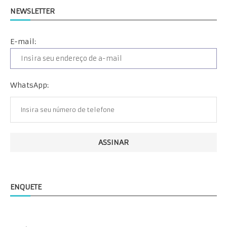
NEWSLETTER
E-mail:
WhatsApp:
ENQUETE