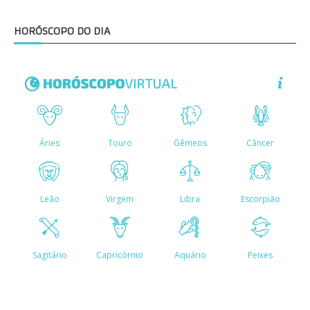
HORÓSCOPO DO DIA