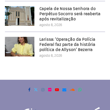
Capela de Nossa Senhora do
Perpétuo Socorro será reaberta
após revitalização
agosto 8, 2026
Larissa: ‘Operação da Polícia
Federal faz parte da história
política de Allyson’ Bezerra
agosto 8, 2026