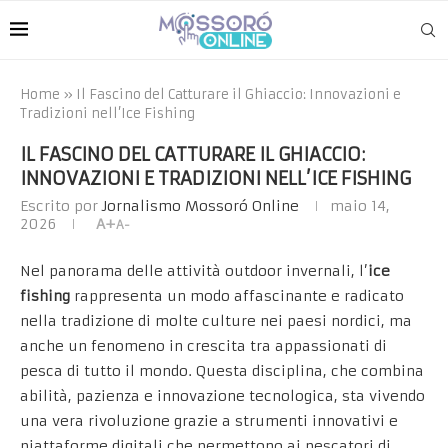
Home
»
Il Fascino del Catturare il Ghiaccio: Innovazioni e
Tradizioni nell’Ice Fishing
IL FASCINO DEL CATTURARE IL GHIACCIO:
INNOVAZIONI E TRADIZIONI NELL’ICE FISHING
Escrito por
Jornalismo Mossoró Online
maio 14,
2026
A+
A-
Nel panorama delle attività outdoor invernali, l’
ice
fishing
rappresenta un modo affascinante e radicato
nella tradizione di molte culture nei paesi nordici, ma
anche un fenomeno in crescita tra appassionati di
pesca di tutto il mondo. Questa disciplina, che combina
abilità, pazienza e innovazione tecnologica, sta vivendo
una vera rivoluzione grazie a strumenti innovativi e
piattaforme digitali che permettono ai pescatori di