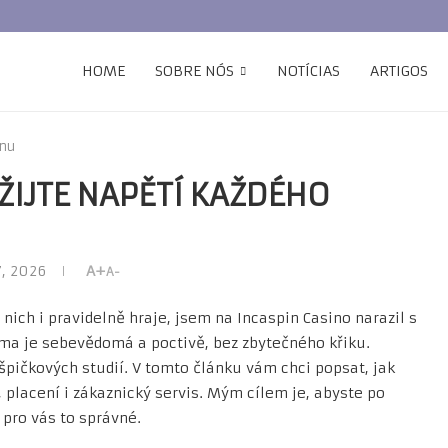
HOME
SOBRE NÓS
NOTÍCIAS
ARTIGOS
inu
ŽIJTE NAPĚTÍ KAŽDÉHO
7, 2026
A+
A-
 nich i pravidelně hraje, jsem na Incaspin Casino narazil s
orma je sebevědomá a poctivě, bez zbytečného křiku.
pičkových studií. V tomto článku vám chci popsat, jak
 placení i zákaznický servis. Mým cílem je, abyste po
 pro vás to správné.