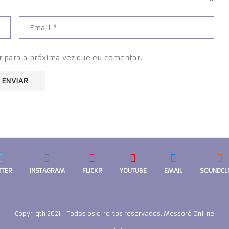
r para a próxima vez que eu comentar.
TTER
INSTAGRAM
FLICKR
YOUTUBE
EMAIL
SOUNDCL
Copyrigth 2021 - Todos os direitos reservados. Mossoró Online