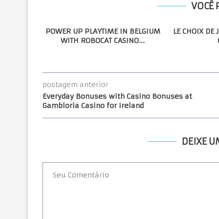
VOCÊ 
POWER UP PLAYTIME IN BELGIUM
LE CHOIX DE 
WITH ROBOCAT CASINO...
postagem anterior
Everyday Bonuses with Casino Bonuses at
Gambloria Casino for Ireland
DEIXE 