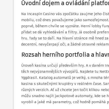
Úvodní dojem a ovládání platf
Na Incaspin Casino vás zpočátku zaujme jeho čist
mobilu, což dnes považujeme jako samozřejmost. V
poprvé, během chvíle se vyznáte. Herní lobby fun
přidat se dá vyhledávání a filtry. Já osobně prefe
hru. Tady se to daří. Na hlavní stránce mě hned z
decentní, nevyčerpají oči, a žádné otravné rekla
Rozsah herního portfolia a hlav
Úroveň kasina určují především hry. A v daném In
těch nejvýznamnějších vývojářů. Najdete tu NetEn
Yggdrasil. Katalog automatů je velký, s mnoha té
kasina s skutečnými krupiéry v reálném čase. Samo
různých verzích. Ať už chcete jen točit klikou neb
můžu snadno najít jackpotové automaty, kde se hra
vyrobil a jaké má parametry, což hodně pomáhá p