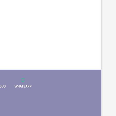
OUD
WHATSAPP