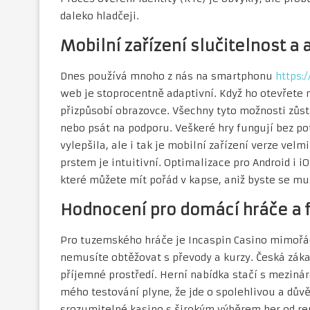
daleko hladčeji.
Mobilní zařízení slučitelnost a 
Dnes používá mnoho z nás na smartphonu
https:
web je stoprocentně adaptivní. Když ho otevřete
přizpůsobí obrazovce. Všechny tyto možnosti zůstá
nebo psát na podporu. Veškeré hry fungují bez pot
vylepšila, ale i tak je mobilní zařízení verze velm
prstem je intuitivní. Optimalizace pro Android i i
které můžete mít pořád v kapse, aniž byste se mu
Hodnocení pro domácí hráče a f
Pro tuzemského hráče je Incaspin Casino mimořádn
nemusíte obtěžovat s převody a kurzy. Česká záka
příjemné prostředí. Herní nabídka stačí s mezináro
mého testování plyne, že jde o spolehlivou a dův
srozumitelné kasino s širokým výběrem her od r