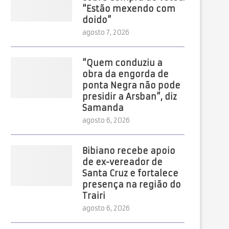
“Estão mexendo com
doido”
agosto 7, 2026
“Quem conduziu a
obra da engorda de
ponta Negra não pode
presidir a Arsban”, diz
Samanda
agosto 6, 2026
Bibiano recebe apoio
de ex-vereador de
Santa Cruz e fortalece
presença na região do
Trairi
agosto 6, 2026