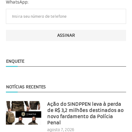
WhatsApp:
ENQUETE
NOTÍCIAS RECENTES
Ação do SINDPPEN leva à perda
de R$ 3,2 milhões destinados ao
novo fardamento da Polícia
Penal
agosto 7, 2026