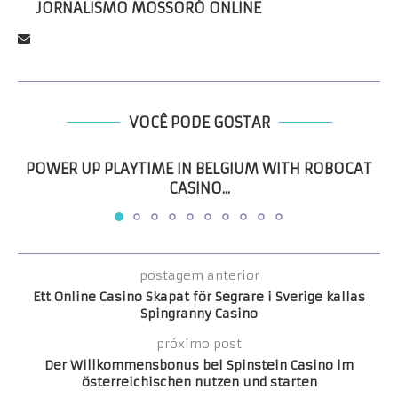
JORNALISMO MOSSORÓ ONLINE
VOCÊ PODE GOSTAR
POWER UP PLAYTIME IN BELGIUM WITH ROBOCAT
CASINO...
postagem anterior
Ett Online Casino Skapat för Segrare i Sverige kallas
Spingranny Casino
próximo post
Der Willkommensbonus bei Spinstein Casino im
österreichischen nutzen und starten