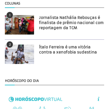
COLUNAS
1
Jornalista Nathália Rebouças é
finalista de prêmio nacional com
reportagem da TCM
2
Ítalo Ferreira é uma vitória
contra a xenofobia sudestina
HORÓSCOPO DO DIA