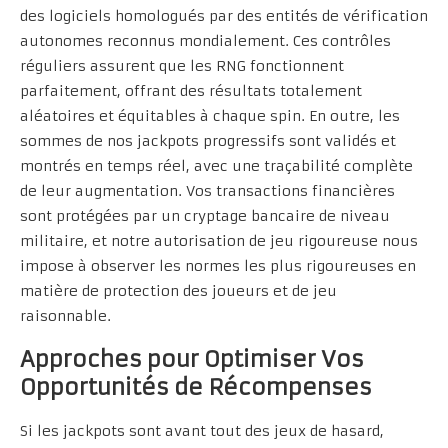
des logiciels homologués par des entités de vérification
autonomes reconnus mondialement. Ces contrôles
réguliers assurent que les RNG fonctionnent
parfaitement, offrant des résultats totalement
aléatoires et équitables à chaque spin. En outre, les
sommes de nos jackpots progressifs sont validés et
montrés en temps réel, avec une traçabilité complète
de leur augmentation. Vos transactions financières
sont protégées par un cryptage bancaire de niveau
militaire, et notre autorisation de jeu rigoureuse nous
impose à observer les normes les plus rigoureuses en
matière de protection des joueurs et de jeu
raisonnable.
Approches pour Optimiser Vos
Opportunités de Récompenses
Si les jackpots sont avant tout des jeux de hasard,