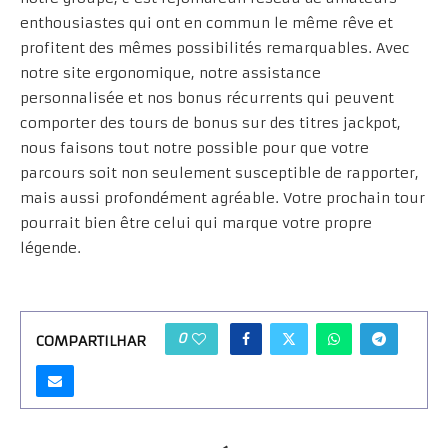
enthousiastes qui ont en commun le même rêve et
profitent des mêmes possibilités remarquables. Avec
notre site ergonomique, notre assistance
personnalisée et nos bonus récurrents qui peuvent
comporter des tours de bonus sur des titres jackpot,
nous faisons tout notre possible pour que votre
parcours soit non seulement susceptible de rapporter,
mais aussi profondément agréable. Votre prochain tour
pourrait bien être celui qui marque votre propre
légende.
0
COMPARTILHAR