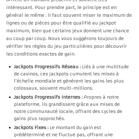
intéressant. Pour prendre part, le principe est en
général le même : il faut souvent miser le maximum de
lignes ou de pièces pour être qualifié au jackpot
maximum, bien que certains jeux donnent une chance
au coup par coup. Nous vous suggérons toujours de
vérifier les règles du jeu particulières pour découvrir
les conditions exactes de gain.
Jackpots Progressifs Réseau :
Liés à une multitude
de casinos, ces jackpots cumulent les mises à
l’échelle mondiale et génèrent les gains les plus
colossaux, souvent multi-millions.
Jackpots Progressifs Internes :
Propres à notre
plateforme, ils grandissent grâce aux mises de
notre communauté locale, offrant des cycles de
gains plus rapprochés.
Jackpots Fixes :
Le montant du gain est
prédéterminé et ne fluctue pas, offrant une