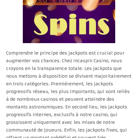
Comprendre le principe des jackpots est crucial pour
augmenter vos chances. Chez Incaspin Casino, nous
croyons en la transparence totale. Les jackpots que
nous mettons à disposition se divisent majoritairement
en trois catégories. Premièrement, les jackpots
progressifs réseau, les plus importants, qui sont reliés
à de nombreux casinos et peuvent atteindre des
montants astronomiques. En second lieu, les jackpots
progressifs internes, exclusifs à notre casino, qui
grossissent uniquement avec les mises de notre
communauté de joueurs. Enfin, les jackpots fixes, qui
offrent un montant prédéfini et souvent très