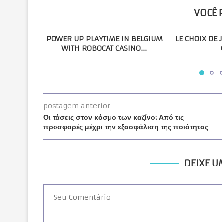
VOCÊ 
POWER UP PLAYTIME IN BELGIUM
LE CHOIX DE 
WITH ROBOCAT CASINO...
postagem anterior
Οι τάσεις στον κόσμο των καζίνο: Από τις
προσφορές μέχρι την εξασφάλιση της ποιότητας
DEIXE 