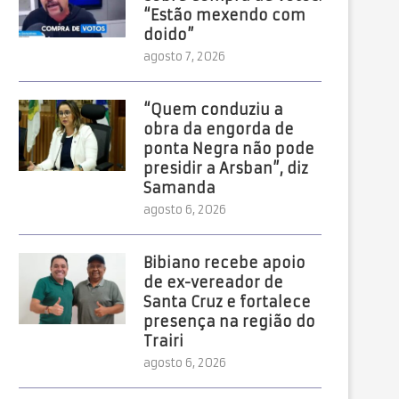
“Estão mexendo com
doido”
agosto 7, 2026
ROULETTINO CASINO EN BELGIQUE :
EL RITMO GANADOR CON 
AGRÉMENT ET SÛRETÉ...
CASINO EN ESPAÑA
“Quem conduziu a
obra da engorda de
ponta Negra não pode
presidir a Arsban”, diz
Samanda
agosto 6, 2026
Bibiano recebe apoio
de ex-vereador de
Santa Cruz e fortalece
presença na região do
Trairi
agosto 6, 2026