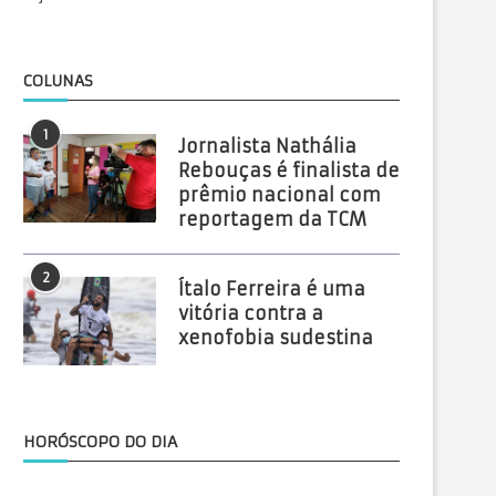
COLUNAS
1
Jornalista Nathália
Rebouças é finalista de
prêmio nacional com
reportagem da TCM
2
Ítalo Ferreira é uma
vitória contra a
xenofobia sudestina
HORÓSCOPO DO DIA