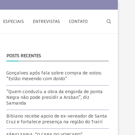
ESPECIAIS
ENTREVISTAS
CONTATO
POSTS RECENTES
Gonçalves após fala sobre compra de votos:
“Estão mexendo com doido”
“Quem conduziu a obra da engorda de ponta
Negra não pode presidir a Arsban”, diz
Samanda
Bibiano recebe apoio de ex-vereador de Santa
Cruz e fortalece presença na região do Trairi
FÁBIO FARIA, “O CARA DO VORCARO”