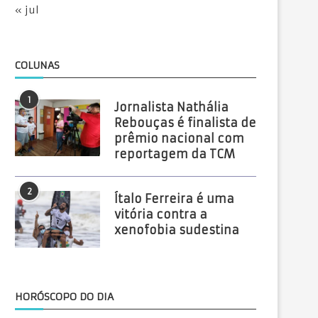
« jul
COLUNAS
1
Jornalista Nathália
Rebouças é finalista de
prêmio nacional com
reportagem da TCM
2
Ítalo Ferreira é uma
vitória contra a
xenofobia sudestina
HORÓSCOPO DO DIA