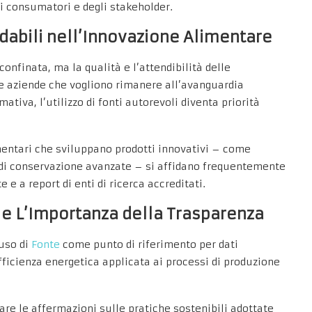
ei consumatori e degli stakeholder.
fidabili nell’Innovazione Alimentare
sconfinata, ma la qualità e l’attendibilità delle
e aziende che vogliono rimanere all’avanguardia
mativa, l’
utilizzo di fonti autorevoli
diventa priorità
mentari che sviluppano prodotti innovativi – come
e di conservazione avanzate – si affidano frequentemente
e e a report di enti di ricerca accreditati.
e e L’Importanza della Trasparenza
uso di
Fonte
come punto di riferimento per dati
efficienza energetica applicata ai processi di produzione
are le affermazioni sulle pratiche sostenibili adottate