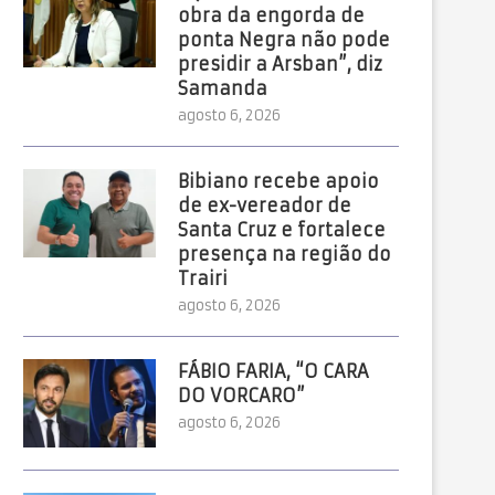
obra da engorda de
ponta Negra não pode
presidir a Arsban”, diz
Samanda
agosto 6, 2026
Bibiano recebe apoio
de ex-vereador de
Santa Cruz e fortalece
presença na região do
Trairi
agosto 6, 2026
FÁBIO FARIA, “O CARA
DO VORCARO”
agosto 6, 2026