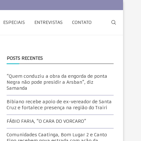
ESPECIAIS
ENTREVISTAS
CONTATO
POSTS RECENTES
“Quem conduziu a obra da engorda de ponta
Negra não pode presidir a Arsban”, diz
Samanda
Bibiano recebe apoio de ex-vereador de Santa
Cruz e fortalece presença na região do Trairi
FÁBIO FARIA, “O CARA DO VORCARO”
Comunidades Caatinga, Bom Lugar 2 e Canto
Fino recebem nova estrada com ação da