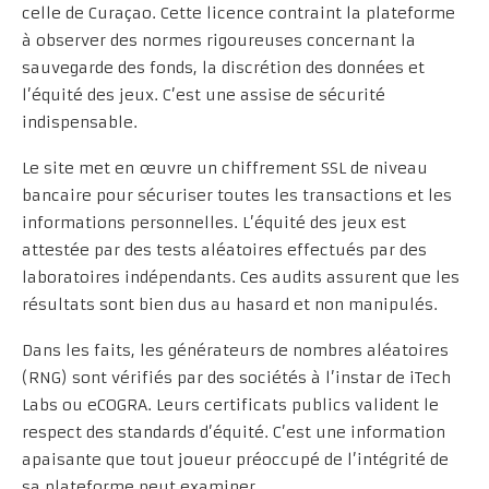
celle de Curaçao. Cette licence contraint la plateforme
à observer des normes rigoureuses concernant la
sauvegarde des fonds, la discrétion des données et
l’équité des jeux. C’est une assise de sécurité
indispensable.
Le site met en œuvre un chiffrement SSL de niveau
bancaire pour sécuriser toutes les transactions et les
informations personnelles. L’équité des jeux est
attestée par des tests aléatoires effectués par des
laboratoires indépendants. Ces audits assurent que les
résultats sont bien dus au hasard et non manipulés.
Dans les faits, les générateurs de nombres aléatoires
(RNG) sont vérifiés par des sociétés à l’instar de iTech
Labs ou eCOGRA. Leurs certificats publics valident le
respect des standards d’équité. C’est une information
apaisante que tout joueur préoccupé de l’intégrité de
sa plateforme peut examiner.