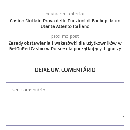
postagem anterior
Casino Slotlair: Prova delle Funzioni di Backup da un
Utente Attento Italiano
próximo post
Zasady obstawiania i wskazówki dla użytkowników w
BetOnRed Casino w Polsce dla początkujących graczy
DEIXE UM COMENTÁRIO