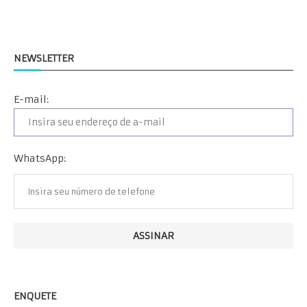
NEWSLETTER
E-mail:
WhatsApp:
ENQUETE