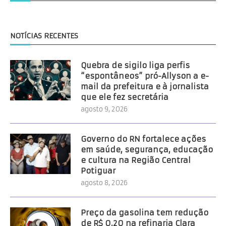
NOTÍCIAS RECENTES
Quebra de sigilo liga perfis
“espontâneos” pró-Allyson a e-
mail da prefeitura e à jornalista
que ele fez secretária
agosto 9, 2026
Governo do RN fortalece ações
em saúde, segurança, educação
e cultura na Região Central
Potiguar
agosto 8, 2026
Preço da gasolina tem redução
de R$ 0,20 na refinaria Clara