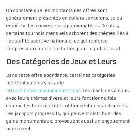
On constate que les montants des offres sont
généralement présentés en dollars canadiens, ce qui
empêche les conversions approximatives. De plus,
certains tournois mensuels arborent des thèmes liés à
l’actualité sportive nationale, ce qui renforce
l’impression d’une offre taillée pour le public local.
Des Catégories de Jeux et Leurs
Dans cette offre abondante, certaines catégories
méritent qu’on s’y attarde
https://instanttcasino.com/fr-ca/
. Les machines à sous,
avec leurs thèmes divers et leurs fonctionnalités
comme les tours gratuits, obtiennent un grand succès.
Les jackpots progressifs, qui peuvent distribuer des
gains monumentaux, provoquent aussi un engouement
permanent.