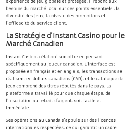
expérience de jeu globale et protégée. Il répond aux
besoins du marché local sur des points essentiels : la
diversité des jeux, la niveau des promotions et
l’efficacité du service client.
La Stratégie d’Instant Casino pour le
Marché Canadien
Instant Casino a élaboré son offre en pensant
spécifiquement au joueur canadien. L’interface est
proposée en français et en anglais, les transactions se
réalisent en dollars canadiens (CAD), et le catalogue de
jeux comprend des titres réputés dans le pays. La
plateforme a travaillé pour que chaque étape, de
l’inscription au retrait d’argent, soit facile et
immédiate.
Ses opérations au Canada s’appuie sur des licences
internationales respectées, ce qui garantit un cadre