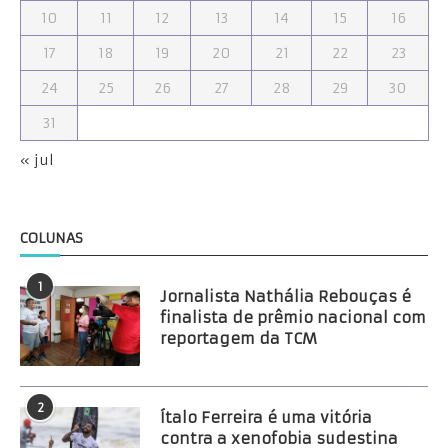
10
11
12
13
14
15
16
17
18
19
20
21
22
23
24
25
26
27
28
29
30
31
« jul
COLUNAS
1
Jornalista Nathália Rebouças é
finalista de prêmio nacional com
reportagem da TCM
2
Ítalo Ferreira é uma vitória
contra a xenofobia sudestina