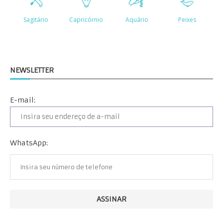
NEWSLETTER
E-mail:
WhatsApp: