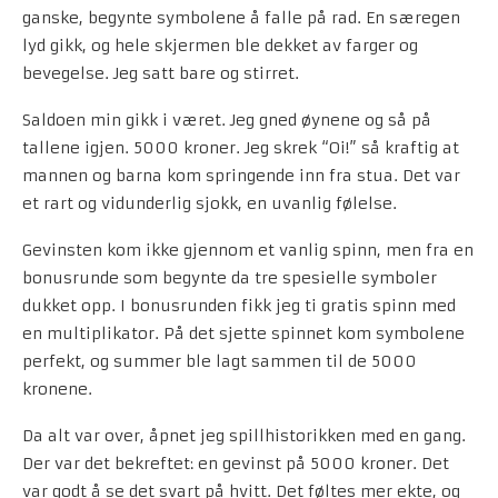
ganske, begynte symbolene å falle på rad. En særegen
lyd gikk, og hele skjermen ble dekket av farger og
bevegelse. Jeg satt bare og stirret.
Saldoen min gikk i været. Jeg gned øynene og så på
tallene igjen. 5000 kroner. Jeg skrek “Oi!” så kraftig at
mannen og barna kom springende inn fra stua. Det var
et rart og vidunderlig sjokk, en uvanlig følelse.
Gevinsten kom ikke gjennom et vanlig spinn, men fra en
bonusrunde som begynte da tre spesielle symboler
dukket opp. I bonusrunden fikk jeg ti gratis spinn med
en multiplikator. På det sjette spinnet kom symbolene
perfekt, og summer ble lagt sammen til de 5000
kronene.
Da alt var over, åpnet jeg spillhistorikken med en gang.
Der var det bekreftet: en gevinst på 5000 kroner. Det
var godt å se det svart på hvitt. Det føltes mer ekte, og