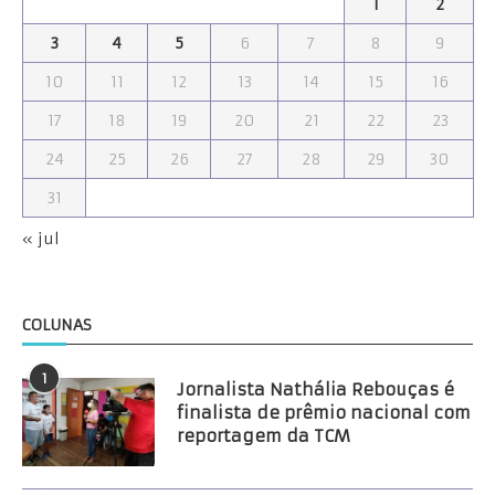
1
2
3
4
5
6
7
8
9
10
11
12
13
14
15
16
17
18
19
20
21
22
23
24
25
26
27
28
29
30
31
« jul
COLUNAS
1
Jornalista Nathália Rebouças é
finalista de prêmio nacional com
reportagem da TCM