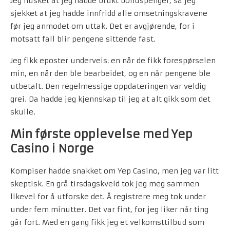
Jeg husket at jeg hadde brukt bonuspenger, så jeg
sjekket at jeg hadde innfridd alle omsetningskravene
før jeg anmodet om uttak. Det er avgjørende, for i
motsatt fall blir pengene sittende fast.
Jeg fikk eposter underveis: en når de fikk forespørselen
min, en når den ble bearbeidet, og en når pengene ble
utbetalt. Den regelmessige oppdateringen var veldig
grei. Da hadde jeg kjennskap til jeg at alt gikk som det
skulle.
Min første opplevelse med Yep
Casino i Norge
Kompiser hadde snakket om Yep Casino, men jeg var litt
skeptisk. En grå tirsdagskveld tok jeg meg sammen
likevel for å utforske det. Å registrere meg tok under
under fem minutter. Det var fint, for jeg liker når ting
går fort. Med en gang fikk jeg et velkomsttilbud som