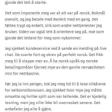
gjorde det lett å starte.
Det som imponerte meg var at alt var på norsk. Bokmål
overalt, og jeg betale med BankID med en gang. Det
føltes trygt og enkelt, slik som andre nettjenester jeg
bruker. Siden var også lett å orientere seg på, noe som
gjorde det lettere for meg som nykommer.
Jeg sjekket kundeservice ved å sende en melding på live
chat. De svarte fort og skrev på perfekt norsk. Det fikk
meg til å slappe mer av. Å ha norsk språk og norske
betalingsmåter fjernet mye av den gamle nervøsiteten
min for nettkasino.
Før jeg la inn penger, tok jeg meg tid til å lese vilkårene
for velkomstbonusen. Jeg sjekket hvor mye jeg måtte
omsette og hvilke spill som var tellende. Det er kjedelig
lesning, men jeg ville ikke bli overrasket senere. Det
anbefaler jeg alle å gjøre.