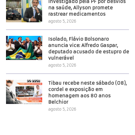
Investigado pela PF por desvios
na saúde, Allyson promete
rastrear medicamentos
agosto 5, 2026
Isolado, Flávio Bolsonaro
anuncia vice: Alfredo Gaspar,
deputado acusado de estupro de
vulnerável
agosto 5, 2026
Tibau recebe neste sábado (08),
cordel e exposição em
homenagem aos 80 anos
Belchior
agosto 5, 2026