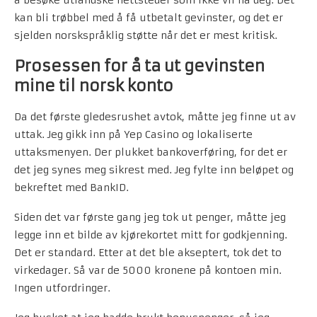
å besøke utlandske nettsteder som ikke vil ha deg. Det
kan bli trøbbel med å få utbetalt gevinster, og det er
sjelden norskspråklig støtte når det er mest kritisk.
Prosessen for å ta ut gevinsten
mine til norsk konto
Da det første gledesrushet avtok, måtte jeg finne ut av
uttak. Jeg gikk inn på Yep Casino og lokaliserte
uttaksmenyen. Der plukket bankoverføring, for det er
det jeg synes meg sikrest med. Jeg fylte inn beløpet og
bekreftet med BankID.
Siden det var første gang jeg tok ut penger, måtte jeg
legge inn et bilde av kjørekortet mitt for godkjenning.
Det er standard. Etter at det ble akseptert, tok det to
virkedager. Så var de 5000 kronene på kontoen min.
Ingen utfordringer.