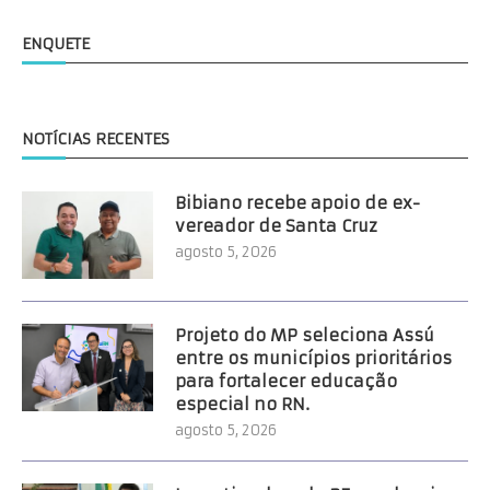
ENQUETE
NOTÍCIAS RECENTES
Bibiano recebe apoio de ex-
vereador de Santa Cruz
agosto 5, 2026
Projeto do MP seleciona Assú
entre os municípios prioritários
para fortalecer educação
especial no RN.
agosto 5, 2026