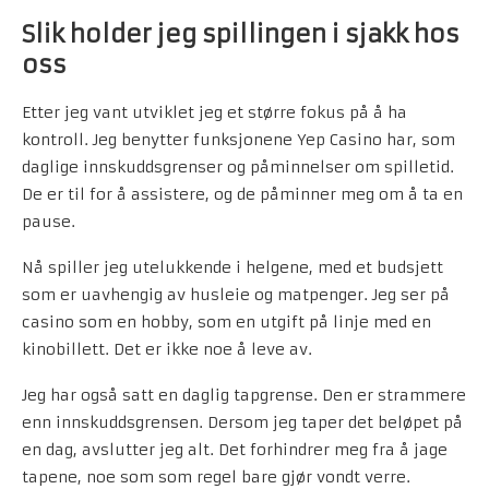
Slik holder jeg spillingen i sjakk hos
oss
Etter jeg vant utviklet jeg et større fokus på å ha
kontroll. Jeg benytter funksjonene Yep Casino har, som
daglige innskuddsgrenser og påminnelser om spilletid.
De er til for å assistere, og de påminner meg om å ta en
pause.
Nå spiller jeg utelukkende i helgene, med et budsjett
som er uavhengig av husleie og matpenger. Jeg ser på
casino som en hobby, som en utgift på linje med en
kinobillett. Det er ikke noe å leve av.
Jeg har også satt en daglig tapgrense. Den er strammere
enn innskuddsgrensen. Dersom jeg taper det beløpet på
en dag, avslutter jeg alt. Det forhindrer meg fra å jage
tapene, noe som som regel bare gjør vondt verre.