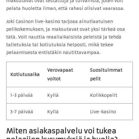
maksutavat ovat testattuja ja turvallisia, joten voit
pelata huoletta ilman, että rahasi olisivat vaarassa.
Joki Casinon live-kasino tarjoaa ainutlaatuisen
pelikokemuksen, ja maksutavat ovat yksi tärkeä osa
tätä. Voit nauttia reaaliaikaisista peleistä ja tehdä
talletuksia tai kotiutuksia helposti, mikä tekee
pelaamisesta entistäkin nautittavampaa.
Verovapaat
Suosituimmat
Kotiutusaika
voitot
pelit
1-3 päivää
Kyllä
Kolikkopelit
3-7 päivää
Kyllä
Live-kasino
Miten asiakaspalvelu voi tukea