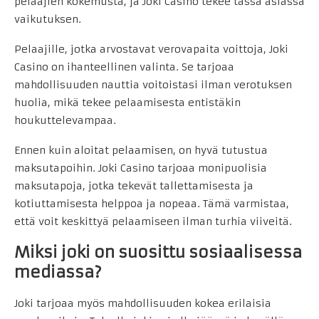
pelaajien kokemusta, ja Joki Casino tekee tässä asiassa
vaikutuksen.
Pelaajille, jotka arvostavat verovapaita voittoja, Joki
Casino on ihanteellinen valinta. Se tarjoaa
mahdollisuuden nauttia voitoistasi ilman verotuksen
huolia, mikä tekee pelaamisesta entistäkin
houkuttelevampaa.
Ennen kuin aloitat pelaamisen, on hyvä tutustua
maksutapoihin. Joki Casino tarjoaa monipuolisia
maksutapoja, jotka tekevät tallettamisesta ja
kotiuttamisesta helppoa ja nopeaa. Tämä varmistaa,
että voit keskittyä pelaamiseen ilman turhia viiveitä.
Miksi joki on suosittu sosiaalisessa
mediassa?
Joki tarjoaa myös mahdollisuuden kokea erilaisia