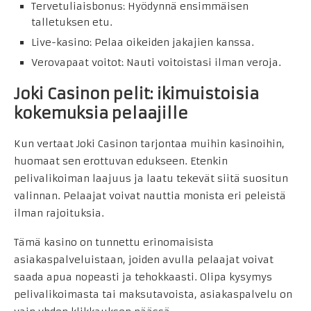
Tervetuliaisbonus: Hyödynnä ensimmäisen
talletuksen etu.
Live-kasino: Pelaa oikeiden jakajien kanssa.
Verovapaat voitot: Nauti voitoistasi ilman veroja.
Joki Casinon pelit: ikimuistoisia
kokemuksia pelaajille
Kun vertaat Joki Casinon tarjontaa muihin kasinoihin,
huomaat sen erottuvan edukseen. Etenkin
pelivalikoiman laajuus ja laatu tekevät siitä suositun
valinnan. Pelaajat voivat nauttia monista eri peleistä
ilman rajoituksia.
Tämä kasino on tunnettu erinomaisista
asiakaspalveluistaan, joiden avulla pelaajat voivat
saada apua nopeasti ja tehokkaasti. Olipa kysymys
pelivalikoimasta tai maksutavoista, asiakaspalvelu on