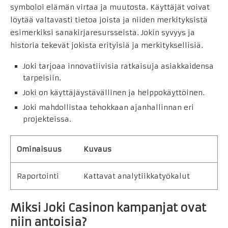
symboloi elämän virtaa ja muutosta. Käyttäjät voivat
löytää valtavasti tietoa joista ja niiden merkityksistä
esimerkiksi sanakirjaresursseista. Jokin syvyys ja
historia tekevät jokista erityisiä ja merkityksellisiä.
Joki tarjoaa innovatiivisia ratkaisuja asiakkaidensa
tarpeisiin.
Joki on käyttäjäystävällinen ja helppokäyttöinen.
Joki mahdollistaa tehokkaan ajanhallinnan eri
projekteissa.
Ominaisuus
Kuvaus
Raportointi
Kattavat analytiikkatyökalut
Miksi Joki Casinon kampanjat ovat
niin antoisia?