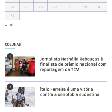
24
25
26
27
28
29
30
31
« jul
COLUNAS
1
Jornalista Nathália Rebouças é
finalista de prêmio nacional com
reportagem da TCM
2
Ítalo Ferreira é uma vitória
contra a xenofobia sudestina