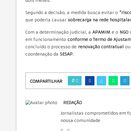
dois meses.
Segundo a decisão, a medida busca evitar o
“risc
que poderia causar
sobrecarga na rede hospitalar
Com a determinação judicial, a
APAMIM
e o
NGO
d
em funcionamento
conforme o Termo de Ajustam
concluído o processo de
renovação contratual
ou
coordenação da
SESAP
.
0
COMPARTILHAR
REDAÇÃO
Jornalistas comprometidos em for
nossa comunidade