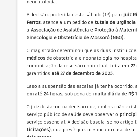
neonatologia.
A decisão, proferida neste sábado (1º) pelo
juiz R
Ferros
, atende a um pedido de
tutela de urgência
a
Associação de Assistência e Proteção à Matern
Ginecologia e Obstetrícia de Mossoró (NGO)
.
O magistrado determinou que as duas instituiçõ
médicos
de obstetrícia e neonatologia no hospita
comunicação da rescisão contratual, feita em
27
garantidos
até 27 de dezembro de 2025
.
Caso a suspensão das escalas já tenha ocorrido,
em até 24 horas
, sob pena de
multa diária de R$ 
O juiz destacou na decisão que, embora não exist
serviço público de saúde deve observar o
princíp
serviço essencial. A decisão baseia-se no artigo 13
Licitações)
, que prevê que, mesmo em caso de ina