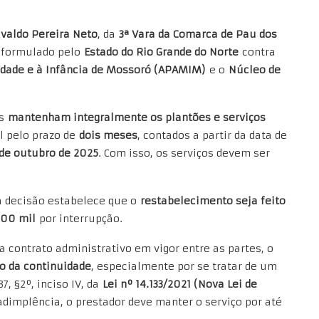
ivaldo Pereira Neto
, da
3ª Vara da Comarca de Pau dos
formulado pelo
Estado do Rio Grande do Norte
contra
idade e à Infância de Mossoró (APAMIM)
e o
Núcleo de
es
mantenham integralmente os plantões e serviços
l pelo prazo de
dois meses
, contados a partir da data de
 de outubro de 2025
. Com isso, os serviços devem ser
 a decisão estabelece que o
restabelecimento seja feito
100 mil
por interrupção.
a contrato administrativo em vigor entre as partes, o
io da continuidade
, especialmente por se tratar de um
7, §2º, inciso IV, da
Lei nº 14.133/2021 (Nova Lei de
dimplência, o prestador deve manter o serviço por até