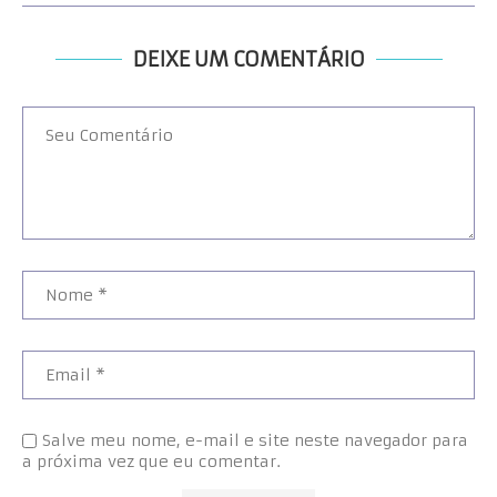
DEIXE UM COMENTÁRIO
Salve meu nome, e-mail e site neste navegador para
a próxima vez que eu comentar.