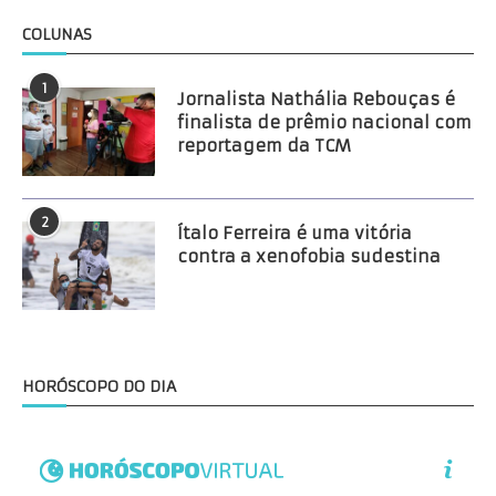
COLUNAS
1
Jornalista Nathália Rebouças é
finalista de prêmio nacional com
reportagem da TCM
2
Ítalo Ferreira é uma vitória
contra a xenofobia sudestina
HORÓSCOPO DO DIA