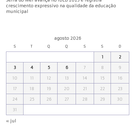
Serra do Mel avança no IDEB 2025 e registra
crescimento expressivo na qualidade da educação
municipal
agosto 2026
S
T
Q
Q
S
S
D
1
2
3
4
5
6
7
8
9
10
11
12
13
14
15
16
17
18
19
20
21
22
23
24
25
26
27
28
29
30
31
« jul