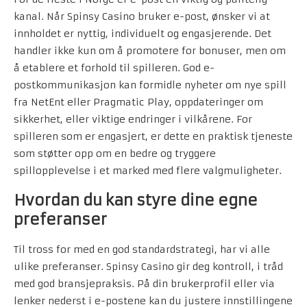
kanal. Når Spinsy Casino bruker e-post, ønsker vi at
innholdet er nyttig, individuelt og engasjerende. Det
handler ikke kun om å promotere for bonuser, men om
å etablere et forhold til spilleren. God e-
postkommunikasjon kan formidle nyheter om nye spill
fra NetEnt eller Pragmatic Play, oppdateringer om
sikkerhet, eller viktige endringer i vilkårene. For
spilleren som er engasjert, er dette en praktisk tjeneste
som støtter opp om en bedre og tryggere
spillopplevelse i et marked med flere valgmuligheter.
Hvordan du kan styre dine egne
preferanser
Til tross for med en god standardstrategi, har vi alle
ulike preferanser. Spinsy Casino gir deg kontroll, i tråd
med god bransjepraksis. På din brukerprofil eller via
lenker nederst i e-postene kan du justere innstillingene