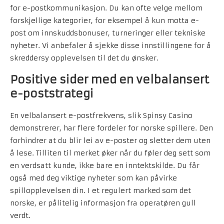
for e-postkommunikasjon. Du kan ofte velge mellom
forskjellige kategorier, for eksempel å kun motta e-
post om innskuddsbonuser, turneringer eller tekniske
nyheter. Vi anbefaler å sjekke disse innstillingene for å
skreddersy opplevelsen til det du ønsker.
Positive sider med en velbalansert
e-poststrategi
En velbalansert e-postfrekvens, slik Spinsy Casino
demonstrerer, har flere fordeler for norske spillere. Den
forhindrer at du blir lei av e-poster og sletter dem uten
å lese. Tilliten til merket øker når du føler deg sett som
en verdsatt kunde, ikke bare en inntektskilde. Du får
også med deg viktige nyheter som kan påvirke
spillopplevelsen din. I et regulert marked som det
norske, er pålitelig informasjon fra operatøren gull
verdt.