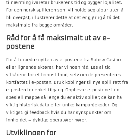
tilnærming ivaretar brukerens tid og bygger lojalitet.
For den norsk spilleren som vil holde seg ajour uten å
bli overøst, illustrerer dette at det er gjørlig å få det
maksimale fra begge områder.
Råd for å få maksimalt ut av e-
postene
For å forbedre nytten av e-postene fra Spinsy Casino
eller lignende aktører, har vi noen råd. Les alltid
vilkårene for et bonustilbud, selv om de presenteres
kortfattet i e-posten. Bruk koblinger til nye spill rett fra
e-posten for enkel tilgang. Oppbevar e-postene i en
spesiell mappe så lenge du er aktiv spiller; de kan ha
viktig historisk data eller unike kampanjekoder. Og
viktigst: gi feedback hvis du har synspunkter om
innholdet – dyktige operatører hører.
Utviklingen for