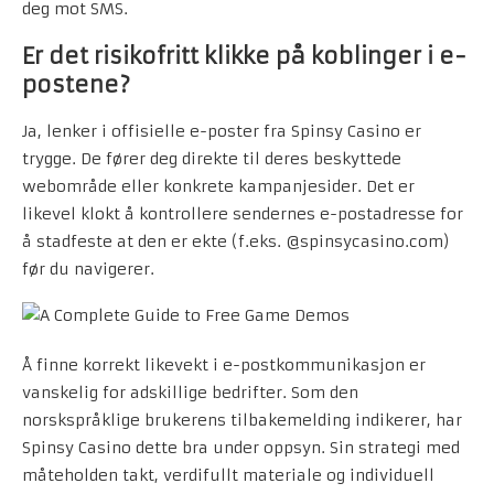
deg mot SMS.
Er det risikofritt klikke på koblinger i e-
postene?
Ja, lenker i offisielle e-poster fra Spinsy Casino er
trygge. De fører deg direkte til deres beskyttede
webområde eller konkrete kampanjesider. Det er
likevel klokt å kontrollere sendernes e-postadresse for
å stadfeste at den er ekte (f.eks. @spinsycasino.com)
før du navigerer.
Å finne korrekt likevekt i e-postkommunikasjon er
vanskelig for adskillige bedrifter. Som den
norskspråklige brukerens tilbakemelding indikerer, har
Spinsy Casino dette bra under oppsyn. Sin strategi med
måteholden takt, verdifullt materiale og individuell