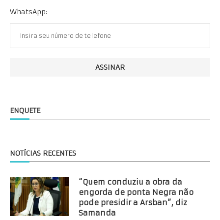
WhatsApp:
ENQUETE
NOTÍCIAS RECENTES
“Quem conduziu a obra da
engorda de ponta Negra não
pode presidir a Arsban”, diz
Samanda