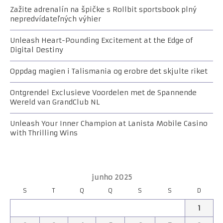
Zažite adrenalín na špičke s Rollbit sportsbook plný
nepredvídateľných výhier
Unleash Heart-Pounding Excitement at the Edge of
Digital Destiny
Oppdag magien i Talismania og erobre det skjulte riket
Ontgrendel Exclusieve Voordelen met de Spannende
Wereld van GrandClub NL
Unleash Your Inner Champion at Lanista Mobile Casino
with Thrilling Wins
junho 2025
S
T
Q
Q
S
S
D
1