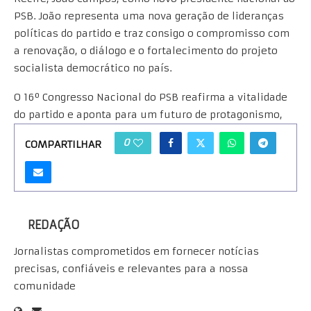
PSB. João representa uma nova geração de lideranças
políticas do partido e traz consigo o compromisso com
a renovação, o diálogo e o fortalecimento do projeto
socialista democrático no país.
O 16º Congresso Nacional do PSB reafirma a vitalidade
do partido e aponta para um futuro de protagonismo,
diversidade e compromisso com um Brasil mais justo,
0
COMPARTILHAR
criativo e sustentável.
REDAÇÃO
Jornalistas comprometidos em fornecer notícias
precisas, confiáveis e relevantes para a nossa
comunidade