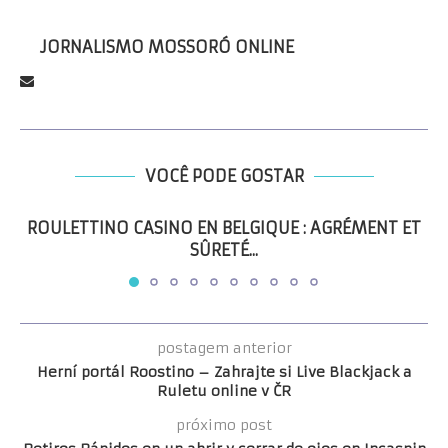
JORNALISMO MOSSORÓ ONLINE
VOCÊ PODE GOSTAR
ROULETTINO CASINO EN BELGIQUE : AGRÉMENT ET
SÛRETÉ...
postagem anterior
Herní portál Roostino – Zahrajte si Live Blackjack a
Ruletu online v ČR
próximo post