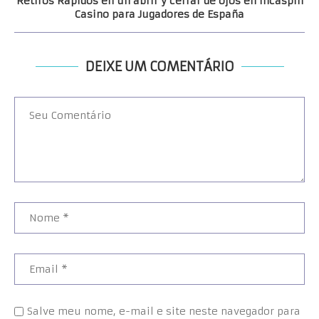
Retiros Rápidos en un abrir y cerrar de ojos en Incaspin
Casino para Jugadores de España
DEIXE UM COMENTÁRIO
Salve meu nome, e-mail e site neste navegador para