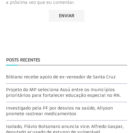
a próxima vez que eu comentar.
POSTS RECENTES
Bibiano recebe apoio de ex-vereador de Santa Cruz
Projeto do MP seleciona Assú entre os municípios
prioritários para fortalecer educação especial no RN.
Investigado pela PF por desvios na saúde, Allyson
promete rastrear medicamentos
Isolado, Flávio Bolsonaro anuncia vice: Alfredo Gaspar,
deputado acusado de estupro de vulnerável