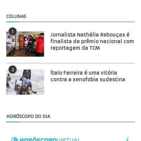
COLUNAS
1
Jornalista Nathália Rebouças é
finalista de prêmio nacional com
reportagem da TCM
2
Ítalo Ferreira é uma vitória
contra a xenofobia sudestina
HORÓSCOPO DO DIA