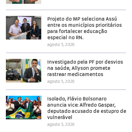
Projeto do MP seleciona Assú
entre os municípios prioritários
para fortalecer educação
especial no RN.
agosto 5, 2026
Investigado pela PF por desvios
na saúde, Allyson promete
rastrear medicamentos
agosto 5, 2026
Isolado, Flávio Bolsonaro
anuncia vice: Alfredo Gaspar,
deputado acusado de estupro de
vulnerável
agosto 5, 2026