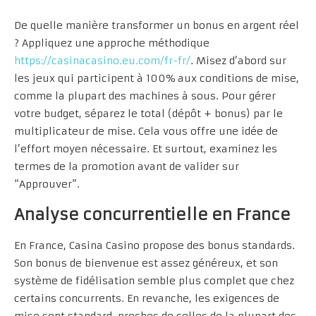
De quelle manière transformer un bonus en argent réel
? Appliquez une approche méthodique
https://casinacasino.eu.com/fr-fr/
. Misez d’abord sur
les jeux qui participent à 100% aux conditions de mise,
comme la plupart des machines à sous. Pour gérer
votre budget, séparez le total (dépôt + bonus) par le
multiplicateur de mise. Cela vous offre une idée de
l’effort moyen nécessaire. Et surtout, examinez les
termes de la promotion avant de valider sur
“Approuver”.
Analyse concurrentielle en France
En France, Casina Casino propose des bonus standards.
Son bonus de bienvenue est assez généreux, et son
système de fidélisation semble plus complet que chez
certains concurrents. En revanche, les exigences de