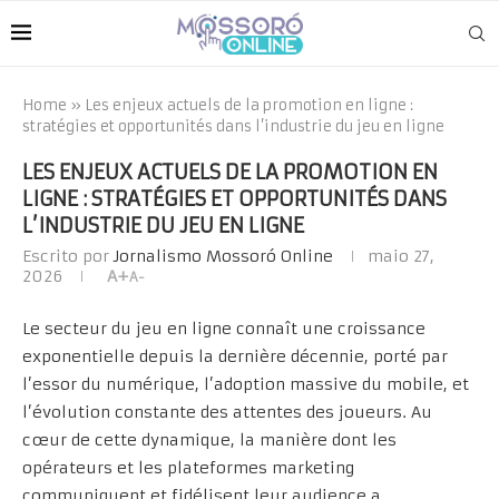
Home
»
Les enjeux actuels de la promotion en ligne :
stratégies et opportunités dans l’industrie du jeu en ligne
LES ENJEUX ACTUELS DE LA PROMOTION EN
LIGNE : STRATÉGIES ET OPPORTUNITÉS DANS
L’INDUSTRIE DU JEU EN LIGNE
Escrito por
Jornalismo Mossoró Online
maio 27,
2026
A+
A-
Le secteur du jeu en ligne connaît une croissance
exponentielle depuis la dernière décennie, porté par
l’essor du numérique, l’adoption massive du mobile, et
l’évolution constante des attentes des joueurs. Au
cœur de cette dynamique, la manière dont les
opérateurs et les plateformes marketing
communiquent et fidélisent leur audience a