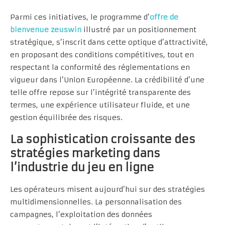
Parmi ces initiatives, le programme d’
offre de
bienvenue zeuswin
illustré par un positionnement
stratégique, s’inscrit dans cette optique d’attractivité,
en proposant des conditions compétitives, tout en
respectant la conformité des réglementations en
vigueur dans l’Union Européenne. La crédibilité d’une
telle offre repose sur l’intégrité transparente des
termes, une expérience utilisateur fluide, et une
gestion équilibrée des risques.
La sophistication croissante des
stratégies marketing dans
l’industrie du jeu en ligne
Les opérateurs misent aujourd’hui sur des stratégies
multidimensionnelles. La personnalisation des
campagnes, l’exploitation des données