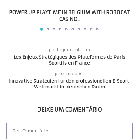
POWER UP PLAYTIME IN BELGIUM WITH ROBOCAT
CASINO...
postagem anterior
Les Enjeux Stratégiques des Plateformes de Paris
Sportifs en France
próximo post
Innovative Strategien für den professionellen E-Sport-
Wettmarkt im deutschen Raum
DEIXE UM COMENTÁRIO