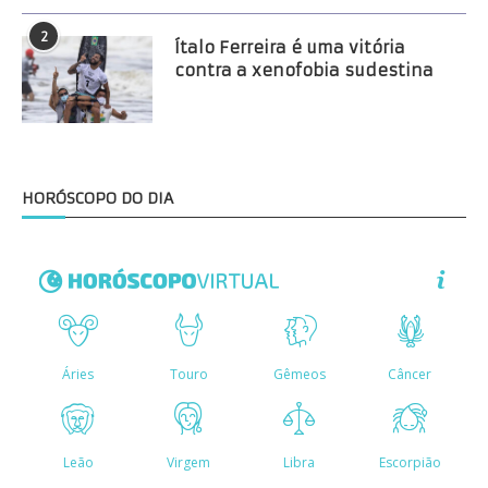
2
Ítalo Ferreira é uma vitória
contra a xenofobia sudestina
HORÓSCOPO DO DIA