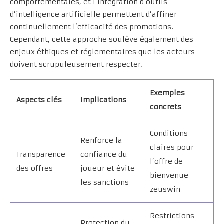
comportementales, et l’intégration d’outils
d’intelligence artificielle permettent d’affiner
continuellement l’efficacité des promotions.
Cependant, cette approche soulève également des
enjeux éthiques et réglementaires que les acteurs
doivent scrupuleusement respecter.
Exemples
Aspects clés
Implications
concrets
Conditions
Renforce la
claires pour
Transparence
confiance du
l’offre de
des offres
joueur et évite
bienvenue
les sanctions
zeuswin
Restrictions
Protection du