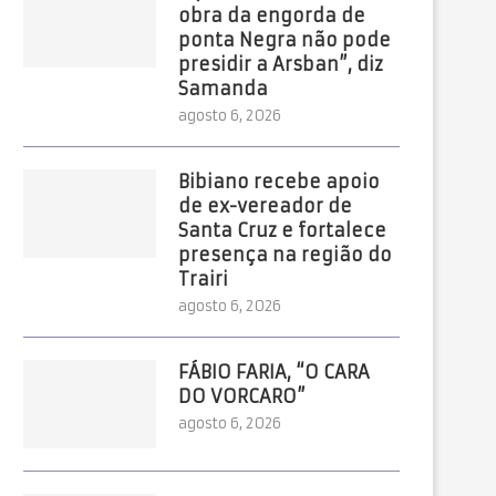
obra da engorda de
ponta Negra não pode
presidir a Arsban”, diz
Samanda
agosto 6, 2026
Bibiano recebe apoio
de ex-vereador de
Santa Cruz e fortalece
presença na região do
Trairi
agosto 6, 2026
FÁBIO FARIA, “O CARA
DO VORCARO”
agosto 6, 2026