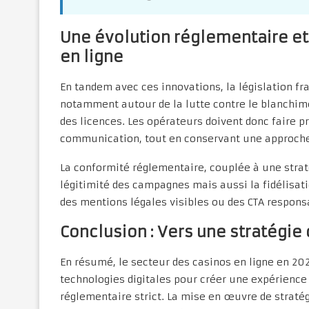
Une évolution réglementaire et
en ligne
En tandem avec ces innovations, la législation fr
notamment autour de la lutte contre le blanchime
des licences. Les opérateurs doivent donc faire p
communication, tout en conservant une approche 
La conformité réglementaire, couplée à une strat
légitimité des campagnes mais aussi la fidélisa
des mentions légales visibles ou des CTA respons
Conclusion : Vers une stratégi
En résumé, le secteur des casinos en ligne en 202
technologies digitales pour créer une expérience 
réglementaire strict. La mise en œuvre de straté