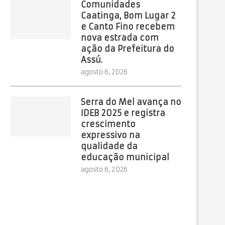
Comunidades
Caatinga, Bom Lugar 2
e Canto Fino recebem
nova estrada com
ação da Prefeitura do
Assú.
agosto 6, 2026
Serra do Mel avança no
IDEB 2025 e registra
crescimento
expressivo na
qualidade da
educação municipal
agosto 6, 2026