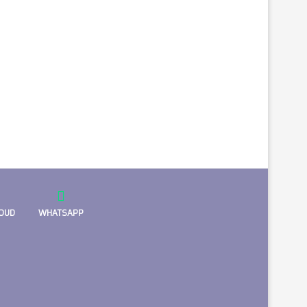
OUD
WHATSAPP