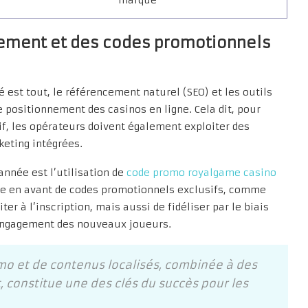
marque
cement et des codes promotionnels
est tout, le référencement naturel (SEO) et les outils
 positionnement des casinos en ligne. Cela dit, pour
f, les opérateurs doivent également exploiter des
eting intégrées.
nnée est l’utilisation de
code promo royalgame casino
mise en avant de codes promotionnels exclusifs, comme
r à l’inscription, mais aussi de fidéliser par le biais
l’engagement des nouveaux joueurs.
omo et de contenus localisés, combinée à des
constitue une des clés du succès pour les