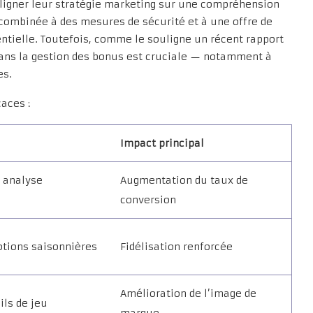
aligner leur stratégie marketing sur une compréhension
n, combinée à des mesures de sécurité et à une offre de
tielle. Toutefois, comme le souligne un récent rapport
dans la gestion des bonus est cruciale — notamment à
es.
caces :
Impact principal
 analyse
Augmentation du taux de
conversion
tions saisonnières
Fidélisation renforcée
Amélioration de l’image de
ils de jeu