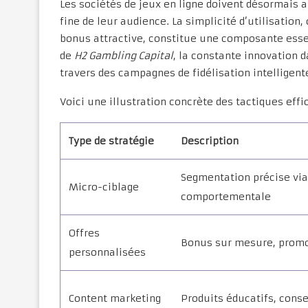
Les sociétés de jeux en ligne doivent désormais 
fine de leur audience. La simplicité d’utilisatio
bonus attractive, constitue une composante essen
de
H2 Gambling Capital
, la constante innovation 
travers des campagnes de fidélisation intelligent
Voici une illustration concrète des tactiques effi
Type de stratégie
Description
Segmentation précise via
Micro-ciblage
comportementale
Offres
Bonus sur mesure, promo
personnalisées
Content marketing
Produits éducatifs, conse