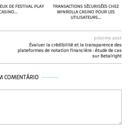
JEUX DE FESTIVAL PLAY
TRANSACTIONS SÉCURISÉES CHEZ
CASINO...
WINROLLA CASINO POUR LES
UTILISATEURS...
próximo post
Évaluer la crédibilité et la transparence des
plateformes de notation financière : étude de cas
sur Betalright
UM COMENTÁRIO