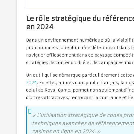
Le rôle stratégique du référen
en 2024
Dans un environnement numérique où la visibilité 
promotionnels jouent un rôle déterminant dans le
naviguer efficacement dans ce paysage compétiti
stratégies de contenu ciblé et de campagnes mark
Un outil qui se démarque particulièrement cette a
2024
. En effet, auprès d’un public français, la 
celui de Royal Game, permet non seulement d’incite
d’offres attractives, renforçant la confiance et 
« L’utilisation stratégique de codes pr
techniques avancées de référencement, 
casinos en ligne en 2024. »