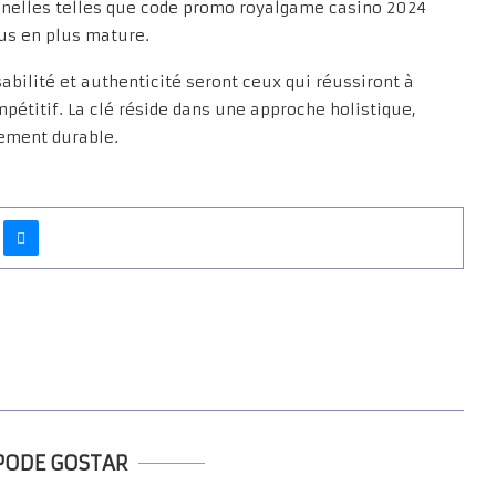
nnelles telles que code promo royalgame casino 2024
us en plus mature.
abilité et authenticité seront ceux qui réussiront à
mpétitif. La clé réside dans une approche holistique,
gement durable.
PODE GOSTAR