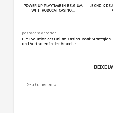
POWER UP PLAYTIME IN BELGIUM
LE CHOIX DE 
WITH ROBOCAT CASINO...
postagem anterior
Die Evolution der Online-Casino-Boni: Strategien
und Vertrauen in der Branche
DEIXE 