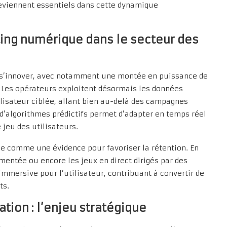
viennent essentiels dans cette dynamique
ing numérique dans le secteur des
de s’innover, avec notamment une montée en puissance de
. Les opérateurs exploitent désormais les données
lisateur ciblée, allant bien au-delà des campagnes
 d’algorithmes prédictifs permet d’adapter en temps réel
 jeu des utilisateurs.
se comme une évidence pour favoriser la rétention. En
gmentée ou encore les jeux en direct dirigés par des
immersive pour l’utilisateur, contribuant à convertir de
ts.
ation : l’enjeu stratégique