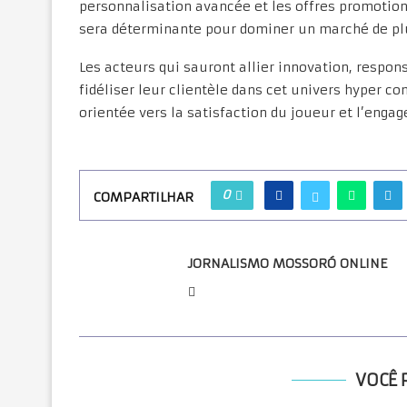
personnalisation avancée et les offres promotio
sera déterminante pour dominer un marché de pl
Les acteurs qui sauront allier innovation, respons
fidéliser leur clientèle dans cet univers hyper co
orientée vers la satisfaction du joueur et l’enga
0
COMPARTILHAR
JORNALISMO MOSSORÓ ONLINE
VOCÊ 